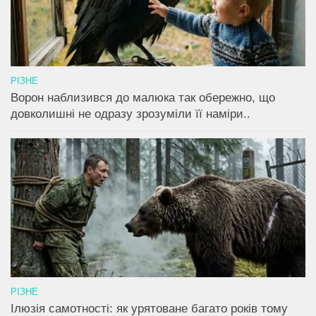
РІЗНЕ
Ворон наблизився до малюка так обережно, що
довколишні не одразу зрозуміли її наміри..
РІЗНЕ
Ілюзія самотності: як урятоване багато років тому