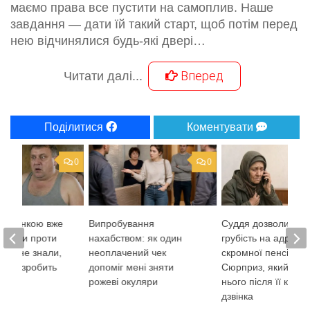
маємо права все пустити на самоплив. Наше
завдання — дати їй такий старт, щоб потім перед
нею відчинялися будь-які двері…
Вперед
Читати далі...
Поділитися
Коментувати
0
0
з коханкою вже
Випробування
Суддя дозволив со
 плани проти
нахабством: як один
грубість на адресу
але не знали,
неоплачений чек
скромної пенсіонер
вона зробить
допоміг мені зняти
Сюрприз, який чек
рожеві окуляри
нього після її корот
дзвінка