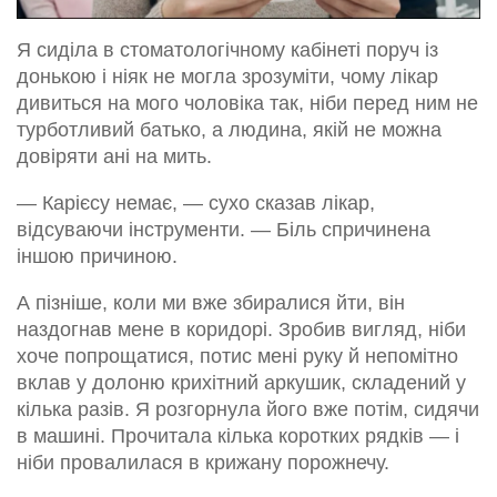
Я сиділа в стоматологічному кабінеті поруч із
донькою і ніяк не могла зрозуміти, чому лікар
дивиться на мого чоловіка так, ніби перед ним не
турботливий батько, а людина, якій не можна
довіряти ані на мить.
— Карієсу немає, — сухо сказав лікар,
відсуваючи інструменти. — Біль спричинена
іншою причиною.
А пізніше, коли ми вже збиралися йти, він
наздогнав мене в коридорі. Зробив вигляд, ніби
хоче попрощатися, потис мені руку й непомітно
вклав у долоню крихітний аркушик, складений у
кілька разів. Я розгорнула його вже потім, сидячи
в машині. Прочитала кілька коротких рядків — і
ніби провалилася в крижану порожнечу.