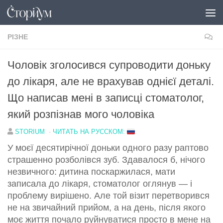
Перейти до вмісту
РІЗНЕ
Чоловік зголосився супроводити доньку
до лікаря, але не врахував однієї деталі.
Що написав мені в записці стоматолог,
який розпізнав мого чоловіка
STORIUM
·
ЧИТАТЬ НА РУССКОМ:
У моєї десятирічної доньки одного разу раптово
страшенно розболівся зуб. Здавалося б, нічого
незвичного: дитина поскаржилася, мати
записала до лікаря, стоматолог оглянув — і
проблему вирішено. Але той візит перетворився
не на звичайний прийом, а на день, після якого
моє життя почало руйнуватися просто в мене на