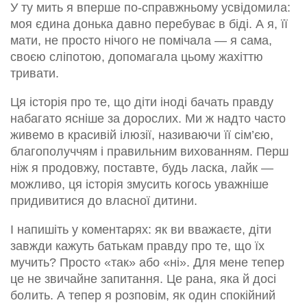
У ту мить я вперше по-справжньому усвідомила:
моя єдина донька давно перебуває в біді. А я, її
мати, не просто нічого не помічала — я сама,
своєю сліпотою, допомагала цьому жахіттю
тривати.
Ця історія про те, що діти іноді бачать правду
набагато ясніше за дорослих. Ми ж надто часто
живемо в красивій ілюзії, називаючи її сім’єю,
благополуччям і правильним вихованням. Перш
ніж я продовжу, поставте, будь ласка, лайк —
можливо, ця історія змусить когось уважніше
придивитися до власної дитини.
І напишіть у коментарях: як ви вважаєте, діти
завжди кажуть батькам правду про те, що їх
мучить? Просто «так» або «ні». Для мене тепер
це не звичайне запитання. Це рана, яка й досі
болить. А тепер я розповім, як один спокійний