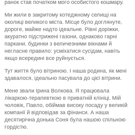
ранок став початком мого особистого кошмару.
Ми жили в закритому котеджному селищі на
околиці великого міста. Місце було доглянуте,
дороге, майже надто ідеальне. Рівні доріжки,
акуратно підстрижені газони, однаково гарні
паркани, будинки з величезними вікнами й
негласне правило: усміхатися сусідам, навіть
якщо всередині все руйнується.
Тут життя було вітриною. І наша родина, як мені
здавалося, ідеально пасувала до цієї вітрини.
Мене звали Ірина Волкова. Я працювала
лікаркою-терапевткою в приватній клініці. Мій
чоловік, Павло, обіймав високу посаду у великій
компанії й відповідав за фінанси. А наша
десятирічна донька Соня була нашою спільною
гордістю.