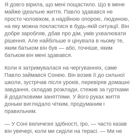
Я довго вірила, що мені пощастило. Що в мене
майже ідеальне життя. Павло здавався не
просто чоловіком, а надійною опорою, людиною,
на яку можна покластися в будь-якій ситуації. Він
добре заробляв, дбав про дім, умів ухвалювати
рішення. Але найбільше я цінувала в ньому те,
яким батьком він був — або, точніше, яким
батьком він мені здавався.
Коли я затримувалася на чергуваннях, саме
Павло займався Сонею. Він возив її до сильної
школи, зустрічав після уроків, перевіряв домашні
завдання, складав розклади, стежив за гуртками
й додатковими заняттями. У його руках життя
доньки виглядало чітким, продуманим і
правильним.
— У Соні величезні здібності, Іро, — часто казав
він увечері, коли ми сиділи на терасі. — Ми не