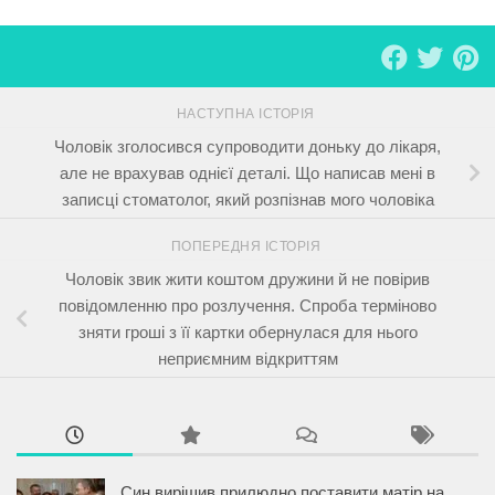
НАСТУПНА ІСТОРІЯ
Чоловік зголосився супроводити доньку до лікаря,
але не врахував однієї деталі. Що написав мені в
записці стоматолог, який розпізнав мого чоловіка
ПОПЕРЕДНЯ ІСТОРІЯ
Чоловік звик жити коштом дружини й не повірив
повідомленню про розлучення. Спроба терміново
зняти гроші з її картки обернулася для нього
неприємним відкриттям
Син вирішив прилюдно поставити матір на