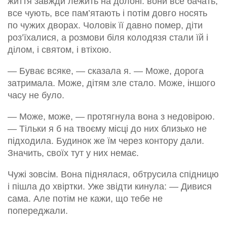
життя завжди лежить на долоні: вони все бачать,
все чують, все пам’ятають і потім довго носять
по чужих дворах. Чоловік її давно помер, діти
роз’їхалися, а розмови біля колодязя стали їй і
ділом, і святом, і втіхою.
— Буває всяке, — сказала я. — Може, дорога
затримала. Може, дітям зле стало. Може, іншого
часу не було.
— Може, може, — протягнула вона з недовірою.
— Тільки я б на твоєму місці до них близько не
підходила. Будинок же їм через контору дали.
Значить, своїх тут у них немає.
Чужі зовсім. Вона піднялася, обтрусила спідницю
і пішла до хвіртки. Уже звідти кинула: — Дивися
сама. Але потім не кажи, що тебе не
попереджали.