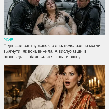
РІЗНЕ
Піднявши вагітну живою з дна, водолази не могли
збагнути, як вона вижила. А вислухавши її
розповідь — відмовилися пірнати знову