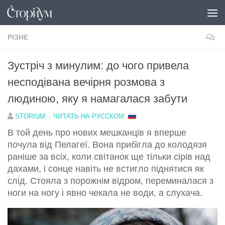
Перейти до вмісту
РІЗНЕ
Зустріч з минулим: до чого привела
несподівана вечірня розмова з
людиною, яку я намагалася забути
STORIUM
·
ЧИТАТЬ НА РУССКОМ:
В той день про нових мешканців я вперше
почула від Пелагеї. Вона прибігла до колодязя
раніше за всіх, коли світанок ще тільки сірів над
дахами, і сонце навіть не встигло піднятися як
слід. Стояла з порожнім відром, переминалася з
ноги на ногу і явно чекала не води, а слухача.