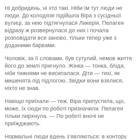
Ні добридень, ні хто такі. Ніби їм тут люди не
люди. До колодязя підійшла Віра з сусідньої
вулиці, за нею підтягнулася Ликерія. Пелагея
відразу ж розвернулася до них і почала
розповідати все заново, тільки тепер уже з
доданими барвами.
Чоловік, за її словами, був сутулий, немов життя
його до землі пригнуло. Жінка — тонка, бліда,
ніби тижнями не висипалася. Діти — тихі, як
мишенята під підлогою. Звідки вони взялися,
ніхто не знав.
Навіщо приїхали — теж. Віра припустила, що,
може, їх сюди по роботі призначили. Пелагея
тільки пирхнула. — По роботі вночі не
приїжджають.
Нормальні люди вдень з’являються: в контору