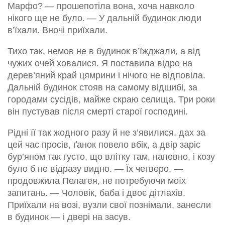
Марфо? — прошепотіла вона, хоча навколо
нікого ще не було. — У дальній будинок люди
в’їхали. Вночі приїхали.
Тихо так, немов не в будинок в’їжджали, а від
чужих очей ховалися. Я поставила відро на
дерев’яний край цямрини і нічого не відповіла.
Дальній будинок стояв на самому відшибі, за
городами сусідів, майже скраю селища. Три роки
він пустував після смерті старої господині.
Рідні її так жодного разу й не з’явилися, дах за
цей час просів, ґанок повело вбік, а двір заріс
бур’яном так густо, що влітку там, напевно, і козу
було б не відразу видно. — Їх четверо, —
продовжила Пелагея, не потребуючи моїх
запитань. — Чоловік, баба і двоє дітлахів.
Приїхали на возі, вузли свої познімали, занесли
в будинок — і двері на засув.