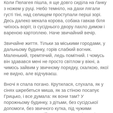
Коли Пелагея пішла, я ще довго сиділа на ґанку
з ножем у руці. Небо темніло, на дахи лягали
густі тіні, над селищем проступали перші зорі.
Десь далеко мекала корова, собака гавкав біля
чиїхось воріт, із сусіднього двору пахло димом і
вареною картоплею. Наче звичайний вечір.
Звичайне життя. Тільки за міськими городами, у
дальньому будинку, горів слабкий вогник.
Маленький, тремтячий, ледь помітний. І чомусь
він здавався мені не просто світлом у вікні, а
чимось зайвим у звичному порядку, скалкою, якої
не видно, але відчуваєш.
Вночі я спала погано. Крутилася, слухала, як у
сінях шкребеться миша, як за стіною посапує
Грицько, і все думала: як вони там? У
порожньому будинку, з дітьми, без сусідської
допомоги, без звичного кутка, під чужими