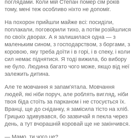
поглядами. Коли мій Степан помер сім років
тому, мені теж особливо ніхто не допоміг.
На похорон прийшли майже всі: посиділи,
поплакали, поговорили тихо, а потім розійшлися
по своїх дворах. А я залишилася одна — з
маленьким сином, з господарством, з боргами, з
коровою, яку треба доїти і в горі, і в спеку, і коли
сил немає піднятися. Я тоді вижила, бо вибору
не було. Людина багато чого може, якщо від неї
залежить дитина.
Але те мовчання я запам’ятала. Мовчання
людей, які ніби поруч, але роблять вигляд, ніби
твоя біда стоїть за парканом і не стосується їх.
Вранці, ще до сніданку, я замісила тісто на хліб.
Грицько здивувався, бо зазвичай я пекла через
день, а тут вчорашній коровай ще не закінчився.
— Мамо, ти чого це?