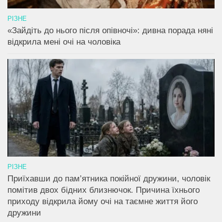
РІЗНЕ
«Зайдіть до нього після опівночі»: дивна порада няні
відкрила мені очі на чоловіка
РІЗНЕ
Приїхавши до пам’ятника покійної дружини, чоловік
помітив двох бідних близнючок. Причина їхнього
приходу відкрила йому очі на таємне життя його
дружини