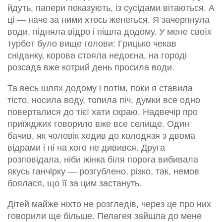
йдуть, папери показують, із сусідами вітаються. А
ці — наче за ними хтось женеться. Я зачерпнула
води, підняла відро і пішла додому. У мене своїх
турбот було вище голови: Грицько чекав
сніданку, корова стояла недоєна, на городі
розсада вже котрий день просила води.
Та весь шлях додому і потім, поки я ставила
тісто, носила воду, топила піч, думки все одно
поверталися до тієї хати скраю. Надвечір про
приїжджих говорило вже все селище. Один
бачив, як чоловік ходив до колодязя з двома
відрами і ні на кого не дивився. Друга
розповідала, ніби жінка біля порога вибивала
якусь ганчірку — розгублено, різко, так, немов
боялася, що її за цим застануть.
Дітей майже ніхто не розгледів, через це про них
говорили ще більше. Пелагея зайшла до мене