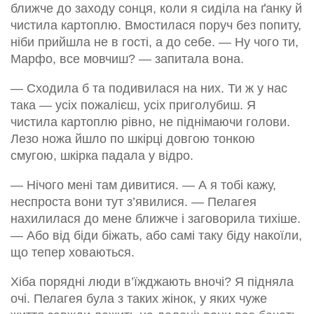
ближче до заходу сонця, коли я сиділа на ґанку й
чистила картоплю. Вмостилася поруч без попиту,
ніби прийшла не в гості, а до себе. — Ну чого ти,
Марфо, все мовчиш? — запитала вона.
— Сходила б та подивилася на них. Ти ж у нас
така — усіх пожалієш, усіх приголубиш. Я
чистила картоплю рівно, не піднімаючи голови.
Лезо ножа йшло по шкірці довгою тонкою
смугою, шкірка падала у відро.
— Нічого мені там дивитися. — А я тобі кажу,
неспроста вони тут з’явилися. — Пелагея
нахилилася до мене ближче і заговорила тихіше.
— Або від біди біжать, або самі таку біду накоїли,
що тепер ховаються.
Хіба порядні люди в’їжджають вночі? Я підняла
очі. Пелагея була з таких жінок, у яких чуже