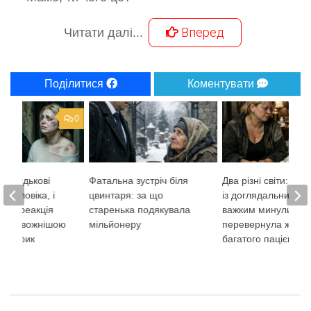
Вперед
Читати далі...
Поділитися
Коментувати
0
ла дядькові
Фатальна зустріч біля
Два різні світи: як з
о чоловіка, і
цвинтаря: за що
із доглядальницею 
ійна реакція
старенька подякувала
важким минулим
я тривожнішою
мільйонеру
перевернула життя
кий крик
багатого пацієнта