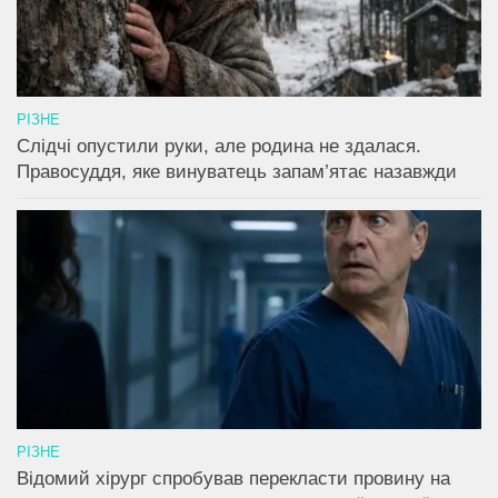
РІЗНЕ
Слідчі опустили руки, але родина не здалася.
Правосуддя, яке винуватець запам’ятає назавжди
РІЗНЕ
Відомий хірург спробував перекласти провину на