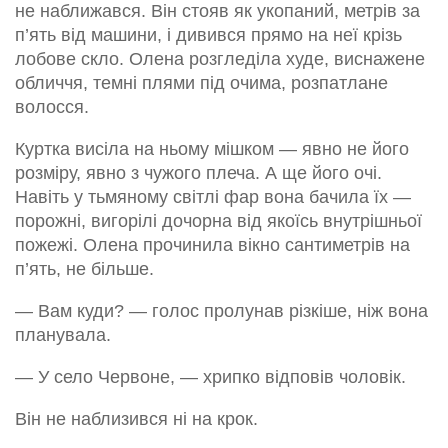
не наближався. Він стояв як укопаний, метрів за
п’ять від машини, і дивився прямо на неї крізь
лобове скло. Олена розгледіла худе, виснажене
обличчя, темні плями під очима, розпатлане
волосся.
Куртка висіла на ньому мішком — явно не його
розміру, явно з чужого плеча. А ще його очі.
Навіть у тьмяному світлі фар вона бачила їх —
порожні, вигорілі дочорна від якоїсь внутрішньої
пожежі. Олена прочинила вікно сантиметрів на
п’ять, не більше.
— Вам куди? — голос пролунав різкіше, ніж вона
планувала.
— У село Червоне, — хрипко відповів чоловік.
Він не наблизився ні на крок.