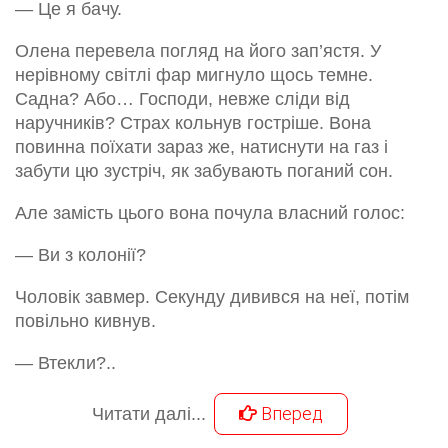
— Це я бачу.
Олена перевела погляд на його зап’ястя. У
нерівному світлі фар мигнуло щось темне.
Садна? Або… Господи, невже сліди від
наручників? Страх кольнув гостріше. Вона
повинна поїхати зараз же, натиснути на газ і
забути цю зустріч, як забувають поганий сон.
Але замість цього вона почула власний голос:
— Ви з колонії?
Чоловік завмер. Секунду дивився на неї, потім
повільно кивнув.
— Втекли?..
Вперед
Читати далі...