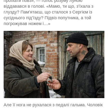
проїхати повз», — голос розуму луною
віддавався в голові. «Мамо, ти що, з’їхала з
глузду? Пам’ятаєш, що сталося з Сергієм із
сусіднього під’їзду? Підвіз попутника, а той
погрожував ножем і…»
Але її нога не рухалася з педалі гальма. Чоловік