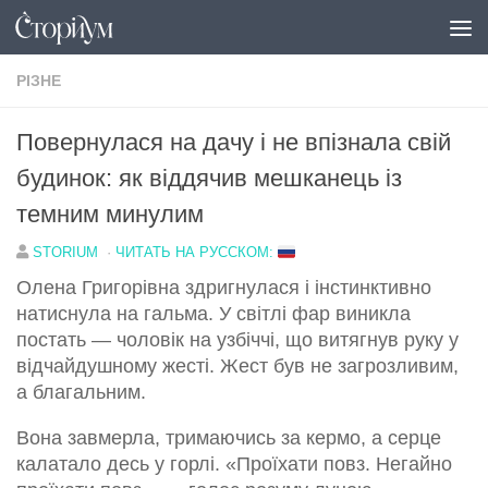
Перейти до вмісту
РІЗНЕ
Повернулася на дачу і не впізнала свій
будинок: як віддячив мешканець із
темним минулим
STORIUM
·
ЧИТАТЬ НА РУССКОМ:
Олена Григорівна здригнулася і інстинктивно
натиснула на гальма. У світлі фар виникла
постать — чоловік на узбіччі, що витягнув руку у
відчайдушному жесті. Жест був не загрозливим,
а благальним.
Вона завмерла, тримаючись за кермо, а серце
калатало десь у горлі. «Проїхати повз. Негайно