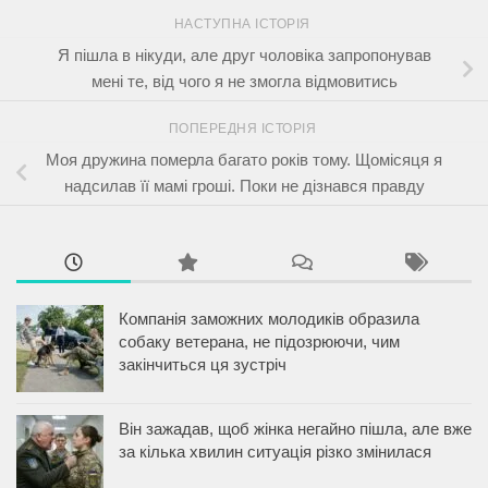
НАСТУПНА ІСТОРІЯ
Я пішла в нікуди, але друг чоловіка запропонував
мені те, від чого я не змогла відмовитись
ПОПЕРЕДНЯ ІСТОРІЯ
Моя дружина померла багато років тому. Щомісяця я
надсилав її мамі гроші. Поки не дізнався правду
Компанія заможних молодиків образила
собаку ветерана, не підозрюючи, чим
закінчиться ця зустріч
Він зажадав, щоб жінка негайно пішла, але вже
за кілька хвилин ситуація різко змінилася