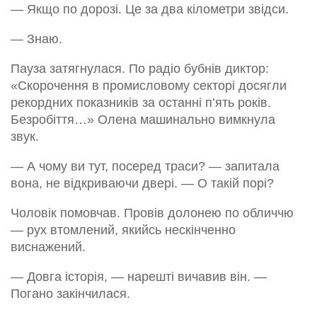
— Якщо по дорозі. Це за два кілометри звідси.
— Знаю.
Пауза затягнулася. По радіо бубнів диктор:
«Скорочення в промисловому секторі досягли
рекордних показників за останні п’ять років.
Безробіття…» Олена машинально вимкнула
звук.
— А чому ви тут, посеред траси? — запитала
вона, не відкриваючи двері. — О такій порі?
Чоловік помовчав. Провів долонею по обличчю
— рух втомлений, якийсь нескінченно
виснажений.
— Довга історія, — нарешті вичавив він. —
Погано закінчилася.