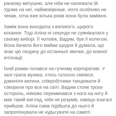
ранкову метушню, але ніби не належала їй.
Удома на неї, найімовірніше, ніхто особливо не
чекав, хоча вже кілька років вона була заміжня.
Заміж вона виходила з великого, щирого
кохання. Тоді Аліна ні секунди не сумнівалася у
своєму виборі. Її чоловік, Вадим, був її колегою.
Вона бачила його майже щодня й думала, що
знає цю людину до останньої звички, до кожної
інтонації.
Їхній роман почався на гучному корпоративі. У
залі грала музика, хтось голосно сміявся,
дзвеніли келихи, співробітники танцювали й
говорили про все на світі. Вадим стояв трохи
осторонь, ніяково переминався з ноги на ногу й
мав такий вигляд, ніби не розумів, навіщо взагалі
прийшов. Аліна сама підійшла до нього й
запропонувала не нудьгувати на самоті.