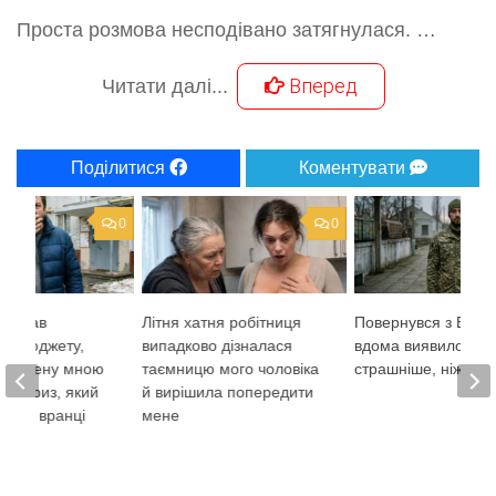
Проста розмова несподівано затягнулася. …
Вперед
Читати далі...
Поділитися
Коментувати
0
0
ажадав
Літня хатня робітниця
Повернувся з ВІЙН
го бюджету,
випадково дізналася
вдома виявилося
 куплену мною
таємницю мого чоловіка
страшніше, ніж на в
Сюрприз, який
й вирішила попередити
нього вранці
мене