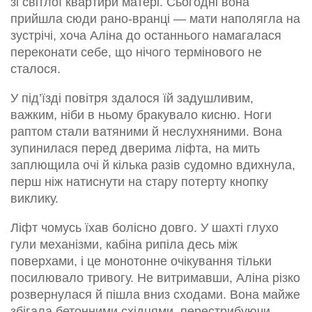
зі світлої квартири матері. Сьогодні вона
прийшла сюди рано-вранці — мати наполягла на
зустрічі, хоча Аліна до останнього намагалася
переконати себе, що нічого термінового не
сталося.
У під’їзді повітря здалося їй задушливим,
важким, ніби в ньому бракувало кисню. Ноги
раптом стали ватяними й неслухняними. Вона
зупинилася перед дверима ліфта, на мить
заплющила очі й кілька разів судомно вдихнула,
перш ніж натиснути на стару потерту кнопку
виклику.
Ліфт чомусь їхав болісно довго. У шахті глухо
гули механізми, кабіна рипіла десь між
поверхами, і це монотонне очікування тільки
посилювало тривогу. Не витримавши, Аліна різко
розвернулася й пішла вниз сходами. Вона майже
збігала бетонними східцями, перестрибуючи