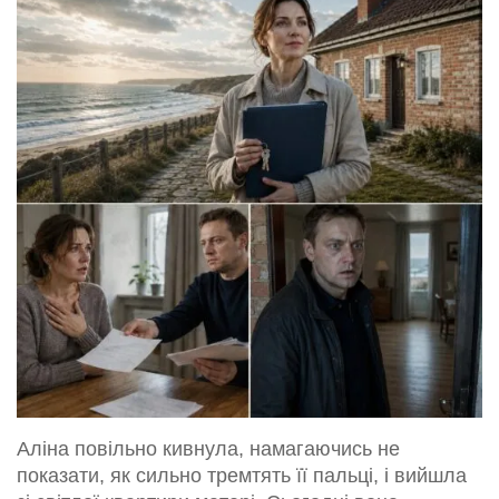
Аліна повільно кивнула, намагаючись не
показати, як сильно тремтять її пальці, і вийшла