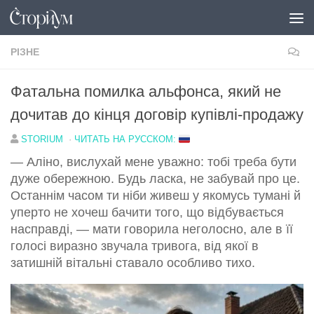
Перейти до вмісту
РІЗНЕ
Фатальна помилка альфонса, який не
дочитав до кінця договір купівлі-продажу
STORIUM
·
ЧИТАТЬ НА РУССКОМ:
— Аліно, вислухай мене уважно: тобі треба бути
дуже обережною. Будь ласка, не забувай про це.
Останнім часом ти ніби живеш у якомусь тумані й
уперто не хочеш бачити того, що відбувається
насправді, — мати говорила неголосно, але в її
голосі виразно звучала тривога, від якої в
затишній вітальні ставало особливо тихо.