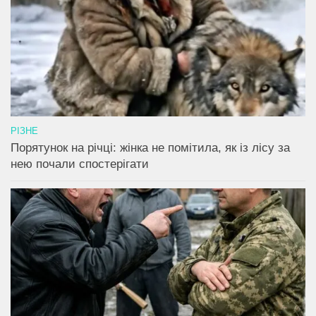
РІЗНЕ
Порятунок на річці: жінка не помітила, як із лісу за
нею почали спостерігати