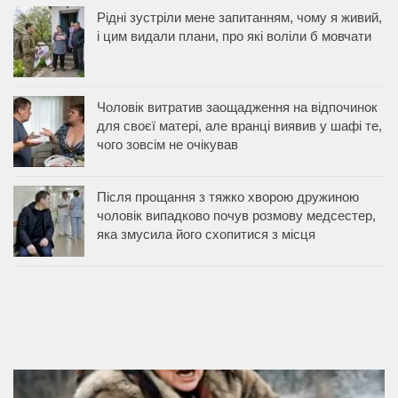
Рідні зустріли мене запитанням, чому я живий,
і цим видали плани, про які воліли б мовчати
Чоловік витратив заощадження на відпочинок
для своєї матері, але вранці виявив у шафі те,
чого зовсім не очікував
Після прощання з тяжко хворою дружиною
чоловік випадково почув розмову медсестер,
яка змусила його схопитися з місця