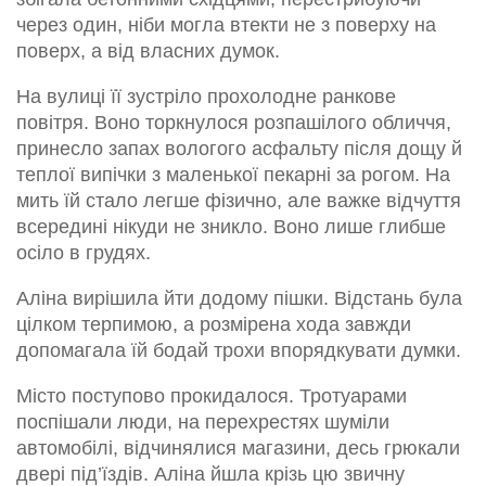
через один, ніби могла втекти не з поверху на
поверх, а від власних думок.
На вулиці її зустріло прохолодне ранкове
повітря. Воно торкнулося розпашілого обличчя,
принесло запах вологого асфальту після дощу й
теплої випічки з маленької пекарні за рогом. На
мить їй стало легше фізично, але важке відчуття
всередині нікуди не зникло. Воно лише глибше
осіло в грудях.
Аліна вирішила йти додому пішки. Відстань була
цілком терпимою, а розмірена хода завжди
допомагала їй бодай трохи впорядкувати думки.
Місто поступово прокидалося. Тротуарами
поспішали люди, на перехрестях шуміли
автомобілі, відчинялися магазини, десь грюкали
двері під’їздів. Аліна йшла крізь цю звичну