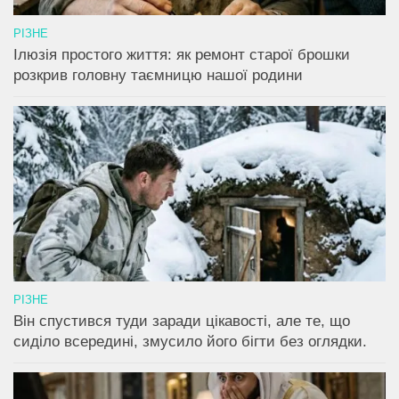
РІЗНЕ
Ілюзія простого життя: як ремонт старої брошки
розкрив головну таємницю нашої родини
РІЗНЕ
Він спустився туди заради цікавості, але те, що
сиділо всередині, змусило його бігти без оглядки.