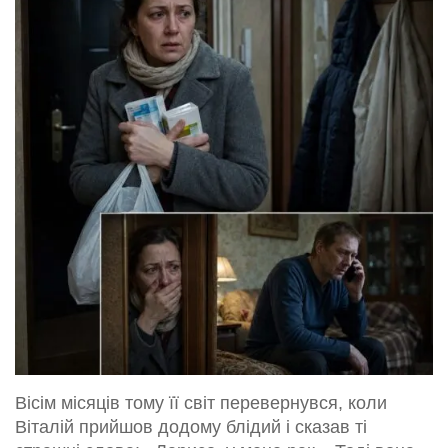
Вісім місяців тому її світ перевернувся, коли
Віталій прийшов додому блідий і сказав ті