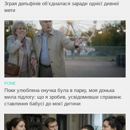
Зграя дельфінів об’єдналася заради однієї дивної
мети
РІЗНЕ
Поки улюблена онучка була в парку, моя донька
мила підлогу: що я зробив, усвідомивши справжнє
ставлення бабусі до моєї дитини