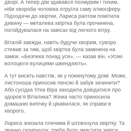
дворі. А тепер дім здавався похмурим і тихим,
ніби хвороба чоловіка отруїла саму атмосферу.
Підходячи до хвіртки, Лариса раптом помітила
дивину — металева хвіртка була прочинена,
погойдувалася на завісах від легкого вітру.
Віталій завжди, навіть будучи хворим, суворо
стежив за тим, щоб хвіртка була замкнена на
замок. «Безпека понад усе», — казав він. «Усякі
волоцюги вулицями швендяють».
А тут висить навстіж, як у покинутому домі. Може,
листоноша приносив пенсію й забув зачинити?
Або сусідка тітка Віра заходила довідатися про
здоров’я Віталика? Жінка часто приносила
домашню випічку й цікавилася, як справи в
хворого.
Лариса знизала плечима й штовхнула хвіртку. Та
звично скрипнула: треба було змастити завіси,