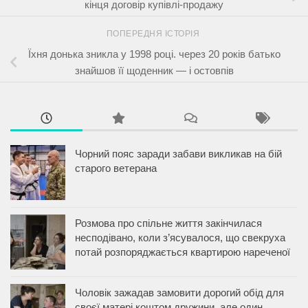
кінця договір купівлі-продажу
ПОПЕРЕДНЯ ІСТОРІЯ
Їхня донька зникла у 1998 році. через 20 років батько
знайшов її щоденник — і остовпів
Чорний пояс заради забави викликав на бій
старого ветерана
Розмова про спільне життя закінчилася
несподівано, коли з’ясувалося, що свекруха
потай розпоряджається квартирою нареченої
Чоловік зажадав замовити дорогий обід для
своєї матері коштом дружини, але один