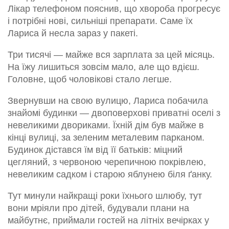
Лікар телефоном пояснив, що хвороба прогресує
і потрібні нові, сильніші препарати. Саме їх
Лариса й несла зараз у пакеті.
Три тисячі — майже вся зарплата за цей місяць.
На їжу лишиться зовсім мало, але що вдієш.
Головне, щоб чоловікові стало легше.
Звернувши на свою вулицю, Лариса побачила
знайомі будинки — двоповерхові приватні оселі з
невеликими двориками. Їхній дім був майже в
кінці вулиці, за зеленим металевим парканом.
Будинок дістався їм від її батьків: міцний
цегляний, з червоною черепичною покрівлею,
невеликим садком і старою яблунею біля ґанку.
Тут минули найкращі роки їхнього шлюбу, тут
вони мріяли про дітей, будували плани на
майбутнє, приймали гостей на літніх вечірках у