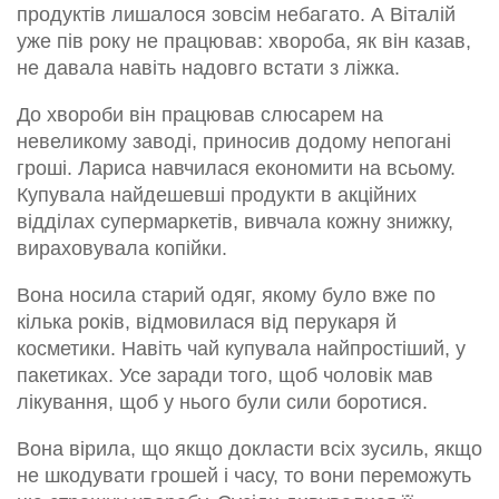
продуктів лишалося зовсім небагато. А Віталій
уже пів року не працював: хвороба, як він казав,
не давала навіть надовго встати з ліжка.
До хвороби він працював слюсарем на
невеликому заводі, приносив додому непогані
гроші. Лариса навчилася економити на всьому.
Купувала найдешевші продукти в акційних
відділах супермаркетів, вивчала кожну знижку,
вираховувала копійки.
Вона носила старий одяг, якому було вже по
кілька років, відмовилася від перукаря й
косметики. Навіть чай купувала найпростіший, у
пакетиках. Усе заради того, щоб чоловік мав
лікування, щоб у нього були сили боротися.
Вона вірила, що якщо докласти всіх зусиль, якщо
не шкодувати грошей і часу, то вони переможуть