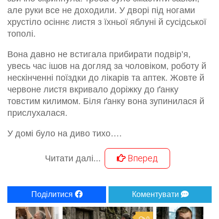
але руки все не доходили. У дворі під ногами
хрустіло осіннє листя з їхньої яблуні й сусідської
тополі.
Вона давно не встигала прибирати подвір’я,
увесь час ішов на догляд за чоловіком, роботу й
нескінченні поїздки до лікарів та аптек. Жовте й
червоне листя вкривало доріжку до ґанку
товстим килимом. Біля ґанку вона зупинилася й
прислухалася.
У домі було на диво тихо….
Вперед
Читати далі...
Поділитися
Коментувати