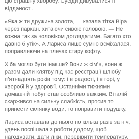
цю страшну хворобу. Сусіди дивувалися її
відданості.
«Яка ж ти дружина золота, — казала тітка Віра
через паркан, хитаючи сивою головою. — Не
кожна так за чоловіком доглядатиме. Багато хто
давно б утік». А Лариса лише сумно всміхалася,
поправляючи на плечах стару кофту.
Хіба могло бути інакше? Вони ж сім’я, вони ж
разом дали клятву під час реєстрації шлюбу
п’ятнадцять років тому: і в радості, і в горі, у
хворобі й у здоров’ї. Останніми тижнями
домашній побут став особливо важким. Віталій
скаржився на сильну слабкість, просив то
принести склянку води, то поправити подушку.
Лариса вставала до нього по кілька разів за ніч,
удень поспішала з роботи додому, щоб
нагодувати, дати ліки, перевірити температуру.