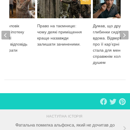
0
ий чоловік
Право на таємницю:
Думав, що дружина
асити іпотеку
чому деякі приміщення
глибинки сидітиме
із моєї
краще назавжди
вдома. Відверта р
 Моя відповідь
залишати зачиненими.
про її кар’єрні пла
х збирати
стала для мене
справжнім холодн
душем
НАСТУПНА ІСТОРІЯ
Фатальна помилка альфонса, який не дочитав до