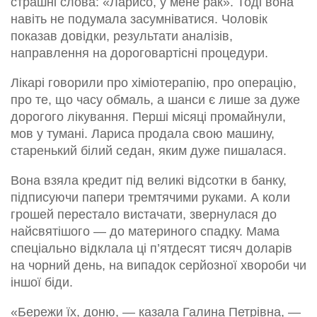
страшні слова: «Ларисо, у мене рак». Тоді вона
навіть не подумала засумніватися. Чоловік
показав довідки, результати аналізів,
направлення на дороговартісні процедури.
Лікарі говорили про хіміотерапію, про операцію,
про те, що часу обмаль, а шанси є лише за дуже
дорогого лікування. Перші місяці промайнули,
мов у тумані. Лариса продала свою машину,
старенький білий седан, яким дуже пишалася.
Вона взяла кредит під великі відсотки в банку,
підписуючи папери тремтячими руками. А коли
грошей перестало вистачати, звернулася до
найсвятішого — до материного спадку. Мама
спеціально відклала ці п’ятдесят тисяч доларів
на чорний день, на випадок серйозної хвороби чи
іншої біди.
«Бережи їх, доню, — казала Галина Петрівна, —