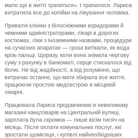
мало що в житті трапиться». І трапилося. Лариса
витратила все до копійки на лікування чоловіка.
Приватні клініки з білосніжними коридорами й
чемними адміністраторами, лікарі в дорогих
костюмах, ліки з іноземними назвами, процедури
на сучасних апаратах — гроші витікали, як вода
крізь пальці. Щоразу, коли вона знімала чергову
суму з рахунку в банкоматі, серце стискалося від
болю. Не від жадібності, а від розуміння, що
витрачає останнє, що мати збирала все життя,
працюючи простою медсестрою в місцевій
лікарні.
Працювала Лариса продавчинею в невеликому
магазині канцтоварів на Центральній вулиці,
зарплата була скромна — лише вісім тисяч на
місяць. Після оплати комунальних послуг, які
зростали щомісяця, і купівлі найнеобхідніших