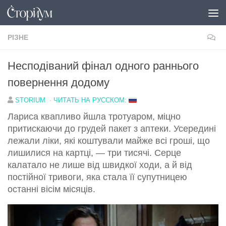
Перейти до вмісту
РІЗНЕ
Несподіваний фінал одного раннього
повернення додому
STORIUM
·
ЧИТАТЬ НА РУССКОМ:
Лариса квапливо йшла тротуаром, міцно
притискаючи до грудей пакет з аптеки. Усередині
лежали ліки, які коштували майже всі гроші, що
лишилися на картці, — три тисячі. Серце
калатало не лише від швидкої ходи, а й від
постійної тривоги, яка стала її супутницею
останні вісім місяців.