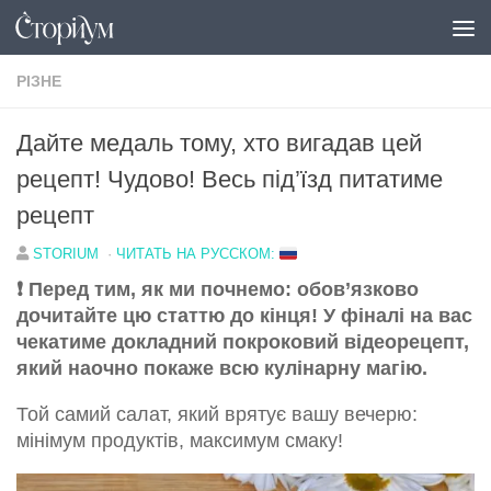
Перейти до вмісту
РІЗНЕ
Дайте медаль тому, хто вигадав цей
рецепт! Чудово! Весь під’їзд питатиме
рецепт
STORIUM
·
ЧИТАТЬ НА РУССКОМ:
❗️ Перед тим, як ми почнемо: обов’язково
дочитайте цю статтю до кінця! У фіналі на вас
чекатиме докладний покроковий відеорецепт,
який наочно покаже всю кулінарну магію.
Той самий салат, який врятує вашу вечерю:
мінімум продуктів, максимум смаку!