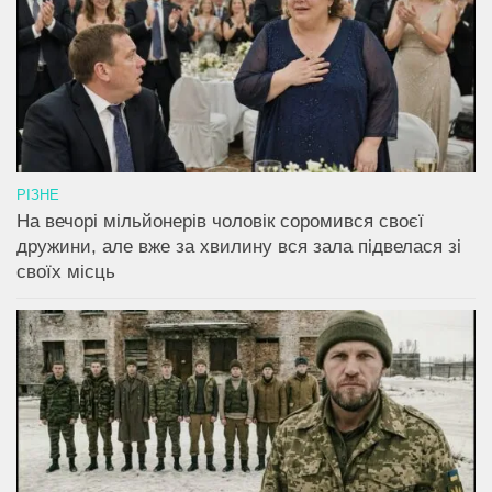
РІЗНЕ
На вечорі мільйонерів чоловік соромився своєї
дружини, але вже за хвилину вся зала підвелася зі
своїх місць