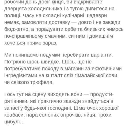
робочий день добіг кінця, ви відкриваєте
дверцята холодильника і з тугою дивитеся на
полиці. Часу на складні кулінарні шедеври
немає, замовляти доставку — довго і не завжди
бюджетно, а порадувати себе та близьких чимось
по-справжньому смачним, ситним і домашнім
хочеться прямо зараз.
Ми починаємо подумки перебирати варіанти.
Потрібно щось швидке. Щось, що не
потребуватиме походу в магазин за екзотичними
інгредієнтами на кшталт сліз гімалайської сови
чи свіжого трюфеля.
І ось тут на сцену виходять вони — продукти-
рятівники, які практично завжди знайдуться в
запасі у будь-якої господині. Шматочок хорошої
ковбаси, пара солоних огірочків, яйця, трохи
цибулі…