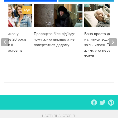
0
ка зникла у
Пророцтво біля під’їзду:
Вона просто дала 
. через 20 років
чому жінка вирішила не
напитися води й
айшов її
повертатися додому
звільнилася. Таєм
— і остовпів
жінки, яка перевер
життя
НАСТУПНА ІСТОРІЯ