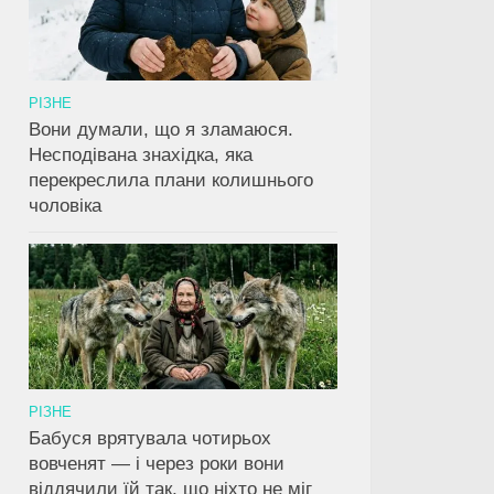
РІЗНЕ
Вони думали, що я зламаюся.
Несподівана знахідка, яка
перекреслила плани колишнього
чоловіка
РІЗНЕ
Бабуся врятувала чотирьох
вовченят — і через роки вони
віддячили їй так, що ніхто не міг