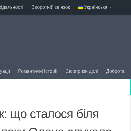
відальності
Зворотній зв’язок
Українська
уації
Романтичні історії
Сюрпризи долі
Доброта
: що сталося біля