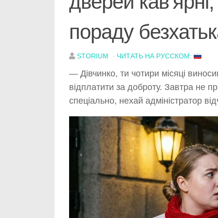
дверей кав’ярні
пораду безхатьк
STORIUM
·
ЧИТАТЬ НА РУССКОМ:
— Дівчинко, ти чотири місяці виноси
відплатити за доброту. Завтра не п
спеціально, нехай адміністратор ві