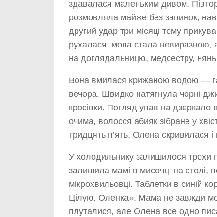
здавалася маленьким дивом. Півтор
розмовляла майже без запинок, нав
другий удар три місяці тому прикува
рухалася, мова стала невиразною, а
на доглядальницю, медсестру, няньк
Вона вмилася крижаною водою — га
вечора. Швидко натягнула чорні джин
кросівки. Погляд упав на дзеркало в
очима, волосся абияк зібране у хвіст
тридцять п’ять. Олена скривилася і
У холодильнику залишилося трохи гр
залишила мамі в мисочці на столі, п
мікрохвильовці. Таблетки в синій кор
Цілую. Оленка». Мама не завжди мо
плуталися, але Олена все одно пис