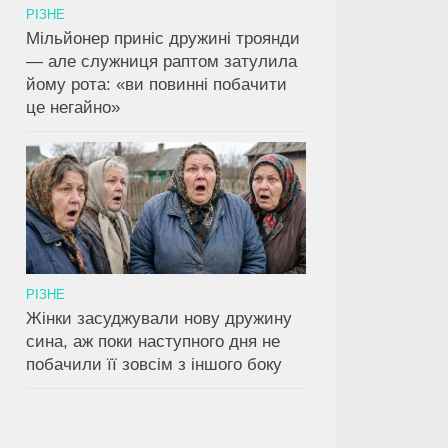
РІЗНЕ
Мільйонер приніс дружині троянди
— але служниця раптом затулила
йому рота: «ви повинні побачити
це негайно»
РІЗНЕ
Жінки засуджували нову дружину
сина, аж поки наступного дня не
побачили її зовсім з іншого боку