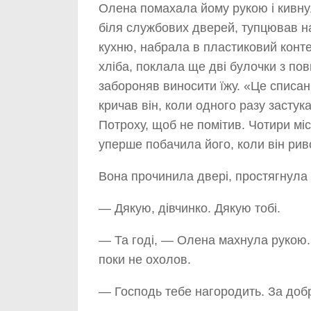
Олена помахала йому рукою і кивну
біля службових дверей, тупцював на
кухню, набрала в пластиковий конт
хліба, поклала ще дві булочки з по
забороняв виносити їжу. «Це списан
кричав він, коли одного разу засту
Потроху, щоб не помітив. Чотири міс
уперше побачила його, коли він рив
Вона прочинила двері, простягнула 
— Дякую, дівчинко. Дякую тобі.
— Та годі, — Олена махнула рукою. 
поки не охолов.
— Господь тебе нагородить. За доб