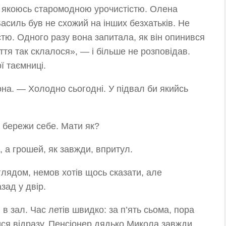
 з якоюсь старомодною урочистістю. Олена
 Василь був не схожий на інших безхатьків. Не
стю. Одного разу вона запитала, як він опинився
иття так склалося», — і більше не розповідав.
ї таємниці.
на. — Холодно сьогодні. У підвал би якийсь
 бережи себе. Мати як?
, а грошей, як завжди, впритул.
лядом, немов хотів щось сказати, але
зад у двір.
в зал. Час летів швидко: за п’ять сьома, пора
лися відразу. Пенсіонер дядько Микола завжди