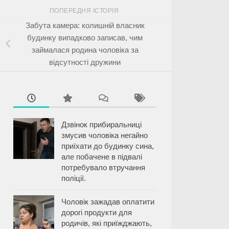
ПОПЕРЕДНЯ ІСТОРІЯ
Забута камера: колишній власник
будинку випадково записав, чим
займалася родина чоловіка за
відсутності дружини
Дзвінок прибиральниці
змусив чоловіка негайно
приїхати до будинку сина,
але побачене в підвалі
потребувало втручання
поліції.
Чоловік зажадав оплатити
дорогі продукти для
родичів, які приїжджають,