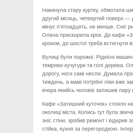
Накинула стару куртку, обмотала ш
другий місяць, четвертий поверх — 
мінус п’ятнадцять, не менше. Сніг р
Олена прискорила крок. До кафе «
кроком, до шостої треба встигнути в
Вулиці були порожні. Рідкісні маш
темряви кучугури та голі дерева. 
дорогу, ноги самі несли. Думала про
тиждень, а мамі потрібні ліки вже з
вчора якийсь чоловік залишив пару 
Кафе «Затишний куточок» стояло на
околиці міста. Колись тут була звич
зніс стіни, зробив ремонт і відкрив
стійка, кухня за перегородкою. Інтер