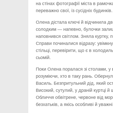
на стінах фотографії міста в рамочк
переважно свої, із сусідніх будинків.
Олена дістала ключі й відчинила дв
солодким — напевно, булочки залиш
наповнився світлом. Зняла куртку, п
Справи починалися відразу: увімкну
стільці, перевірити, що є в холодиль
сьомій.
Поки Олена поралася зі столами, у 
розуміючи, хто в таку рань. Обернул
Василь. Безпритульний дід, який ост
Високий, сутулий, у драній куртці й 
Обличчя обвітрене, червоне від мороз
безхатьків, а якісь особливі й уважні