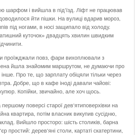
ию шарфом і вийшла в під’їзд. Ліфт не працював
доводилося йти пішки. На вулиці вдарив мороз,
ипів під ногами, в носі защипало від холоду.
Затишний куточок» двадцять хвилин швидким
ідчинити.
ини проїжджали повз, фари вихоплювали з
Олена йшла знайомим маршрутом, не думаючи про
 інше. Про те, що зарплату обіцяли тільки через
автра. Добре, що в кафе іноді давали чайові:
купюр. Копійки, звичайно, але хоч щось.
 першому поверсі старої дев’ятиповерхівки на
айна квартира, потім власник викупив сусідню,
 заклад. Вийшло просторо: шість столиків, барна
’єр простий: дерев’яні столи, картаті скатертини,