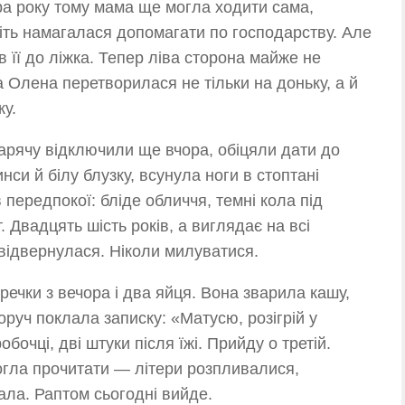
а року тому мама ще могла ходити сама,
іть намагалася допомагати по господарству. Але
в її до ліжка. Тепер ліва сторона майже не
 Олена перетворилася не тільки на доньку, а й
у.
рячу відключили ще вчора, обіцяли дати до
си й білу блузку, всунула ноги в стоптані
 передпокої: бліде обличчя, темні кола під
. Двадцять шість років, а виглядає на всі
 відвернулася. Ніколи милуватися.
ечки з вечора і два яйця. Вона зварила кашу,
оруч поклала записку: «Матусю, розігрій у
обочці, дві штуки після їжі. Прийду о третій.
гла прочитати — літери розпливалися,
ала. Раптом сьогодні вийде.