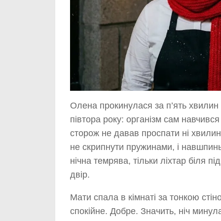
Олена прокинулася за п’ять хвилин 
півтора року: організм сам навчився
сторож не давав проспати ні хвили
не скрипнути пружинами, і навшпин
нічна темрява, тільки ліхтар біля п
двір.
Мати спала в кімнаті за тонкою сті
спокійне. Добре. Значить, ніч минула