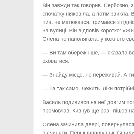
Він завжди так говорив. Серйозно,
спочатку ніяковіла, а потім звикла.
пив, не матюкався, тримався з гідні
на вулиці. Він відповів коротко: «Ж
Олена не наполягала, у кожного сво
— Ви там обережніше, — сказала во
сховатися.
— Знайду місце, не переживай. А ти
— Та так само. Лежить. Ліки потрібні
Василь подивився на неї довгим пог
промовчав. Кивнув ще раз і пішов на
Олена зачинила двері, повернулася 
відчиняти. Перші відвідувачі з’яви