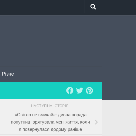
Різне
НАСТУПНА ІСТОРІЯ
«Світло не вмикай»: дивна порада
попутниці врятувала мені життя, коли
я повернулася додому раніше