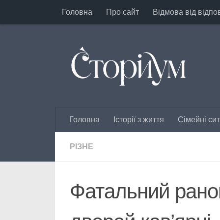
Головна
Про сайт
Відмова від відпо
Перейти до вмісту
Головна
Історії з життя
Сімейні сит
РІЗНЕ
Фатальний ранок