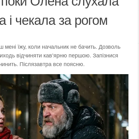
, поки Олена слухала
а і чекала за рогом
ш мені їжу, коли начальник не бачить. Дозволь
риходь відчиняти кав’ярню першою. Запізнися
дчинить. Післязавтра все поясню.