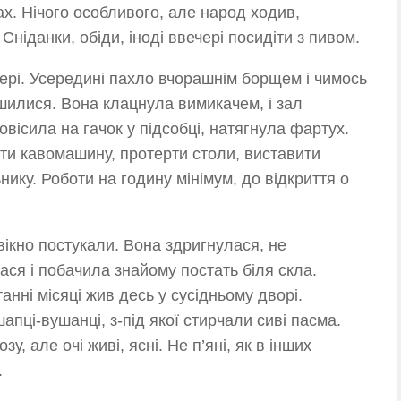
ах. Нічого особливого, але народ ходив,
 Сніданки, обіди, іноді ввечері посидіти з пивом.
ері. Усередині пахло вчорашнім борщем і чимось
илися. Вона клацнула вимикачем, і зал
овісила на гачок у підсобці, натягнула фартух.
ти кавомашину, протерти столи, виставити
нику. Роботи на годину мінімум, до відкриття о
вікно постукали. Вона здригнулася, не
ася і побачила знайому постать біля скла.
анні місяці жив десь у сусідньому дворі.
шапці-вушанці, з-під якої стирчали сиві пасма.
у, але очі живі, ясні. Не п’яні, як в інших
.