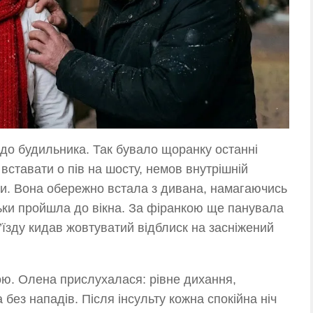
до будильника. Так бувало щоранку останні
 вставати о пів на шосту, немов внутрішній
ни. Вона обережно встала з дивана, намагаючись
ьки пройшла до вікна. За фіранкою ще панувала
ід’їзду кидав жовтуватий відблиск на засніжений
ною. Олена прислухалася: рівне дихання,
 без нападів. Після інсульту кожна спокійна ніч