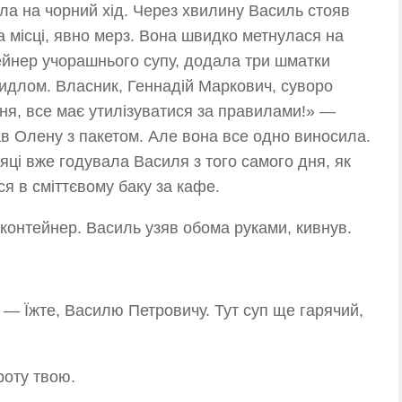
ла на чорний хід. Через хвилину Василь стояв
 місці, явно мерз. Вона швидко метнулася на
ейнер учорашнього супу, додала три шматки
видлом. Власник, Геннадій Маркович, суворо
ня, все має утилізуватися за правилами!» —
кав Олену з пакетом. Але вона все одно виносила.
яці вже годувала Василя з того самого дня, як
ся в сміттєвому баку за кафе.
контейнер. Василь узяв обома руками, кивнув.
— Їжте, Василю Петровичу. Тут суп ще гарячий,
роту твою.