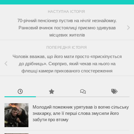
НАСТУПНА ІСТОРІЯ
70-річний пенсіонер пустив на нічліг незнайомку.
Ранковий вчинок постоялиці приємно здивував
місцевих жителів
ПОПЕРЕДНЯ ІСТОРІЯ
Чоловік вважав, що його мати просто «прискіпується
до дрібниць». Сюрприз, який чекав на нього на
флешці камери прихованого спостереження
Молодий пожежник урятував із вогню сільську
знахарку, але її перші слова змусили його
забути про втому