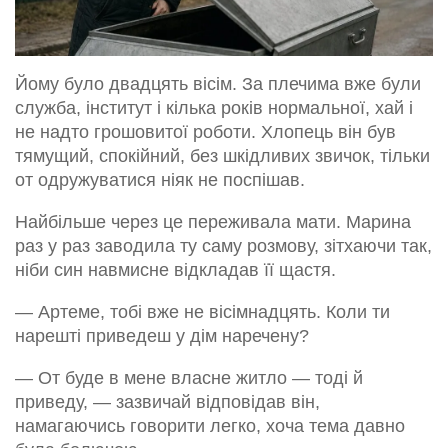
Йому було двадцять вісім. За плечима вже були
служба, інститут і кілька років нормальної, хай і
не надто грошовитої роботи. Хлопець він був
тямущий, спокійний, без шкідливих звичок, тільки
от одружуватися ніяк не поспішав.
Найбільше через це переживала мати. Марина
раз у раз заводила ту саму розмову, зітхаючи так,
ніби син навмисне відкладав її щастя.
— Артеме, тобі вже не вісімнадцять. Коли ти
нарешті приведеш у дім наречену?
— От буде в мене власне житло — тоді й
приведу, — зазвичай відповідав він,
намагаючись говорити легко, хоча тема давно