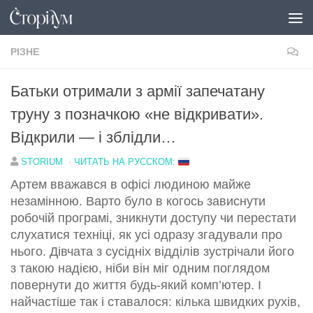
Перейти до вмісту
РІЗНЕ
Батьки отримали з армії запечатану
труну з позначкою «не відкривати».
Відкрили — і зблідли…
STORIUM
·
ЧИТАТЬ НА РУССКОМ:
Артем вважався в офісі людиною майже
незамінною. Варто було в когось зависнути
робочій програмі, зникнути доступу чи перестати
слухатися техніці, як усі одразу згадували про
нього. Дівчата з сусідніх відділів зустрічали його
з такою надією, ніби він міг одним поглядом
повернути до життя будь-який комп’ютер. І
найчастіше так і ставалося: кілька швидких рухів,