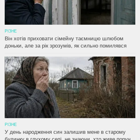
РІЗНЕ
Він хотів приховати сімейну таємницю шлюбом
доньки, але за рік зрозумів, як сильно помилявся
РІЗНЕ
У день народження син залишив мене в старому
будинку в глухому селі, не знаючи, хто живе поруч