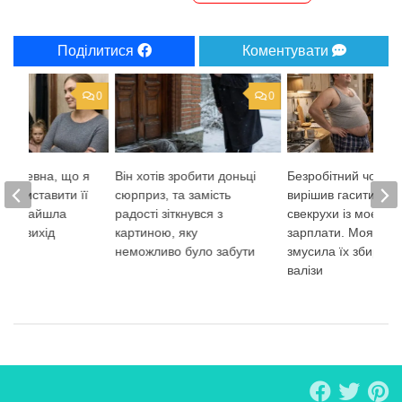
Поділитися
Коментувати
0
0
ула певна, що я
Він хотів зробити доньці
Безробітний чолові
ся виставити її
сюрприз, та замість
вирішив гасити іпот
е я знайшла
радості зіткнувся з
свекрухи із моєї
ний вихід
картиною, яку
зарплати. Моя відп
неможливо було забути
змусила їх збирати
валізи