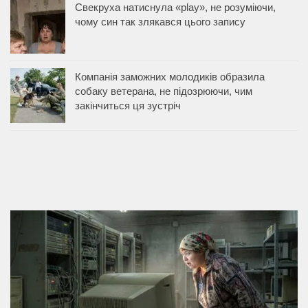
Свекруха натиснула «play», не розуміючи,
чому син так злякався цього запису
Компанія заможних молодиків образила
собаку ветерана, не підозрюючи, чим
закінчиться ця зустріч