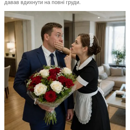
давав вдихнути на повні груди.