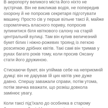
В аеропорту великого міста його ніхто не
зустрічав. Він не викликав водія, не попередив
охорону й не попросив секретаря підготувати
машину. Просто сів у перше вільне таксі й, майже
соромлячись власного пориву, попросив
зупинитися біля квіткового салону на старій
центральній вулиці. Там він купив величезний
букет білих і ніжно-рожевих троянд із легкою
розсипкою дрібних квітів. Такі самі він тримав у
руках багато років тому, коли просив Оксану
стати його дружиною.
Стискаючи букет, він упіймав себе на неприємній
думці: він не дарував їй цих квітів уже дуже
давно. Спершу заважали справи, потім утома,
потім звичка вважати, що розкіш довкола
замінює увагу.
Коли таксі під’їхало до особняка в старому