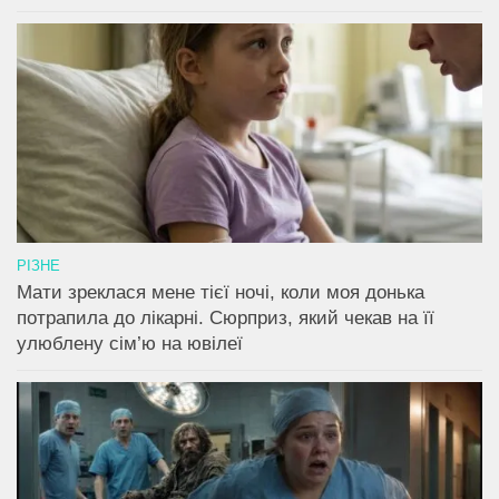
РІЗНЕ
Мати зреклася мене тієї ночі, коли моя донька
потрапила до лікарні. Сюрприз, який чекав на її
улюблену сім’ю на ювілеї