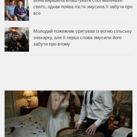
Вона вирішила влаштувати собі маленьке
свято, однак поява гостя змусила її забути про
все
Молодий пожежник урятував із вогню сільську
знахарку, але її перші слова змусили його
забути про втому