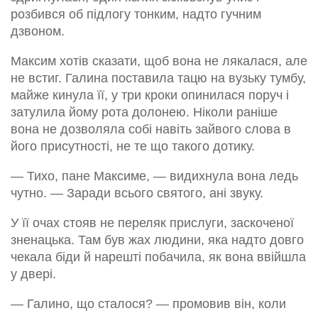
розбився об підлогу тонким, надто гучним
дзвоном.
Максим хотів сказати, щоб вона не лякалася, але
не встиг. Галина поставила тацю на вузьку тумбу,
майже кинула її, у три кроки опинилася поруч і
затулила йому рота долонею. Ніколи раніше
вона не дозволяла собі навіть зайвого слова в
його присутності, не те що такого дотику.
— Тихо, пане Максиме, — видихнула вона ледь
чутно. — Заради всього святого, ані звуку.
У її очах стояв не переляк прислуги, заскоченої
зненацька. Там був жах людини, яка надто довго
чекала біди й нарешті побачила, як вона ввійшла
у двері.
— Галино, що сталося? — промовив він, коли