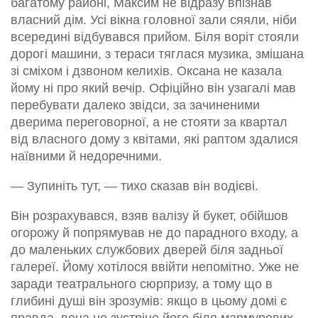
багатому районі, Максим не відразу впізнав
власний дім. Усі вікна головної зали сяяли, ніби
всередині відбувався прийом. Біля воріт стояли
дорогі машини, з тераси тяглася музика, змішана
зі сміхом і дзвоном келихів. Оксана не казала
йому ні про який вечір. Офіційно він узагалі мав
перебувати далеко звідси, за зачиненими
дверима переговорної, а не стояти за квартал
від власного дому з квітами, які раптом здалися
наївними й недоречними.
— Зупиніть тут, — тихо сказав він водієві.
Він розрахувався, взяв валізу й букет, обійшов
огорожу й попрямував не до парадного входу, а
до маленьких службових дверей біля задньої
галереї. Йому хотілося ввійти непомітно. Уже не
заради театрального сюрпризу, а тому що в
глибині душі він зрозумів: якщо в цьому домі є