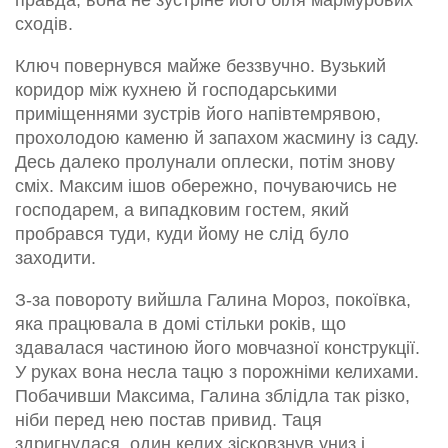
правда, вона не зустріне його біля мармурових
сходів.
Ключ повернувся майже беззвучно. Вузький
коридор між кухнею й господарськими
приміщеннями зустрів його напівтемрявою,
прохолодою каменю й запахом жасмину із саду.
Десь далеко пролунали оплески, потім знову
сміх. Максим ішов обережно, почуваючись не
господарем, а випадковим гостем, який
пробрався туди, куди йому не слід було
заходити.
З-за повороту вийшла Галина Мороз, покоївка,
яка працювала в домі стільки років, що
здавалася частиною його мовчазної конструкції.
У руках вона несла тацю з порожніми келихами.
Побачивши Максима, Галина зблідла так різко,
ніби перед нею постав привид. Таця
здригнулася, один келих зісковзнув униз і