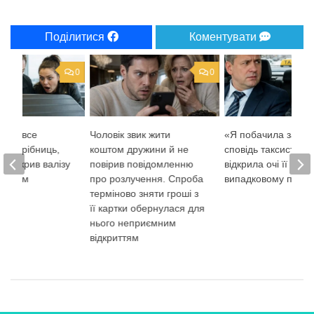
Поділитися
Коментувати
0
0
, що все
Чоловік звик жити
«Я побачила зайве
до дрібниць,
коштом дружини й не
сповідь таксистки
е відкрив валізу
повірив повідомленню
відкрила очі її
льотом
про розлучення. Спроба
випадковому паса
терміново зняти гроші з
її картки обернулася для
нього неприємним
відкриттям