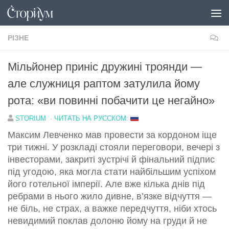
Перейти до вмісту
РІЗНЕ
Мільйонер приніс дружині троянди —
але служниця раптом затулила йому
рота: «ви повинні побачити це негайно»
STORIUM
·
ЧИТАТЬ НА РУССКОМ:
Максим Левченко мав провести за кордоном іще
три тижні. У розкладі стояли переговори, вечері з
інвесторами, закриті зустрічі й фінальний підпис
під угодою, яка могла стати найбільшим успіхом
його готельної імперії. Але вже кілька днів під
ребрами в нього жило дивне, в’язке відчуття —
не біль, не страх, а важке передчуття, ніби хтось
невидимий поклав долоню йому на груди й не