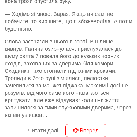
вона трохи опустила руку.
— Ходімо зі мною. Зараз. Якщо ви самі не
побачите, то вирішите, що я збожеволіла. А потім
буде пізно.
Слова застрягли в нього в горлі. Він лише
кивнув. Галина озирнулася, прислухалася до
шуму свята й повела його до вузьких чорних
сходів, захованих за дверима біля комори.
Сходинки тихо стогнали під їхніми кроками.
Троянди в його руці зім’ялися, пелюстки
зачепилися за манжет піджака. Максим і досі не
розумів, від чого саме його намагаються
врятувати, але вже відчував: колишнє життя
залишилося за тими службовими дверима, через
які він увійшов…
Вперед
Читати далі...