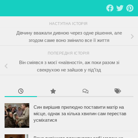
НАСТУПНА ІСТОРІЯ
Дівчину вважали дивною через одне рішення, але
згодом саме воно змінило все її життя
ПОПЕРЕДНЯ ІСТОРІЯ
Він сміявся з моєї «наївності», аж поки разом зі
свекрухою не зайшов у під’їзд
Син вирішив прилюдно поставити матір на
місце, однак за кілька хвилин сам перестав
усміхатися