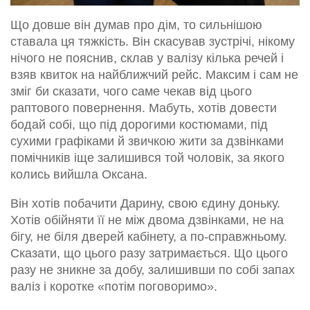
Що довше він думав про дім, то сильнішою
ставала ця тяжкість. Він скасував зустрічі, нікому
нічого не пояснив, склав у валізу кілька речей і
взяв квиток на найближчий рейс. Максим і сам не
зміг би сказати, чого саме чекав від цього
раптового повернення. Мабуть, хотів довести
бодай собі, що під дорогими костюмами, під
сухими графіками й звичкою жити за дзвінками
помічників іще залишився той чоловік, за якого
колись вийшла Оксана.
Він хотів побачити Дарину, свою єдину доньку.
Хотів обійняти її не між двома дзвінками, не на
бігу, не біля дверей кабінету, а по-справжньому.
Сказати, що цього разу затримається. Що цього
разу не зникне за добу, залишивши по собі запах
валіз і коротке «потім поговоримо».