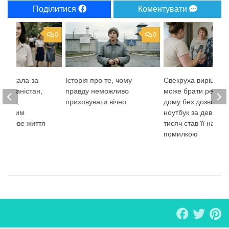
Поділитися
Коментувати
0
0
 поїхала за
Історія про те, чому
Свекруха вирішила
 Афганістан,
правду неможливо
може брати речі з 
рюючи,
приховувати вічно
дому без дозволу, 
 важким
ноутбук за дев’яно
 її нове життя
тисяч став її найб
помилкою