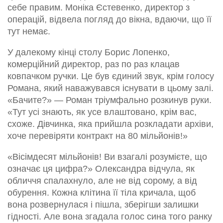
себе правим. Моніка Єстевенко, директор з
операцій, відвела погляд до вікна, вдаючи, що її
тут немає.
У далекому кінці столу Борис Лопенко,
комерційний директор, раз по раз клацав
ковпачком ручки. Це був єдиний звук, крім голосу
Романа, який наважувався існувати в цьому залі.
«Бачите?» — Роман тріумфально розкинув руки.
«Тут усі знають, як усе влаштовано, крім вас,
схоже. Дівчинка, яка прийшла розкладати архіви,
хоче перевіряти контракт на 80 мільйонів!»
«Вісімдесят мільйонів! Ви взагалі розумієте, що
означає ця цифра?» Олександра відчула, як
обличчя спалахнуло, але не від сорому, а від
обурення. Кожна клітина її тіла кричала, щоб
вона розвернулася і пішла, зберігши залишки
гідності. Але вона згадала голос сина того ранку