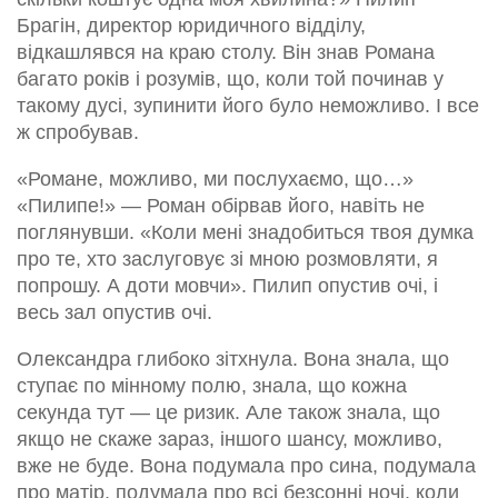
Брагін, директор юридичного відділу,
відкашлявся на краю столу. Він знав Романа
багато років і розумів, що, коли той починав у
такому дусі, зупинити його було неможливо. І все
ж спробував.
«Романе, можливо, ми послухаємо, що…»
«Пилипе!» — Роман обірвав його, навіть не
поглянувши. «Коли мені знадобиться твоя думка
про те, хто заслуговує зі мною розмовляти, я
попрошу. А доти мовчи». Пилип опустив очі, і
весь зал опустив очі.
Олександра глибоко зітхнула. Вона знала, що
ступає по мінному полю, знала, що кожна
секунда тут — це ризик. Але також знала, що
якщо не скаже зараз, іншого шансу, можливо,
вже не буде. Вона подумала про сина, подумала
про матір, подумала про всі безсонні ночі, коли