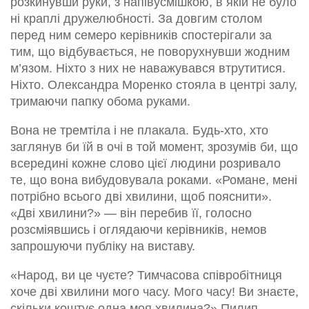
розкинувши руки, з напівусмішкою, в якій не було
ні краплі дружелюбності. За довгим столом
перед ним семеро керівників спостерігали за
тим, що відбувається, не поворухнувши жодним
м’язом. Ніхто з них не наважувався втрутитися.
Ніхто. Олександра Моренко стояла в центрі залу,
тримаючи папку обома руками.
Вона не тремтіла і не плакала. Будь-хто, хто
заглянув би їй в очі в той момент, зрозумів би, що
всередині кожне слово цієї людини розривало
те, що вона вибудовувала роками. «Романе, мені
потрібно всього дві хвилини, щоб пояснити».
«Дві хвилини?» — він перебив її, голосно
розсміявшись і оглядаючи керівників, немов
запрошуючи публіку на виставу.
«Народ, ви це чуєте? Тимчасова співробітниця
хоче дві хвилини мого часу. Мого часу! Ви знаєте,
скільки коштує одна моя хвилина?» Пилип