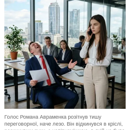
Голос Романа Авраменка розітнув тишу
переговорної, наче лезо. Він відкинувся в кріслі,