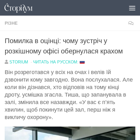
Перейти до вмісту
РІЗНЕ
Помилка в оцінці: чому зустріч у
розкішному офісі обернулася крахом
STORIUM
·
ЧИТАТЬ НА РУССКОМ:
Він розреготався у всіх на очах і велів їй
дзвонити кому завгодно. Вона послухалася. Але
коли він дізнався, хто відповів на тому кінці
дроту, усмішка згасла. Тиша, що запанувала в
залі, змінила все назавжди. «У вас є п’ять
хвилин, щоб покинути цей зал, перш ніж я
викличу охорону».