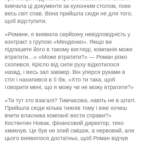
вивчала ці документи за кухонним столом, поки
весь світ спав. Вона прийшла сюди не для того,
щоб відступити.
«Романе, я виявила серйозну невідповідність у
контракт з групою «Менденко». Якщо ви
підпишете його в такому вигляді, компанія може
втратити…» «Може втратити?» — Роман різко
схопився. Крісло від сили руху відкотилося
назад, і весь зал завмер. Він уперся руками в
стіл і нахилився в її бік. «Хто ти така, щоб
говорити мені, що я можу чи не можу втратити?»
«Ти тут хто взагалі? Тимчасова, навіть не в штаті.
Прийшла сюди кілька тижнів тому і вже хочеш
вчити власника компанії вести справи?»
Костянтин Новак, фінансовий директор, тихо
хмикнув. Це був не злий смішок, а нервовий, але
цього виявилося достатньо, щоб Роман відчув