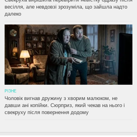
весілля, але невдовзі зрозуміла, що зайшла надто
далеко
РІЗНЕ
Чоловік вигнав дружину з хворим малюком, не
давши ані копійки. Сюрприз, який чекав на нього і
свекруху після повернення додому