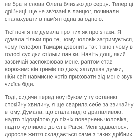
не брати слова Олега близько до серця. Тепер ці
дрібниці, ще не зв’язані в ланцюг, починали
спалахувати в пам’яті одна за одною.
Тієї ночі я не думала про них як про знаки. Я
думала тільки про те, чому чоловік затримується,
чому телефон Тамари дзвонить так пізно і чому в
голосі сусідки стільки паніки. Навіть дощ, який
зазвичай заспокоював мене, раптом став
ворожим: він гримів по даху, заглушав думки,
ніби світ навмисне хотів приховати від мене звук
чиєїсь біди.
Тоді, сидячи перед ноутбуком у ту останню
спокійну хвилину, я ще сварила себе за звичайну
втому. Думала, що стала надто дратівливою,
надто підозрілою до пізніх повернень чоловіка,
надто чутливою до слів Раїси. Мені здавалося,
доросле життя складається саме з таких дрібних