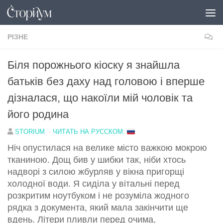
Перейти до вмісту
РІЗНЕ
Біля порожнього кіоску я знайшла
батьків без даху над головою і вперше
дізналася, що накоїли мій чоловік та
його родина
STORIUM
·
ЧИТАТЬ НА РУССКОМ:
Ніч опустилася на велике місто важкою мокрою
тканиною. Дощ бив у шибки так, ніби хтось
надворі з силою жбурляв у вікна пригорщі
холодної води. Я сиділа у вітальні перед
розкритим ноутбуком і не розуміла жодного
рядка з документа, який мала закінчити ще
вдень. Літери пливли перед очима,