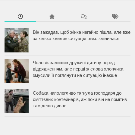
Він зажадав, щоб жінка негайно пішла, але вже
за кілька хвилин ситуація різко змінилася
Чоловік залишив дружині дитину перед
відрядженням, але перші ж слова хлопчика
змусили її поглянути на ситуацію інакше
Собака наполегливо тягнула господаря до
сміттєвих контейнерів, аж поки він не помітив
там дещо дивне