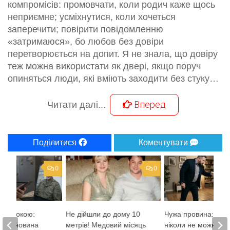
компромісів: промовчати, коли родич каже щось
неприємне; усміхнутися, коли хочеться
заперечити; повірити повідомленню
«затримаюся», бо любов без довіри
перетворюється на допит. Я не знала, що довіру
теж можна використати як двері, якщо поруч
опиняться люди, які вміють заходити без стуку…
Вперед
Читати далі...
Поділитися
Коментувати
0
0
го спокою:
Не дійшли до дому 10
Чужа провина: чом
кова новина
метрів! Медовий місяць
ніколи не можна