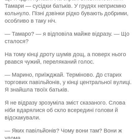
Тамари — сусідки батьків. У грудях неприємно
кольнуло. Пізні дзвінки рідко бувають добрими,
особливо в таку ніч.
— Тамаро? — я відповіла майже відразу. — Що
сталося?
На тому кінці дроту шумів дощ, а поверх нього
рвався чужий, переляканий голос.
— Марино, приїжджай. Терміново. До старих
торгових павільйонів, у кінці центральної вулиці.
Я знайшла твоїх батьків.
Я не відразу зрозуміла зміст сказаного. Слова
ніби вдарялися об скло всередині голови й
відскакували.
— Яких павільйонів? Чому вони там? Вони ж
удома.