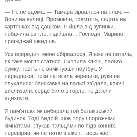
— Ні, не вдома, — Тамара зірвалася на плач. —
Вони на вулиці. Промокли, тремтять, сидять на
картонках під дашком. Я йшла від зупинки,
побачила світло, підійшла… Господи, Марино,
приїжджай швидше.
Усе всередині мене обірвалося. Я вже не питала,
як таке могло статися. Схопила ключі, пальто,
сумку, навіть не вимкнувши ноутбук. У
передпокої, поки натягала черевики, руки не
слухалися: блискавка на пальті заїдала, ключі
вислизали, серце било в горло, не даючи
вдихнути.
Я пам’ятаю, як вибирала той батьківський
будинок. Тоді Андрій ішов поруч порожніми
кімнатами, стукав пальцями по підвіконнях,
перевіряв, чи не тягне з вікон, і весь час