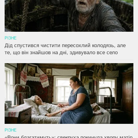
РІЗНЕ
Дід спустився чистити пересохлий колодязь, але
те, що він знайшов на дні, здивувало все село
РІЗНЕ
«Вони благатимуть»: свекруха покинула хвору матір