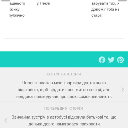
я вчорашнього
у Пеклі
забувати тих, хто
сила жінку
допоміг тобі на са
осіб публічно
старті
сь
НАСТУПНА ІСТОРІЯ
Чоловік вважав мою квартиру достатньою
підставою, щоб віддати своє житло сестрі, але
невдовзі пошкодував про свою самовпевненість
ПОПЕРЕДНЯ ІСТОРІЯ
Звичайна зустріч в автобусі відкрила батькові те, що
донька довго намагалася приховати