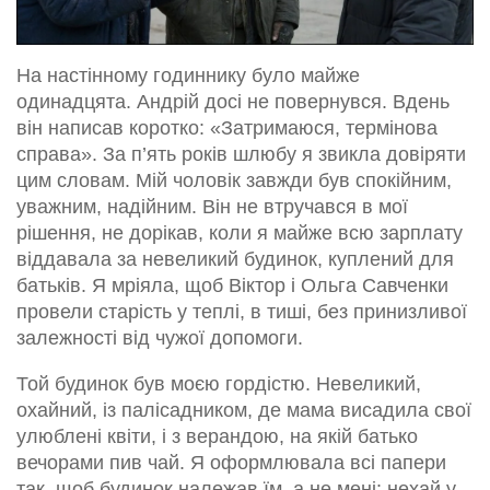
На настінному годиннику було майже
одинадцята. Андрій досі не повернувся. Вдень
він написав коротко: «Затримаюся, термінова
справа». За п’ять років шлюбу я звикла довіряти
цим словам. Мій чоловік завжди був спокійним,
уважним, надійним. Він не втручався в мої
рішення, не дорікав, коли я майже всю зарплату
віддавала за невеликий будинок, куплений для
батьків. Я мріяла, щоб Віктор і Ольга Савченки
провели старість у теплі, в тиші, без принизливої
залежності від чужої допомоги.
Той будинок був моєю гордістю. Невеликий,
охайний, із палісадником, де мама висадила свої
улюблені квіти, і з верандою, на якій батько
вечорами пив чай. Я оформлювала всі папери
так, щоб будинок належав їм, а не мені: нехай у