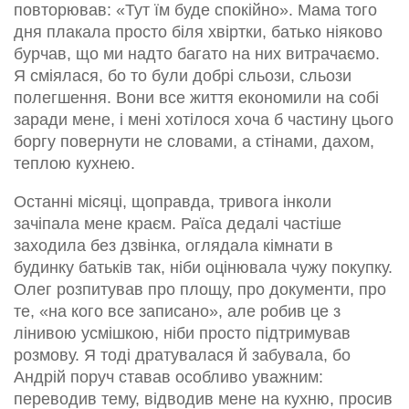
повторював: «Тут їм буде спокійно». Мама того
дня плакала просто біля хвіртки, батько ніяково
бурчав, що ми надто багато на них витрачаємо.
Я сміялася, бо то були добрі сльози, сльози
полегшення. Вони все життя економили на собі
заради мене, і мені хотілося хоча б частину цього
боргу повернути не словами, а стінами, дахом,
теплою кухнею.
Останні місяці, щоправда, тривога інколи
зачіпала мене краєм. Раїса дедалі частіше
заходила без дзвінка, оглядала кімнати в
будинку батьків так, ніби оцінювала чужу покупку.
Олег розпитував про площу, про документи, про
те, «на кого все записано», але робив це з
лінивою усмішкою, ніби просто підтримував
розмову. Я тоді дратувалася й забувала, бо
Андрій поруч ставав особливо уважним:
переводив тему, відводив мене на кухню, просив