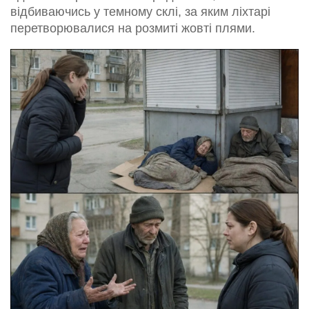
відбиваючись у темному склі, за яким ліхтарі
перетворювалися на розмиті жовті плями.