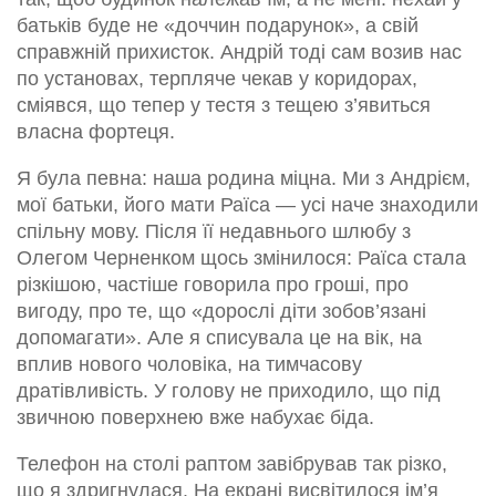
батьків буде не «доччин подарунок», а свій
справжній прихисток. Андрій тоді сам возив нас
по установах, терпляче чекав у коридорах,
сміявся, що тепер у тестя з тещею з’явиться
власна фортеця.
Я була певна: наша родина міцна. Ми з Андрієм,
мої батьки, його мати Раїса — усі наче знаходили
спільну мову. Після її недавнього шлюбу з
Олегом Черненком щось змінилося: Раїса стала
різкішою, частіше говорила про гроші, про
вигоду, про те, що «дорослі діти зобов’язані
допомагати». Але я списувала це на вік, на
вплив нового чоловіка, на тимчасову
дратівливість. У голову не приходило, що під
звичною поверхнею вже набухає біда.
Телефон на столі раптом завібрував так різко,
що я здригнулася. На екрані висвітилося ім’я