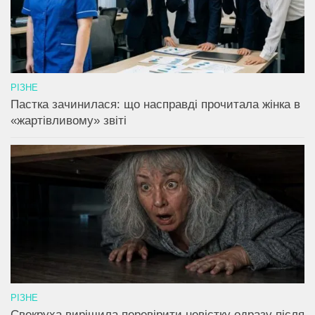
РІЗНЕ
Пастка зачинилася: що насправді прочитала жінка в
«жартівливому» звіті
РІЗНЕ
Свекруха вирішила перевірити невістку одразу після