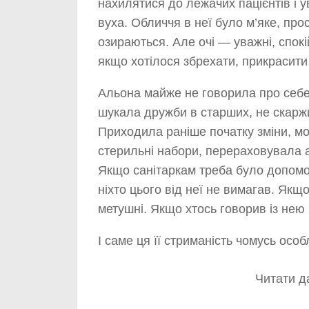
нахилятися до лежачих пацієнтів і 
вуха. Обличчя в неї було м’яке, прос
озираються. Але очі — уважні, спок
якщо хотілося збрехати, прикрасити
Альона майже не говорила про себе.
шукала дружби в старших, не скаржи
Приходила раніше початку зміни, мо
стерильні набори, перераховувала а
Якщо санітаркам треба було допомо
ніхто цього від неї не вимагав. Якщ
метушні. Якщо хтось говорив із нею 
І саме ця її стриманість чомусь осо
Читати да