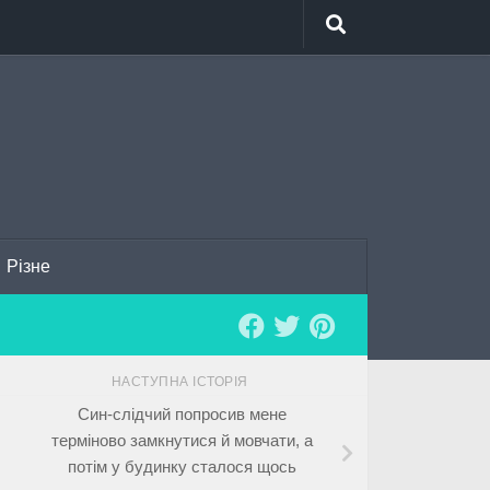
Різне
НАСТУПНА ІСТОРІЯ
Син-слідчий попросив мене
терміново замкнутися й мовчати, а
потім у будинку сталося щось