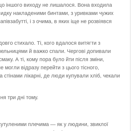
кщо іншого виходу не лишалося. Вона входила
идку накладеними бинтами, з уривками чужих
апівзабутті, і з очима, в яких іще не розвіявся
овго стихало. Ті, кого вдалося витягти з
апельницями й важко спали. Чергові допивали
смаку. А ті, кому пора було йти після зміни,
е могли відразу перейти з цього тісного,
а стінами лікарні, де люди купували хліб, чекали
я три дні тому.
зсутуленими плечима — як у людини, звиклої