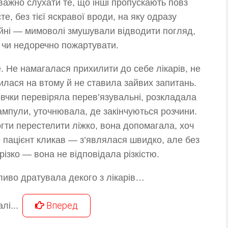
уважно слухати те, що інші пропускають повз
те, без тієї яскравої вроди, на яку одразу
ійні — мимоволі змушували відводити погляд,
 чи недоречно пожартувати.
 Не намагалася прихилити до себе лікарів, не
лася на втому й не ставила зайвих запитань.
вчки перевіряла перев’язувальні, розкладала
мпули, уточнювала, де закінчуються розчини.
гти перестелити ліжко, вона допомагала, хоч
о пацієнт кликав — з’являлася швидко, але без
різко — вона не відповідала різкістю.
бливо дратувала декого з лікарів…
Вперед
лі...