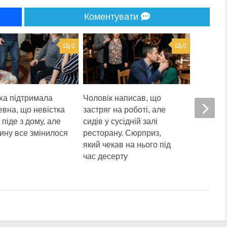
Коментувати
0
0
ха підтримала
Чоловік написав, що
Дитяча л
евна, що невістка
застряг на роботі, але
зникла п
 піде з дому, але
сидів у сусідній залі
а її дон
ину все змінилося
ресторану. Сюрприз,
помітил
який чекав на нього під
деталь
час десерту