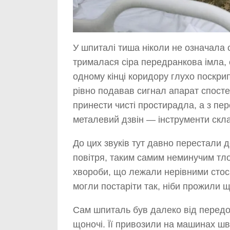
У шпиталі тиша ніколи не означала с
трималася сіра передранкова імла, 
одному кінці коридору глухо поскри
рівно подавав сигнал апарат спосте
принести чисті простирадла, а з пе
металевий дзвін — інструменти скла
До цих звуків тут давно перестали 
повітря, таким самим неминучим тлом
хвороби, що лежали нерівними стосам
могли постаріти так, ніби прожили ще
Сам шпиталь був далеко від передо
щоночі. Її привозили на машинах шв