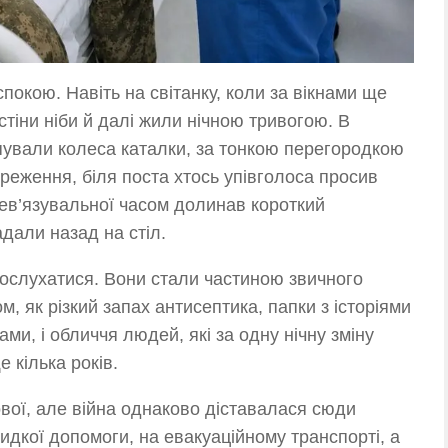
покою. Навіть на світанку, коли за вікнами ще
стіни ніби й далі жили нічною тривогою. В
пували колеса каталки, за тонкою перегородкою
реження, біля поста хтось упівголоса просив
рев’язувальної часом долинав короткий
дали назад на стіл.
дослухатися. Вони стали частиною звичного
, як різкий запах антисептика, папки з історіями
и, і обличчя людей, які за одну нічну зміну
 кілька років.
вої, але війна однаково діставалася сюди
идкої допомоги, на евакуаційному транспорті, а