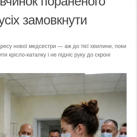
 вчинок пораненого
усіх замовкнути
дресу нової медсестри — аж до тієї хвилини, поки
и крісло-каталку і не підніс руку до скроні