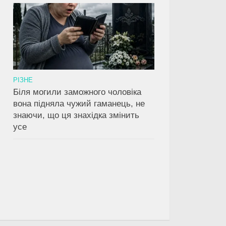
0
0
РІЗНЕ
Біля могили заможного чоловіка
ікарка Катя
Як одна випадкова
Що побач
вона підняла чужий гаманець, не
ісля чергування,
знахідка зруйнувала всі
записі ка
знаючи, що ця знахідка змінить
ька несподівано
мої підозри щодо його
через 5 р
усе
а моторошну
«відряджень»
похорону