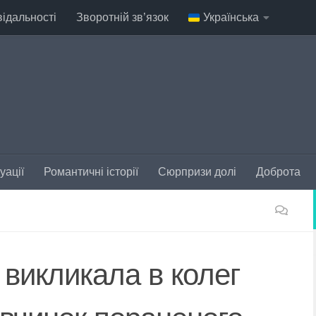
відальності
Зворотній зв’язок
Українська
уації
Романтичні історії
Сюрпризи долі
Доброта
викликала в колег