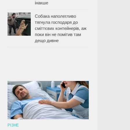
інакше
Собака наполегливо
тягнула господаря до
сміттєвих контейнерів, аж
поки він не помітив там
дещо дивне
РІЗНЕ