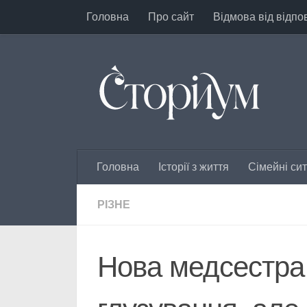
Головна
Про сайт
Відмова від відпо
Перейти до вмісту
Головна
Історії з життя
Сімейні сит
РІЗНЕ
Нова медсестра 