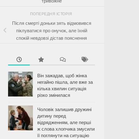
тривожне
ПОПЕРЕДНЯ ІСТОРІЯ
Після смерті доньки зять відмовився
піклуватися про онучок, але їхній
спокій невдовзі дістав пояснення
Він зажадав, щоб жінка
негайно пішла, але вже за
кілька хвилин ситуація
різко змінилася
Чоловік залишив дружині
дитину перед
відрядженням, але перші
ж слова хлопчика змусили
її поглянути на ситуацію