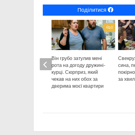
Поділитися
0
благатимуть»:
Він грубо затулив мені
Свекру
ха покинула хвору
рота на догоду дружині-
сина, п
заради моря, але
курці. Сюрприз, який
покірно
ла про схованку
чекав на них обох за
за хвил
омодом
дверима моєї квартири