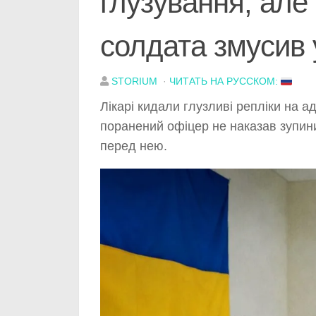
глузування, але
солдата змусив 
STORIUM
·
ЧИТАТЬ НА РУССКОМ:
Лікарі кидали глузливі репліки на а
поранений офіцер не наказав зупинит
перед нею.