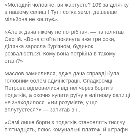
«Молодий чоловіче, ви жартуєте? 10$ за ділянку
в нашому селищі! Тут і сотка землі дешевше
мільйона не коштує».
«Але ж дача нікому не потрібна», — наполягав
Сергій. «Вона стоїть покинута вже три роки,
ділянка заросла бур’яном, будинок
розвалюється. Кому вона потрібна в такому
стані?»
Маслов замислився, адже дача справді була
головним болем адміністрації. Спадкоємці
Петрова відмовилися від неї через борги з
податків, а охочих купити руїну в елітному селищі
не знаходилося. «Ви розумієте, у що
вплутуєтеся?» — запитав він.
«Самі лише борги з податків становлять тисячу
п’ятнадцять, плюс комунальні платежі й штрафи