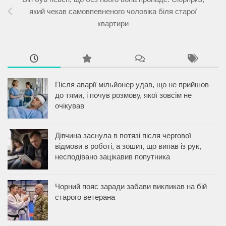
який чекав самовпевненого чоловіка біля старої
квартири
Після аварії мільйонер удав, що не прийшов
до тями, і почув розмову, якої зовсім не
очікував
Дівчина заснула в потязі після чергової
відмови в роботі, а зошит, що випав із рук,
несподівано зацікавив попутника
Чорний пояс заради забави викликав на бій
старого ветерана