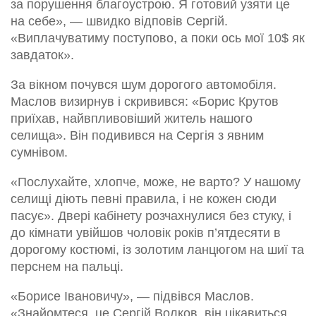
за порушення благоустрою. Я готовий узяти це
на себе», — швидко відповів Сергій.
«Виплачуватиму поступово, а поки ось мої 10$ як
завдаток».
За вікном почувся шум дорогого автомобіля.
Маслов визирнув і скривився: «Борис Крутов
приїхав, найвпливовіший житель нашого
селища». Він подивився на Сергія з явним
сумнівом.
«Послухайте, хлопче, може, не варто? У нашому
селищі діють певні правила, і не кожен сюди
пасує». Двері кабінету розчахнулися без стуку, і
до кімнати увійшов чоловік років п’ятдесяти в
дорогому костюмі, із золотим ланцюгом на шиї та
перснем на пальці.
«Борисе Івановичу», — підвівся Маслов.
«Знайомтеся, це Сергій Волков, він цікавиться