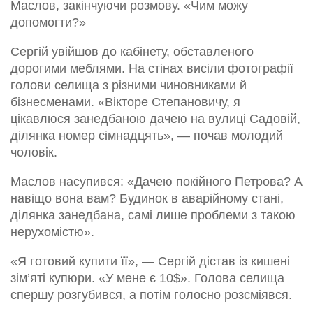
Маслов, закінчуючи розмову. «Чим можу
допомогти?»
Сергій увійшов до кабінету, обставленого
дорогими меблями. На стінах висіли фотографії
голови селища з різними чиновниками й
бізнесменами. «Вікторе Степановичу, я
цікавлюся занедбаною дачею на вулиці Садовій,
ділянка номер сімнадцять», — почав молодий
чоловік.
Маслов насупився: «Дачею покійного Петрова? А
навіщо вона вам? Будинок в аварійному стані,
ділянка занедбана, самі лише проблеми з такою
нерухомістю».
«Я готовий купити її», — Сергій дістав із кишені
зім’яті купюри. «У мене є 10$». Голова селища
спершу розгубився, а потім голосно розсміявся.