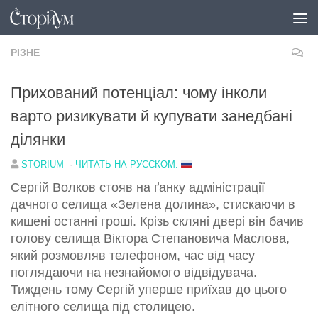
Перейти до вмісту
РІЗНЕ
Прихований потенціал: чому інколи
варто ризикувати й купувати занедбані
ділянки
STORIUM
·
ЧИТАТЬ НА РУССКОМ:
Сергій Волков стояв на ґанку адміністрації
дачного селища «Зелена долина», стискаючи в
кишені останні гроші. Крізь скляні двері він бачив
голову селища Віктора Степановича Маслова,
який розмовляв телефоном, час від часу
поглядаючи на незнайомого відвідувача.
Тиждень тому Сергій уперше приїхав до цього
елітного селища під столицею.