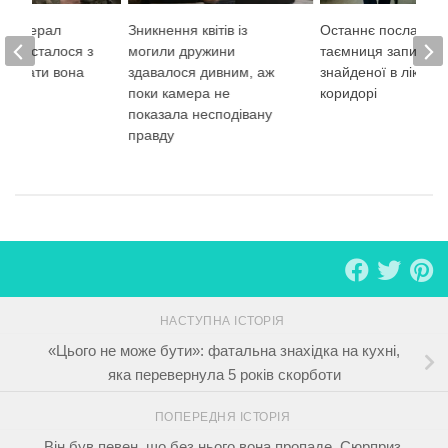
и-генерал
Зникнення квітів із
Останнє послання:
, що сталося з
могили дружини
таємниця записки,
 мовчати вона
здавалося дивним, аж
знайденої в лікарн
огла
поки камера не
коридорі
показала несподівану
правду
НАСТУПНА ІСТОРІЯ
«Цього не може бути»: фатальна знахідка на кухні,
яка перевернула 5 років скорботи
ПОПЕРЕДНЯ ІСТОРІЯ
Він був певен, що без нього вона пропаде. Сюрприз,