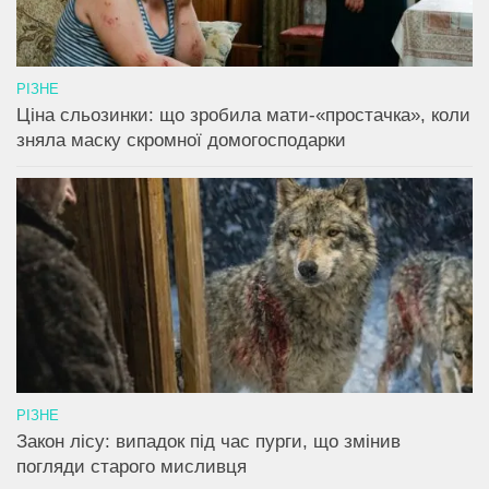
РІЗНЕ
Ціна сльозинки: що зробила мати-«простачка», коли
зняла маску скромної домогосподарки
РІЗНЕ
Закон лісу: випадок під час пурги, що змінив
погляди старого мисливця