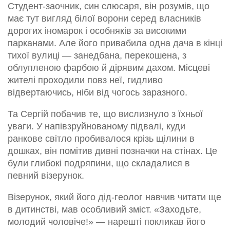
Студент-заочник, син слюсаря, він розумів, що
має тут вигляд білої ворони серед власників
дорогих іномарок і особняків за високими
парканами. Але його привабила одна дача в кінці
тихої вулиці — занедбана, перекошена, з
облупленою фарбою й дірявим дахом. Місцеві
жителі проходили повз неї, гидливо
відвертаючись, ніби від чогось заразного.
Та Сергій побачив те, що вислизнуло з їхньої
уваги. У напівзруйнованому підвалі, куди
ранкове світло пробивалося крізь щілини в
дошках, він помітив дивні позначки на стінах. Це
були глибокі подряпини, що складалися в
певний візерунок.
Візерунок, який його дід-геолог навчив читати ще
в дитинстві, мав особливий зміст. «Заходьте,
молодий чоловіче!» — нарешті покликав його