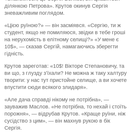
ділянкою Петрова». Крутов окинув Сергія
зневажливим поглядом.
«Цією руїною?» — він засміявся. «Сергію, ти ж
студент, якщо не помиляюся, звідки в тебе гроші
на нерухомість в елітному селищі?» «У мене є
10$», — сказав Сергій, намагаючись зберегти
гідність.
Крутов зареготав: «10$! Вікторе Степановичу, та
ви що, з глузду з’їхали? Не можна ж таку халтуру
творити: у нас тут пристойне селище, а ви хочете
впустити сюди всякого злидаря».
«Але дача справді нікому не потрібна», —
зауважив Маслов. «Не потрібна, то нехай і стоїть
порожня», — відрубав Крутов. «Краще руїни, ніж
сусідство з цим», — він махнув рукою в бік
Сергія.