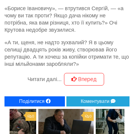
«Борисе Івановичу», — втрутився Сергій, — «а
чому ви так проти? Якщо дача нікому не
потрібна, яка вам різниця, хто її купить?» Очі
Крутова недобре звузилися.
«А ти, щеня, не надто зухвалий? Я в цьому
селищі двадцять років живу, створював його
репутацію. А ти хочеш за копійки отримати те, що
інші мільйонами заробляли?»
Вперед
Читати далі...
Поділитися
Коментувати
0
0