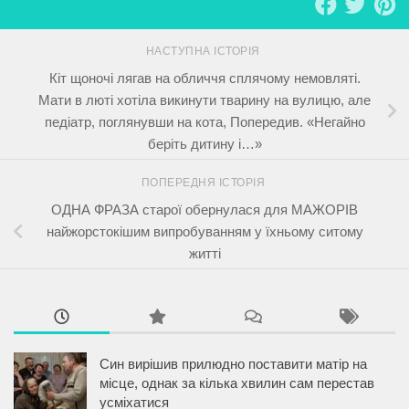
НАСТУПНА ІСТОРІЯ
Кіт щоночі лягав на обличчя сплячому немовляті.
Мати в люті хотіла викинути тварину на вулицю, але
педіатр, поглянувши на кота, Попередив. «Негайно
беріть дитину і…»
ПОПЕРЕДНЯ ІСТОРІЯ
ОДНА ФРАЗА старої обернулася для МАЖОРІВ
найжорстокішим випробуванням у їхньому ситому
житті
Син вирішив прилюдно поставити матір на
місце, однак за кілька хвилин сам перестав
усміхатися