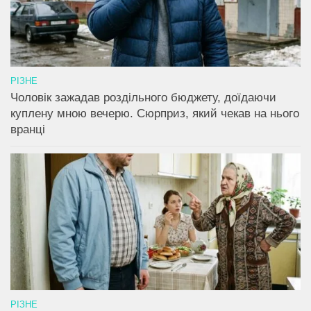
РІЗНЕ
Чоловік зажадав роздільного бюджету, доїдаючи
куплену мною вечерю. Сюрприз, який чекав на нього
вранці
РІЗНЕ