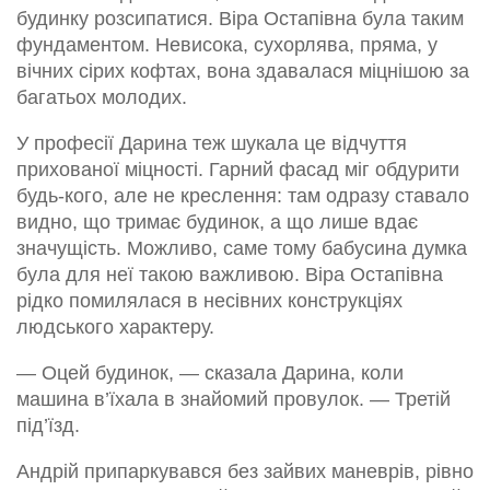
будинку розсипатися. Віра Остапівна була таким
фундаментом. Невисока, сухорлява, пряма, у
вічних сірих кофтах, вона здавалася міцнішою за
багатьох молодих.
У професії Дарина теж шукала це відчуття
прихованої міцності. Гарний фасад міг обдурити
будь-кого, але не креслення: там одразу ставало
видно, що тримає будинок, а що лише вдає
значущість. Можливо, саме тому бабусина думка
була для неї такою важливою. Віра Остапівна
рідко помилялася в несівних конструкціях
людського характеру.
— Оцей будинок, — сказала Дарина, коли
машина в’їхала в знайомий провулок. — Третій
під’їзд.
Андрій припаркувався без зайвих маневрів, рівно