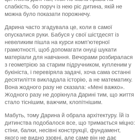
слабкість, бо поруч із нею ріс дитина, якій не
можна було показати порожнечу.
Дарина часто згадувала це, коли в самої
опускалися руки. Бабуся у свої шістдесят із
невеликим пішла на курси комп’ютерної
грамотності, щоб допомагати онуці шукати
матеріали для навчання. Вечорами розбиралася
з геометрією за старим підручником, купленим у
букініста, і перевіряла задачі, хоча сама останні
десятиліття викладала історію, а не математику.
Вона жодного разу не сказала: «Мені важко».
Жодного разу не дорікнула Дарині тим, що життя
стало тіснішим, важчим, клопітнішим.
Мабуть, тому Дарина й обрала архітектуру. Їй із
дитинства подобалося все, що тримається міцно:
стіни, балки, несівні конструкції, фундамент,
якого не видно ззовні, але саме він не дає