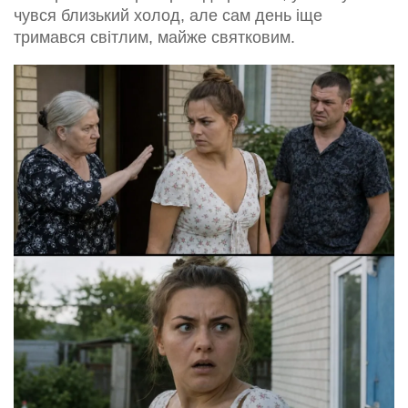
чувся близький холод, але сам день іще
тримався світлим, майже святковим.