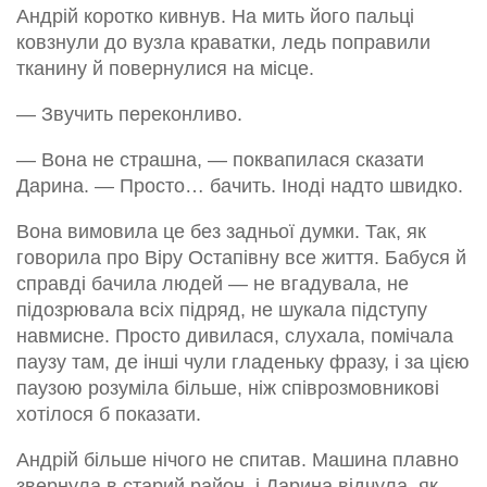
Андрій коротко кивнув. На мить його пальці
ковзнули до вузла краватки, ледь поправили
тканину й повернулися на місце.
— Звучить переконливо.
— Вона не страшна, — поквапилася сказати
Дарина. — Просто… бачить. Іноді надто швидко.
Вона вимовила це без задньої думки. Так, як
говорила про Віру Остапівну все життя. Бабуся й
справді бачила людей — не вгадувала, не
підозрювала всіх підряд, не шукала підступу
навмисне. Просто дивилася, слухала, помічала
паузу там, де інші чули гладеньку фразу, і за цією
паузою розуміла більше, ніж співрозмовникові
хотілося б показати.
Андрій більше нічого не спитав. Машина плавно
звернула в старий район, і Дарина відчула, як