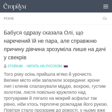
Перейти до вмісту
РІЗНЕ
Бабуся одразу сказала Олі, що
наречений їй не пара, але справжню
причину дівчина зрозуміла лише на дачі
у свекрів
STORIUM
·
ЧИТАТЬ НА РУССКОМ:
Того року осінь прийшла м’яко й урочисто.
Велике місто ніби запалили зсередини: крони
лип і кленів спалахували міддю, вохрою, густим
золотом, листя повільно кружляло над
тротуарами й лягало на мокрий асфальт так
рівно, ніби хтось терпляче розкладав його рукою.
Повітря стало прозорим до різкості, у ньому вже