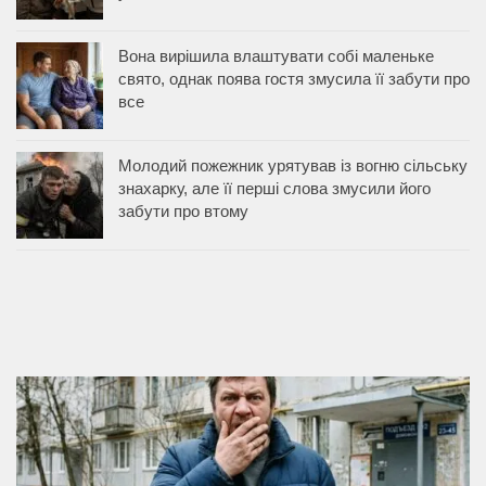
Вона вирішила влаштувати собі маленьке
свято, однак поява гостя змусила її забути про
все
Молодий пожежник урятував із вогню сільську
знахарку, але її перші слова змусили його
забути про втому