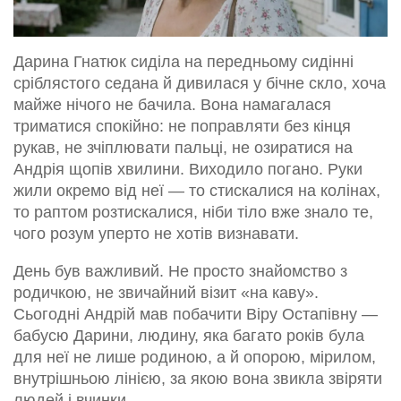
Дарина Гнатюк сиділа на передньому сидінні
сріблястого седана й дивилася у бічне скло, хоча
майже нічого не бачила. Вона намагалася
триматися спокійно: не поправляти без кінця
рукав, не зчіплювати пальці, не озиратися на
Андрія щопів хвилини. Виходило погано. Руки
жили окремо від неї — то стискалися на колінах,
то раптом розтискалися, ніби тіло вже знало те,
чого розум уперто не хотів визнавати.
День був важливий. Не просто знайомство з
родичкою, не звичайний візит «на каву».
Сьогодні Андрій мав побачити Віру Остапівну —
бабусю Дарини, людину, яка багато років була
для неї не лише родиною, а й опорою, мірилом,
внутрішньою лінією, за якою вона звикла звіряти
людей і вчинки.