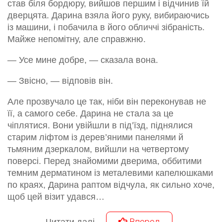
став біля бордюру, вийшов першим і відчинив їй
дверцята. Дарина взяла його руку, вибираючись
із машини, і побачила в його обличчі зібраність.
Майже непомітну, але справжню.
— Усе мине добре, — сказала вона.
— Звісно, — відповів він.
Але прозвучало це так, ніби він переконував не
її, а самого себе. Дарина не стала за це
чіплятися. Вони увійшли в під’їзд, піднялися
старим ліфтом із дерев’яними панелями й
тьмяним дзеркалом, вийшли на четвертому
поверсі. Перед знайомими дверима, оббитими
темним дерматином із металевими капелюшками
по краях, Дарина раптом відчула, як сильно хоче,
щоб цей візит удався…
Вперед