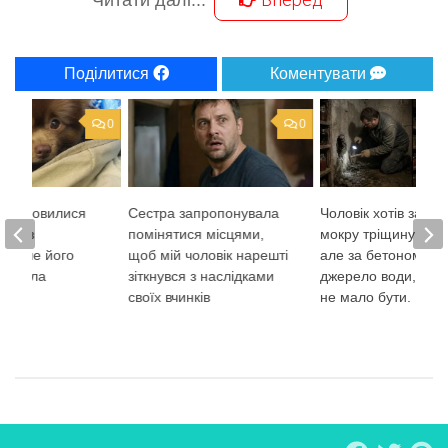
Читати далі...
Поділитися
Коментувати
0
0
і відмовилися
Сестра запропонувала
Чоловік хотів закри
 через
помінятися місцями,
мокру тріщину в по
ть, але його
щоб мій чоловік нарешті
але за бетоном ви
тримала
зіткнувся з наслідками
джерело води, яког
ане
своїх вчинків
не мало бути.
ння