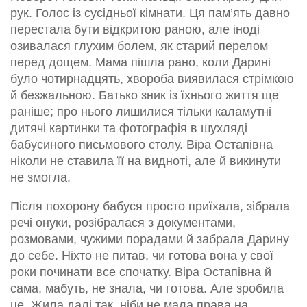
рук. Голос із сусідньої кімнати. Ця пам’ять давно
перестала бути відкритою раною, але іноді
озивалася глухим болем, як старий перелом
перед дощем. Мама пішла рано, коли Дарині
було чотирнадцять, хвороба виявилася стрімкою
й безжальною. Батько зник із їхнього життя ще
раніше; про нього лишилися тільки каламутні
дитячі картинки та фотографія в шухляді
бабусиного письмового столу. Віра Остапівна
ніколи не ставила її на видноті, але й викинути
не змогла.
Після похорону бабуся просто приїхала, зібрала
речі онуки, розібралася з документами,
розмовами, чужими порадами й забрала Дарину
до себе. Ніхто не питав, чи готова вона у свої
роки починати все спочатку. Віра Остапівна й
сама, мабуть, не знала, чи готова. Але зробила
це. Жила далі так, ніби не мала права на