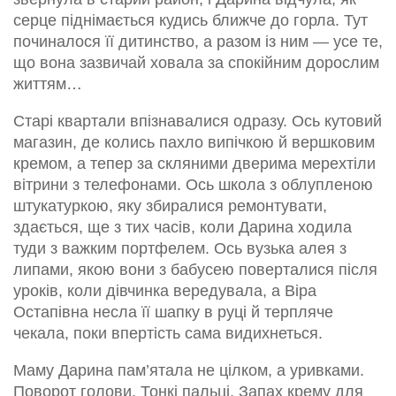
серце піднімається кудись ближче до горла. Тут
починалося її дитинство, а разом із ним — усе те,
що вона зазвичай ховала за спокійним дорослим
життям…
Старі квартали впізнавалися одразу. Ось кутовий
магазин, де колись пахло випічкою й вершковим
кремом, а тепер за скляними дверима мерехтіли
вітрини з телефонами. Ось школа з облупленою
штукатуркою, яку збиралися ремонтувати,
здається, ще з тих часів, коли Дарина ходила
туди з важким портфелем. Ось вузька алея з
липами, якою вони з бабусею поверталися після
уроків, коли дівчинка вередувала, а Віра
Остапівна несла її шапку в руці й терпляче
чекала, поки впертість сама видихнеться.
Маму Дарина пам’ятала не цілком, а уривками.
Поворот голови. Тонкі пальці. Запах крему для