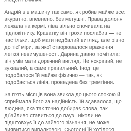
Андрій вів машину так само, як робив майже все:
акуратно, впевнено, без метушні. Права долоня
лежала на кермі, ліва вільно спочивала на
підлокітнику. Краватку він трохи послабив — не
настільки, щоб мати недбалий вигляд, але рівно
до тієї міри, за якої створювалося враження
легкої невимушеності. Дарина давно помітила:
він умів мати доречний вигляд. Не яскравий, не
зухвалий, а саме правильний. Іноді це
подобалося їй майже фізично — так, як
подобається лінія, проведена без тремтіння.
За п’ять місяців вона звикла до цього спокою й
сприймала його за надійність. Їй здавалося, що
людина, яка так точно добирає слова, так
дбайливо ставиться до пауз і ніколи не
підштовхує її до зайвого зізнання, не може
виявитися випадковою. Сьогодні їй хотілося