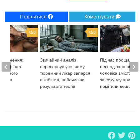
Поділитися
Коментувати
0
0
повернення:
Звичайний аналіз
Під час прощання 
аний фінал
перевернув усе: чому
несподівано облил
вичайного
тюремний лікар заперся
чоловіка вмістом ві
ення в
в кабінеті, побачивши
за секунду присутн
рі
результати тестів
помітили дещо див