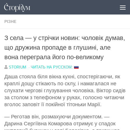
Перейти до вмісту
РІЗНЕ
З села — у стрічки новин: чоловік думав,
що дружина пропаде в глушині, але
вона переграла його по-великому
STORIUM
·
ЧИТАТЬ НА РУССКОМ:
Даша стояла біля вікна кухні, спостерігаючи, як
краплі дощу стікають по склу, і намагалася не
слухати чергові глузування чоловіка. Віктор сидів
за столом з телефоном у руках, голосно читаючи
вголос заповіт її покійної тітоньки Марії.
— Реготав він, розмахуючи документом. —
Дарина Сергіївна Комарова отримує у спадок