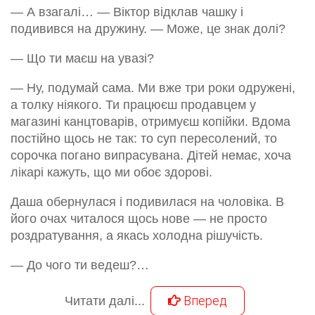
— А взагалі… — Віктор відклав чашку і
подивився на дружину. — Може, це знак долі?
— Що ти маєш на увазі?
— Ну, подумай сама. Ми вже три роки одружені,
а толку ніякого. Ти працюєш продавцем у
магазині канцтоварів, отримуєш копійки. Вдома
постійно щось не так: то суп пересолений, то
сорочка погано випрасувана. Дітей немає, хоча
лікарі кажуть, що ми обоє здорові.
Даша обернулася і подивилася на чоловіка. В
його очах читалося щось нове — не просто
роздратування, а якась холодна рішучість.
— До чого ти ведеш?…
Вперед
Читати далі...