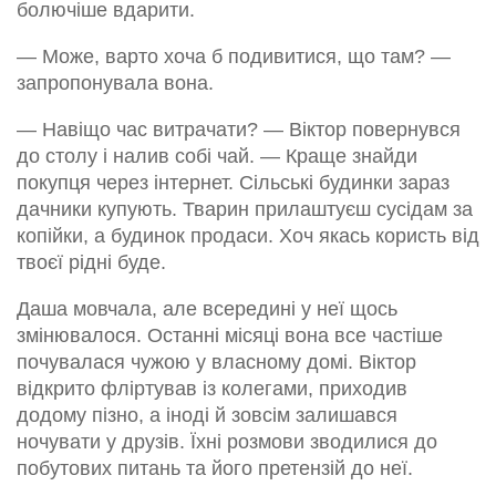
болючіше вдарити.
— Може, варто хоча б подивитися, що там? —
запропонувала вона.
— Навіщо час витрачати? — Віктор повернувся
до столу і налив собі чай. — Краще знайди
покупця через інтернет. Сільські будинки зараз
дачники купують. Тварин прилаштуєш сусідам за
копійки, а будинок продаси. Хоч якась користь від
твоєї рідні буде.
Даша мовчала, але всередині у неї щось
змінювалося. Останні місяці вона все частіше
почувалася чужою у власному домі. Віктор
відкрито фліртував із колегами, приходив
додому пізно, а іноді й зовсім залишався
ночувати у друзів. Їхні розмови зводилися до
побутових питань та його претензій до неї.