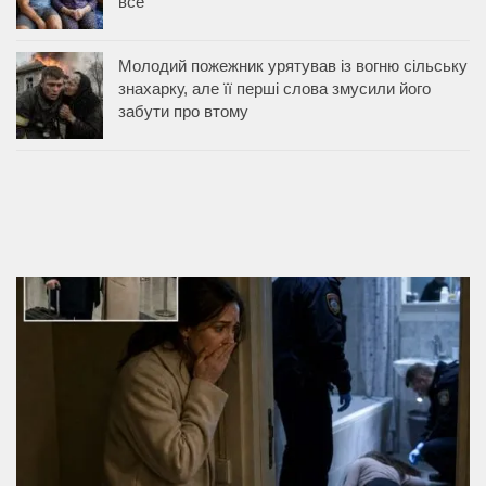
все
Молодий пожежник урятував із вогню сільську
знахарку, але її перші слова змусили його
забути про втому