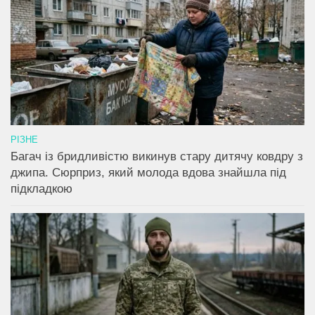
РІЗНЕ
Багач із бридливістю викинув стару дитячу ковдру з
джипа. Сюрприз, який молода вдова знайшла під
підкладкою