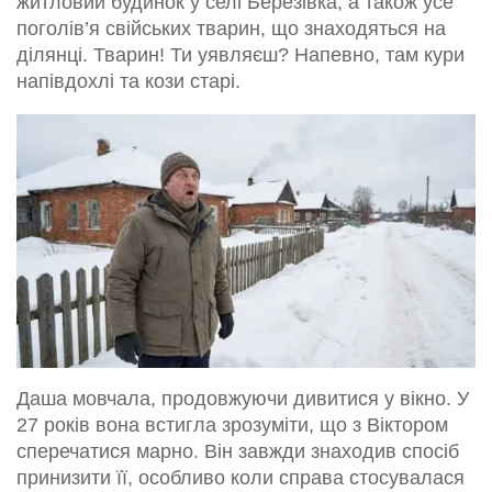
житловий будинок у селі Березівка, а також усе
поголів’я свійських тварин, що знаходяться на
ділянці. Тварин! Ти уявляєш? Напевно, там кури
напівдохлі та кози старі.
Даша мовчала, продовжуючи дивитися у вікно. У
27 років вона встигла зрозуміти, що з Віктором
сперечатися марно. Він завжди знаходив спосіб
принизити її, особливо коли справа стосувалася