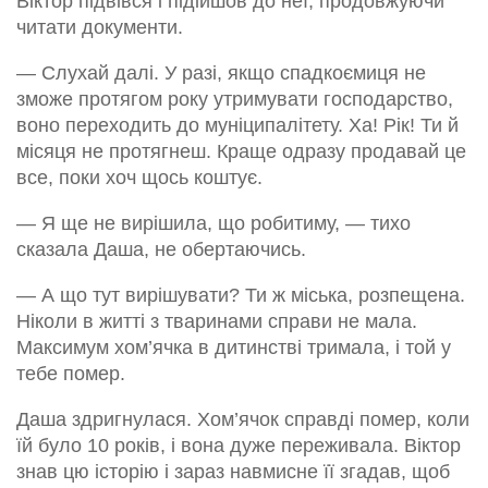
Віктор підвівся і підійшов до неї, продовжуючи
читати документи.
— Слухай далі. У разі, якщо спадкоємиця не
зможе протягом року утримувати господарство,
воно переходить до муніципалітету. Ха! Рік! Ти й
місяця не протягнеш. Краще одразу продавай це
все, поки хоч щось коштує.
— Я ще не вирішила, що робитиму, — тихо
сказала Даша, не обертаючись.
— А що тут вирішувати? Ти ж міська, розпещена.
Ніколи в житті з тваринами справи не мала.
Максимум хом’ячка в дитинстві тримала, і той у
тебе помер.
Даша здригнулася. Хом’ячок справді помер, коли
їй було 10 років, і вона дуже переживала. Віктор
знав цю історію і зараз навмисне її згадав, щоб