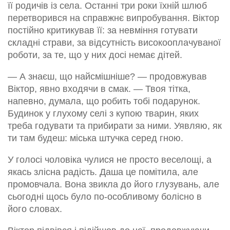
її родичів із села. Останні три роки їхній шлюб
перетворився на справжнє випробування. Віктор
постійно критикував її: за невміння готувати
складні страви, за відсутність високооплачуваної
роботи, за те, що у них досі немає дітей.
— А знаєш, що найсмішніше? — продовжував
Віктор, явно входячи в смак. — Твоя тітка,
напевно, думала, що робить тобі подарунок.
Будинок у глухому селі з купою тварин, яких
треба годувати та прибирати за ними. Уявляю, як
ти там будеш: міська штучка серед гною.
У голосі чоловіка чулися не просто веселощі, а
якась злісна радість. Даша це помітила, але
промовчала. Вона звикла до його глузувань, але
сьогодні щось було по-особливому болісно в
його словах.