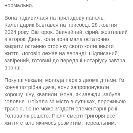
нормально.
Вона подивилася на приладову панель.
Календарик бовтався на присосці. 28 жовтня
2024 року. Вівторок. Звичайний, сірий, жовтневий
вівторок. День, коли вона мала остаточно
закрити останню сторінку свого колишнього
життя. Договір лежав на веранді. Підписаний,
завірений, готовий до передачі нотаріусу завтра
вранці.
Покупці чекали, молода пара з двома дітьми, їм
конче потрібна дача, вони запропонували
хорошу ціну, квапили. Вона, як завжди, забула
головне. Поїхала за місто в сутінках, порожньою
трасою, бо не може згадати елементарні речі.
Голова як решето. Після смерті Григорія все
життя стало якимось розмитим, нереальним.