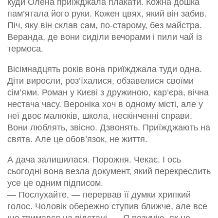
куди Олена приїжджала плакати. Кожна дошка
пам’ятала його руки. Кожен цвях, який він забив.
Піч, яку він склав сам, по-старому, без майстра.
Веранда, де вони сиділи вечорами і пили чай із
термоса.
Вісімнадцять років вона приїжджала туди одна.
Діти виросли, роз’їхалися, обзавелися своїми
сім’ями. Роман у Києві з дружиною, кар’єра, вічна
нестача часу. Вероніка хоч в одному місті, але у
неї двоє малюків, школа, нескінченні справи.
Вони люблять, звісно. Дзвонять. Приїжджають на
свята. Але це обов’язок, не життя.
А дача залишилася. Порожня. Чекає. І ось
сьогодні вона везла документ, який перекреслить
усе це одним підписом.
— Послухайте, — перервав її думки хрипкий
голос. Чоловік обережно ступив ближче, але все