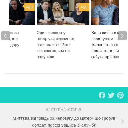
0
0
ід кришкою
Один конверт у
Вона вирішила
гроба, що
нотаріуса відкрив те,
влаштувати собі
 всіх дару
чого чоловік і його
маленьке свято, од
коханка зовсім не
поява гостя змусила
очікували
забути про все
НАСТУПНА ІСТОРІЯ
Миттєва відповідь за неповагу до матері: що зробив
солдат, повернувшись зі служби