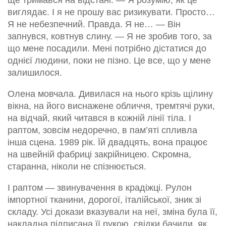
ще тримався на відстані. — Я розумію, як це
виглядає. І я не прошу вас ризикувати. Просто…
Я не небезпечний. Правда. Я не… — Він
запнувся, ковтнув слину. — Я не зробив того, за
що мене посадили. Мені потрібно дістатися до
однієї людини, поки не пізно. Це все, що у мене
залишилося.
Олена мовчала. Дивилася на нього крізь щілину
вікна, на його виснажене обличчя, тремтячі руки,
на відчай, який читався в кожній лінії тіла. І
раптом, зовсім недоречно, в пам’яті спливла
інша сцена. 1989 рік. Їй двадцять, вона працює
на швейній фабриці закрійницею. Скромна,
старанна, ніколи не спізнюється.
І раптом — звинувачення в крадіжці. Рулон
імпортної тканини, дорогої, італійської, зник зі
складу. Усі докази вказували на неї, зміна була її,
накладна підписана її рукою, свідки бачили, як