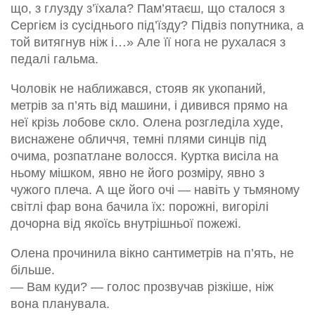
що, з глузду з’їхала? Пам’ятаєш, що сталося з
Сергієм із сусіднього під’їзду? Підвіз попутника, а
той витягнув ніж і…» Але її нога не рухалася з
педалі гальма.
Чоловік не наближався, стояв як укопаний,
метрів за п’ять від машини, і дивився прямо на
неї крізь лобове скло. Олена розгледіла худе,
виснажене обличчя, темні плями синців під
очима, розпатлане волосся. Куртка висіла на
ньому мішком, явно не його розміру, явно з
чужого плеча. А ще його очі — навіть у тьмяному
світлі фар вона бачила їх: порожні, вигорілі
дочорна від якоїсь внутрішньої пожежі.
Олена прочинила вікно сантиметрів на п’ять, не
більше.
— Вам куди? — голос прозвучав різкіше, ніж
вона планувала.