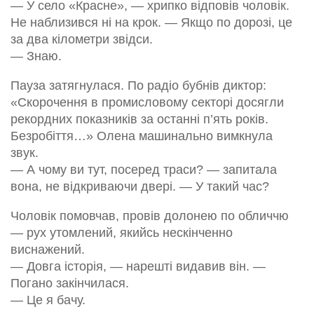
— У село «Красне», — хрипко відповів чоловік.
Не наблизився ні на крок. — Якщо по дорозі, це
за два кілометри звідси.
— Знаю.
Пауза затягнулася. По радіо бубнів диктор:
«Скорочення в промисловому секторі досягли
рекордних показників за останні п’ять років.
Безробіття…» Олена машинально вимкнула
звук.
— А чому ви тут, посеред траси? — запитала
вона, не відкриваючи двері. — У такий час?
Чоловік помовчав, провів долонею по обличчю
— рух утомлений, якийсь нескінченно
виснажений.
— Довга історія, — нарешті видавив він. —
Погано закінчилася.
— Це я бачу.