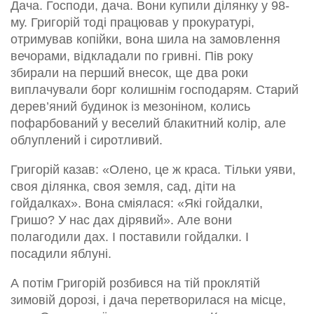
Дача. Господи, дача. Вони купили ділянку у 98-
му. Григорій тоді працював у прокуратурі,
отримував копійки, вона шила на замовлення
вечорами, відкладали по гривні. Пів року
збирали на перший внесок, ще два роки
виплачували борг колишнім господарям. Старий
дерев’яний будинок із мезоніном, колись
пофарбований у веселий блакитний колір, але
облуплений і сиротливий.
Григорій казав: «Олено, це ж краса. Тільки уяви,
своя ділянка, своя земля, сад, діти на
гойдалках». Вона сміялася: «Які гойдалки,
Гришо? У нас дах дірявий». Але вони
полагодили дах. І поставили гойдалки. І
посадили яблуні.
А потім Григорій розбився на тій проклятій
зимовій дорозі, і дача перетворилася на місце,