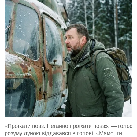
«Проїхати повз. Негайно проїхати повз», — голос
розуму луною віддавався в голові. «Мамо, ти