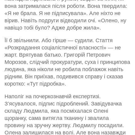
вона затрималася після роботи. Вона твердила:
«Я не брала. Я не підписувала». Але ніхто не
вірив. Навіть подруги відводили очі. «Олено, ну
навіщо тобі було? Адже добре жила».
Її б звільнили. Або гірше — судили. Стаття
«Розкрадання соціалістичної власності» — не
жарт. Врятував батько. Григорій Петрович
Морозов, слідчий прокуратури, суха і принципова
людина, яка ніколи не робила поблажок навіть
рідним. Він приїхав, подивився справу і сказав
коротко: «Тут підробка».
Наполіг на почеркознавчій експертизі.
З’ясувалося, підпис підроблений. Завідувачка
складу Людмила, яка посміхалася Олені
щоранку, сама витягла тканину і звалила
провину на зручну жертву. Людмилу посадили.
Олена залишилася на волі. Але вона назавжди