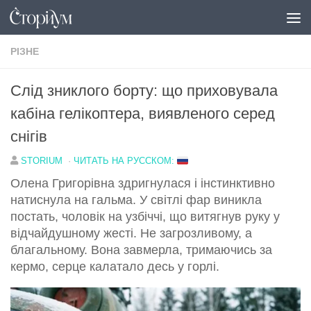
Перейти до вмісту
РІЗНЕ
Слід зниклого борту: що приховувала
кабіна гелікоптера, виявленого серед
снігів
STORIUM
·
ЧИТАТЬ НА РУССКОМ:
Олена Григорівна здригнулася і інстинктивно
натиснула на гальма. У світлі фар виникла
постать, чоловік на узбіччі, що витягнув руку у
відчайдушному жесті. Не загрозливому, а
благальному. Вона завмерла, тримаючись за
кермо, серце калатало десь у горлі.