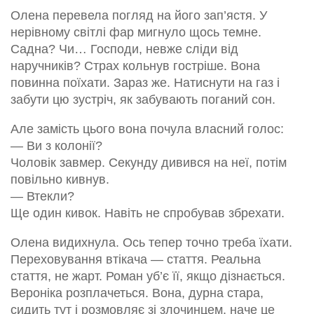
Олена перевела погляд на його зап’ястя. У
нерівному світлі фар мигнуло щось темне.
Садна? Чи… Господи, невже сліди від
наручників? Страх кольнув гостріше. Вона
повинна поїхати. Зараз же. Натиснути на газ і
забути цю зустріч, як забувають поганий сон.
Але замість цього вона почула власний голос:
— Ви з колонії?
Чоловік завмер. Секунду дивився на неї, потім
повільно кивнув.
— Втекли?
Ще один кивок. Навіть не спробував збрехати.
Олена видихнула. Ось тепер точно треба їхати.
Переховування втікача — стаття. Реальна
стаття, не жарт. Роман уб’є її, якщо дізнається.
Вероніка розплачеться. Вона, дурна стара,
сидить тут і розмовляє зі злочинцем, наче це