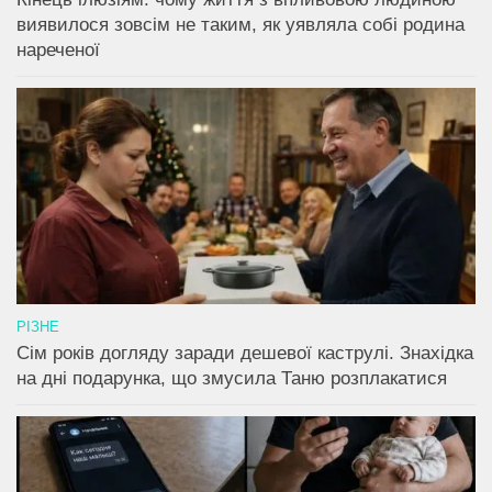
виявилося зовсім не таким, як уявляла собі родина
нареченої
РІЗНЕ
Сім років догляду заради дешевої каструлі. Знахідка
на дні подарунка, що змусила Таню розплакатися