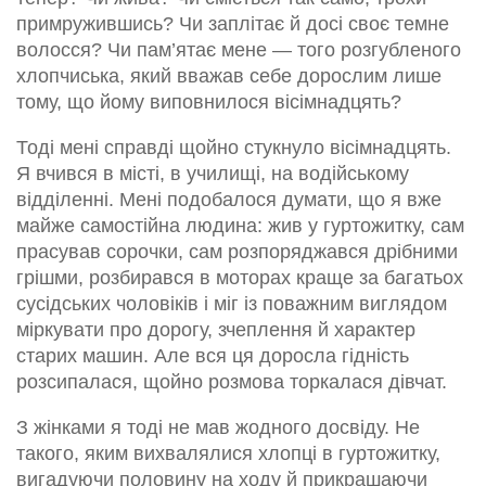
примружившись? Чи заплітає й досі своє темне
волосся? Чи пам’ятає мене — того розгубленого
хлопчиська, який вважав себе дорослим лише
тому, що йому виповнилося вісімнадцять?
Тоді мені справді щойно стукнуло вісімнадцять.
Я вчився в місті, в училищі, на водійському
відділенні. Мені подобалося думати, що я вже
майже самостійна людина: жив у гуртожитку, сам
прасував сорочки, сам розпоряджався дрібними
грішми, розбирався в моторах краще за багатьох
сусідських чоловіків і міг із поважним виглядом
міркувати про дорогу, зчеплення й характер
старих машин. Але вся ця доросла гідність
розсипалася, щойно розмова торкалася дівчат.
З жінками я тоді не мав жодного досвіду. Не
такого, яким вихвалялися хлопці в гуртожитку,
вигадуючи половину на ходу й прикрашаючи