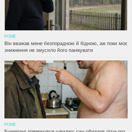
РІЗНЕ
Він вважав мене безпорадною й бідною, аж поки моє
зникнення не змусило його панікувати
РІЗНЕ
Бумеранг повернувся швидко: син образив літнього