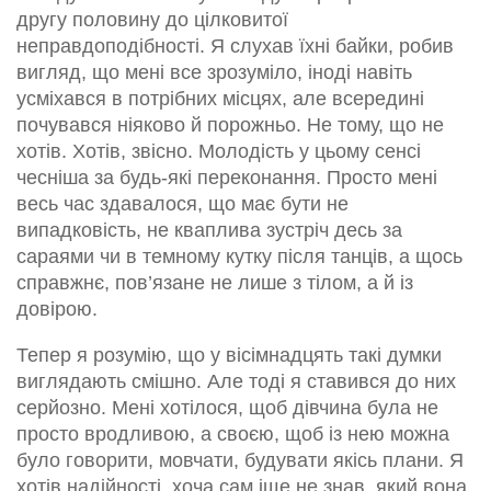
другу половину до цілковитої
неправдоподібності. Я слухав їхні байки, робив
вигляд, що мені все зрозуміло, іноді навіть
усміхався в потрібних місцях, але всередині
почувався ніяково й порожньо. Не тому, що не
хотів. Хотів, звісно. Молодість у цьому сенсі
чесніша за будь-які переконання. Просто мені
весь час здавалося, що має бути не
випадковість, не кваплива зустріч десь за
сараями чи в темному кутку після танців, а щось
справжнє, пов’язане не лише з тілом, а й із
довірою.
Тепер я розумію, що у вісімнадцять такі думки
виглядають смішно. Але тоді я ставився до них
серйозно. Мені хотілося, щоб дівчина була не
просто вродливою, а своєю, щоб із нею можна
було говорити, мовчати, будувати якісь плани. Я
хотів надійності, хоча сам іще не знав, який вона