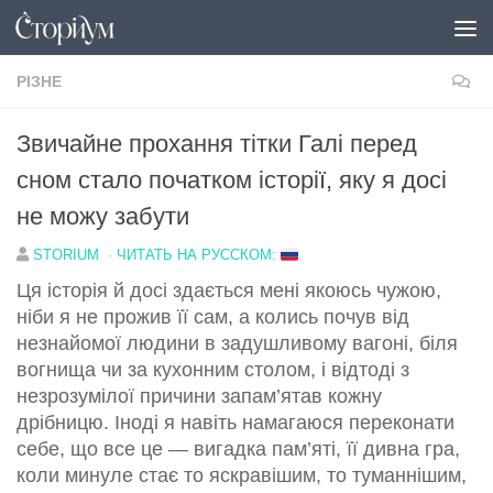
Перейти до вмісту
РІЗНЕ
Звичайне прохання тітки Галі перед
сном стало початком історії, яку я досі
не можу забути
STORIUM
·
ЧИТАТЬ НА РУССКОМ:
Ця історія й досі здається мені якоюсь чужою,
ніби я не прожив її сам, а колись почув від
незнайомої людини в задушливому вагоні, біля
вогнища чи за кухонним столом, і відтоді з
незрозумілої причини запам’ятав кожну
дрібницю. Іноді я навіть намагаюся переконати
себе, що все це — вигадка пам’яті, її дивна гра,
коли минуле стає то яскравішим, то туманнішим,