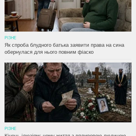
РІЗНЕ
Як спроба блудного батька заявити права на сина
обернулася для нього повним фіаско
РІЗНЕ
Кінець ілюзіям: чому життя з впливовою людиною