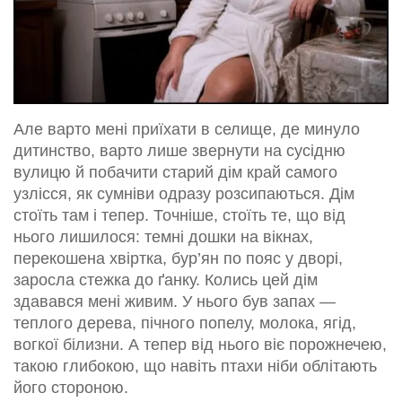
Але варто мені приїхати в селище, де минуло
дитинство, варто лише звернути на сусідню
вулицю й побачити старий дім край самого
узлісся, як сумніви одразу розсипаються. Дім
стоїть там і тепер. Точніше, стоїть те, що від
нього лишилося: темні дошки на вікнах,
перекошена хвіртка, бур’ян по пояс у дворі,
заросла стежка до ґанку. Колись цей дім
здавався мені живим. У нього був запах —
теплого дерева, пічного попелу, молока, ягід,
вогкої білизни. А тепер від нього віє порожнечею,
такою глибокою, що навіть птахи ніби облітають
його стороною.