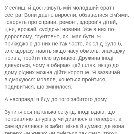
У селищі й досі живуть мій молодший брат і
сестра. Вони давно виросли, обзавелися сім’ями,
говорять про справи, ремонт, здоров’я дітей,
ціни, врожай, сусідські новини. Усе в них по-
дорослому, ґрунтовно, як і має бути. Я
приїжджаю до них не так часто, як слід було б,
але щоразу, навіть якщо часу обмаль, знаходжу
привід пройти тією вулицею. Дружина іноді
дивується, чому я обираю цей шлях, якщо до
дому рідних можна дійти коротше. Я зазвичай
відмахуюся: мовляв, хочеться пройтися,
подивитися, що змінилося.
А насправді я йду до того забитого дому.
Зупиняюся на кілька секунд, іноді вдаю, що
поправляю шнурівку чи дивлюся в телефон, а
сам вдивляюся в забиті вікна й думаю: де вона
тепер? Чи жива? Чи сміється так само, трохи