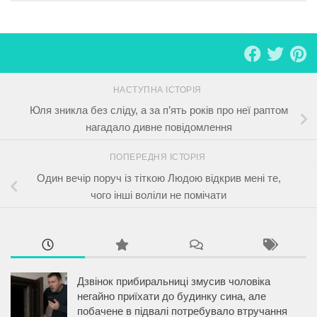
НАСТУПНА ІСТОРІЯ
Юля зникла без сліду, а за п’ять років про неї раптом
нагадало дивне повідомлення
ПОПЕРЕДНЯ ІСТОРІЯ
Один вечір поруч із тіткою Людою відкрив мені те,
чого інші воліли не помічати
Дзвінок прибиральниці змусив чоловіка
негайно приїхати до будинку сина, але
побачене в підвалі потребувало втручання