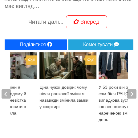
має вигляд…
Вперед
Читати далі...
Поділитися
Коментувати
0
0
гої зміни я
Ціна чужої довіри: чому
У 53 роки він зали
ася додому й
після ранкової зміни я
сам біля РАЦСу, а
, що невістка
назавжди змінила замки
випадкова зустріч з
встановити в
у квартирі
іншою покинутою
 правила
нареченою змінила
день