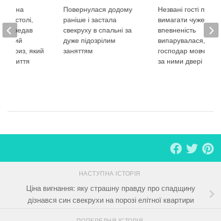
ежав на
Повернулася додому
Незвані гості прий
ому столі,
раніше і застала
вимагати чуже. Їхн
рг передав
свекруху в спальні за
впевненість
таємний
дуже підозрілим
випарувалася, кол
Сюрприз, який
заняттям
господар мовчки з
ому життя
за ними двері
НАСТУПНА ІСТОРІЯ
Ціна вигнання: яку страшну правду про спадщину
дізнався син свекрухи на порозі елітної квартири
ПОПЕРЕДНЯ ІСТОРІЯ