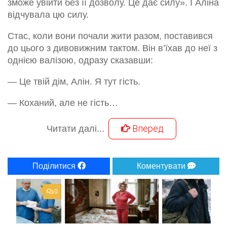
зможе увійти без її дозволу. Це дає силу». І Аліна
відчувала цю силу.
Стас, коли вони почали жити разом, поставився
до цього з дивовижним тактом. Він в’їхав до неї з
однією валізою, одразу сказавши:
— Це твій дім, Алін. Я тут гість.
— Коханий, але не гість…
Вперед
Читати далі...
Поділитися
Коментувати
0