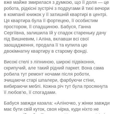
вже майже змирилася з думкою, що її доля — це
робота, рідкісні зустрічі з подругами й тихі вечори
в компанії книжок у її затишній квартирі в центрі.
Ця квартира була її фортецею, її особистим
простором, її спадщиною. Бабуся, Ганна
Сергіївна, залишила їй у спадок стареньку дачу
під Вишневим, і Аліна, вклавши всі свої
заощадження, продала її та купила цю
двокімнатну квартиру в старому фонді.
Високі стелі з ліпниною, широкі підвіконня,
скрипучий, але такий рідний паркет. Вона сама
робила тут ремонт ночами після роботи,
зчищаючи старі шпалери, фарбуючи стіни,
вибираючи меблі. Кожна річ тут була просякнута
її любов’ю, її спогадами.
Бабуся завжди казала: «Аліночко, у жінки завжди
має бути свій куток, своя нірка, куди ніхто не