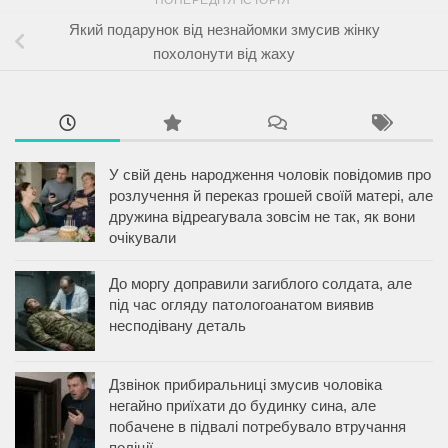
Який подарунок від незнайомки змусив жінку
похолонути від жаху
У свій день народження чоловік повідомив про
розлучення й переказ грошей своїй матері, але
дружина відреагувала зовсім не так, як вони
очікували
До моргу доправили загиблого солдата, але
під час огляду патологоанатом виявив
несподівану деталь
Дзвінок прибиральниці змусив чоловіка
негайно приїхати до будинку сина, але
побачене в підвалі потребувало втручання
поліції.