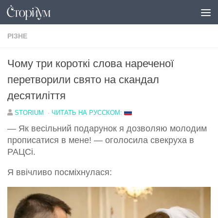
Перейти до вмісту
РІЗНЕ
Чому три короткі слова нареченої
перетворили свято на скандал
десятиліття
STORIUM
·
ЧИТАТЬ НА РУССКОМ:
— Як весільний подарунок я дозволяю молодим
прописатися в мене! — оголосила свекруха в
РАЦСі.
Я ввічливо посміхнулася: