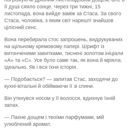
її душі сяяло сонце. Через три тижні, 15
листопада, вона вийде заміж за Стаса. За свого
Стаса, чоловіка, з яким світ нарешті знайшов
цілісний сенс.
Вона перебирала стос запрошень, видрукуваних
на щільному кремовому папері. Шрифт із
витонченими завитками, тиснені золотом ініціали
«А» та «С». Усе було саме так, як вона й мріяла.
Ідеально. Як і вся їхня історія.
— Подобається? — запитав Стас, заходячи до
кухні-вітальні й обіймаючи її зі спини.
Він уткнувся носом у її волосся, вдихнув їхній
запах.
— Пахне дощем і твоїми парфумами, мій
улюблений аромат.