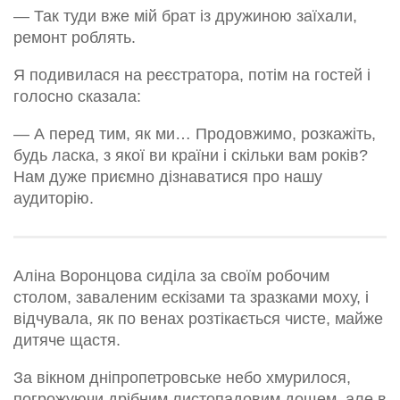
— Так туди вже мій брат із дружиною заїхали,
ремонт роблять.
Я подивилася на реєстратора, потім на гостей і
голосно сказала:
— А перед тим, як ми… Продовжимо, розкажіть,
будь ласка, з якої ви країни і скільки вам років?
Нам дуже приємно дізнаватися про нашу
аудиторію.
Аліна Воронцова сиділа за своїм робочим
столом, заваленим ескізами та зразками моху, і
відчувала, як по венах розтікається чисте, майже
дитяче щастя.
За вікном дніпропетровське небо хмурилося,
погрожуючи дрібним листопадовим дощем, але в