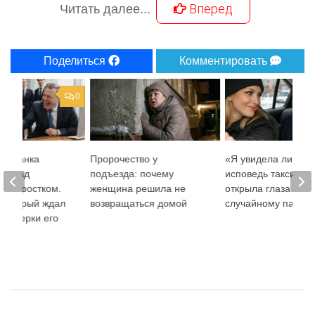
Вперед
Читать далее...
Поделиться
Комментировать
0
ры банка
Пророчество у
«Я увидела лишне
сь над
подъезда: почему
исповедь таксистки
 подростком.
женщина решила не
открыла глаза ее
 который ждал
возвращаться домой
случайному пасса
проверки его