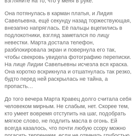
взгляните на то, что у меня в руке.
Она потянулась в карман платья, и Лидия
Савельевна, ещё секунду назад торжествующая,
внезапно напряглась. Её пальцы вцепились в
подлокотники, взгляд заметался по лицу
невестки. Марта достала телефон,
разблокировала экран и повернула его так,
чтобы свекровь увидела фотографию переписки.
На лице Лидии Савельевны исчезла вся краска.
Она коротко вскрикнула и отшатнулась так резко,
будто перед ней раскрылась не тайна, а
пропасть…
До того вечера Марта Кравец долго считала себя
человеком мирным. Не слабым, нет. Скорее тем,
кто умеет вовремя отступить на шаг, подобрать
мягкое слово, не подлить масла в огонь. Ей
всегда казалось, что почти любую ссору можно
погасить терпением, если не отвечать грубостью