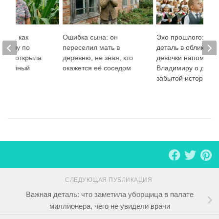
 том, как
Ошибка сына: он
Эхо прошлого: как
а дачу по
переселил мать в
деталь в облике чу
мужа открыла
деревню, не зная, кто
девочки напомнил
 семейный
окажется её соседом
Владимиру о давн
забытой истории
СЛЕДУЮЩАЯ ПУБЛИКАЦИЯ
Важная деталь: что заметила уборщица в палате
миллионера, чего не увидели врачи