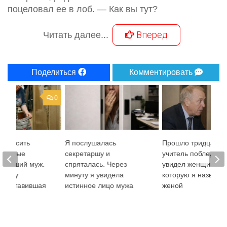
поцеловал ее в лоб. — Как вы тут?
Вперед
Читать далее...
Поделиться
Комментировать
0
ыбросить
Я послушалась
Прошло тридцать л
 которые
секретаршу и
учитель побледнел
 бывший муж.
спряталась. Через
увидел женщину,
а полу
минуту я увидела
которую я назвал 
, заставившая
истинное лицо мужа
женой
днеть