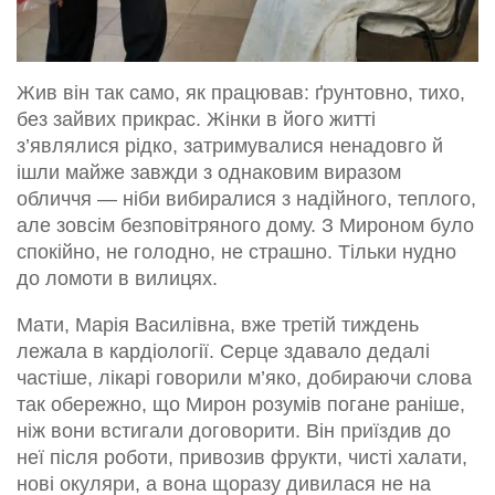
Жив він так само, як працював: ґрунтовно, тихо,
без зайвих прикрас. Жінки в його житті
з’являлися рідко, затримувалися ненадовго й
ішли майже завжди з однаковим виразом
обличчя — ніби вибиралися з надійного, теплого,
але зовсім безповітряного дому. З Мироном було
спокійно, не голодно, не страшно. Тільки нудно
до ломоти в вилицях.
Мати, Марія Василівна, вже третій тиждень
лежала в кардіології. Серце здавало дедалі
частіше, лікарі говорили м’яко, добираючи слова
так обережно, що Мирон розумів погане раніше,
ніж вони встигали договорити. Він приїздив до
неї після роботи, привозив фрукти, чисті халати,
нові окуляри, а вона щоразу дивилася не на