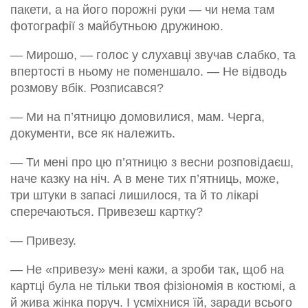
пакети, а на його порожні руки — чи нема там
фотографії з майбутньою дружиною.
— Мирошо, — голос у слухавці звучав слабко, та
впертості в ньому не поменшало. — Не відводь
розмову вбік. Розписався?
— Ми на п’ятницю домовилися, мам. Черга,
документи, все як належить.
— Ти мені про цю п’ятницю з весни розповідаєш,
наче казку на ніч. А в мене тих п’ятниць, може,
три штуки в запасі лишилося, та й то лікарі
сперечаються. Привезеш картку?
— Привезу.
— Не «привезу» мені кажи, а зроби так, щоб на
картці була не тільки твоя фізіономія в костюмі, а
й жива жінка поруч. І усміхнися їй, заради всього