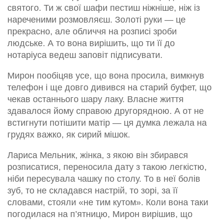
святого. Ти ж свої шафи пестиш ніжніше, ніж із
нареченими розмовляєш. Золоті руки — це
прекрасно, але обличчя на розписі зроби
людське. А то вона вирішить, що ти її до
нотаріуса ведеш заповіт підписувати.
Мирон пообіцяв усе, що вона просила, вимкнув
телефон і ще довго дивився на старий буфет, що
чекав останнього шару лаку. Власне життя
здавалося йому справою другорядною. А от не
встигнути потішити матір — ця думка лежала на
грудях важко, як сирий мішок.
Лариса Мельник, жінка, з якою він збирався
розписатися, переносила дату з такою легкістю,
ніби пересувала чашку по столу. То в неї болів
зуб, то не складався настрій, то зорі, за її
словами, стояли «не тим кутом». Коли вона таки
погодилася на п’ятницю, Мирон вирішив, що