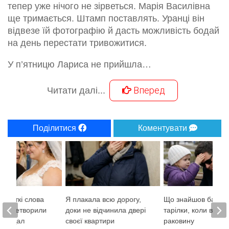
тепер уже нічого не зірветься. Марія Василівна
ще тримається. Штамп поставлять. Уранці він
відвезе їй фотографію й дасть можливість бодай
на день перестати тривожитися.
У п’ятницю Лариса не прийшла…
Вперед
Читати далі...
Поділитися
Коментувати
короткі слова
Я плакала всю дорогу,
Що знайшов багач 
ї перетворили
доки не відчинила двері
тарілки, коли вилив
скандал
своєї квартири
раковину