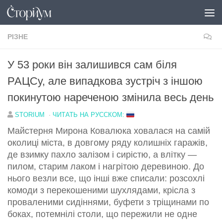
Перейти до вмісту
РІЗНЕ
У 53 роки він залишився сам біля
РАЦСу, але випадкова зустріч з іншою
покинутою нареченою змінила весь день
STORIUM
·
ЧИТАТЬ НА РУССКОМ:
Майстерня Мирона Ковалюка ховалася на самій
околиці міста, в довгому ряду колишніх гаражів,
де взимку пахло залізом і сирістю, а влітку —
пилом, старим лаком і нагрітою деревиною. До
нього везли все, що інші вже списали: розсохлі
комоди з перекошеними шухлядами, крісла з
проваленими сидіннями, буфети з тріщинами по
боках, потемнілі столи, що пережили не одне