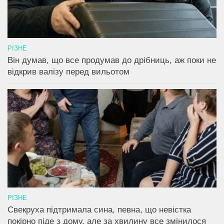
РІЗНЕ
Він думав, що все продумав до дрібниць, аж поки не
відкрив валізу перед вильотом
РІЗНЕ
Свекруха підтримала сина, певна, що невістка
покірно піде з дому, але за хвилину все змінилося