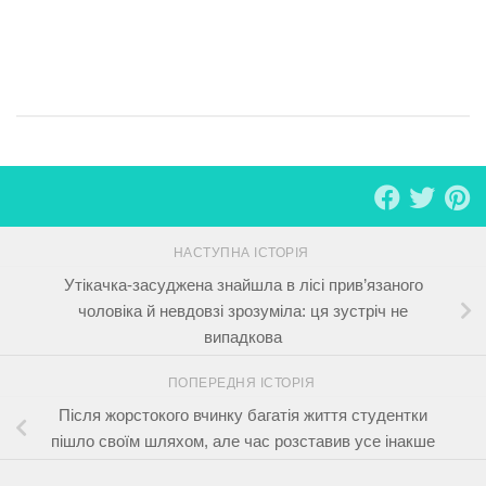
тя
НАСТУПНА ІСТОРІЯ
Утікачка-засуджена знайшла в лісі прив’язаного
чоловіка й невдовзі зрозуміла: ця зустріч не
випадкова
ПОПЕРЕДНЯ ІСТОРІЯ
Після жорстокого вчинку багатія життя студентки
пішло своїм шляхом, але час розставив усе інакше