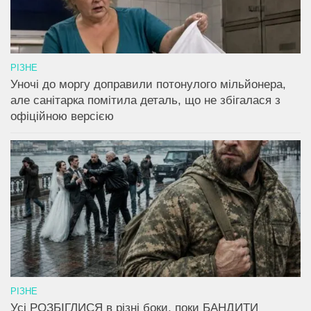
РІЗНЕ
Уночі до моргу доправили потонулого мільйонера,
але санітарка помітила деталь, що не збігалася з
офіційною версією
РІЗНЕ
Усі РОЗБІГЛИСЯ в різні боки, поки БАНДИТИ