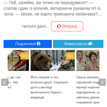
— Гей, хазяйко, ви точно не передумали? —
спитав один із копачів, витираючи рукавом піт із
чола. — Може, не варто тривожити небіжчика?…
Вперед
Читати далі...
Поділитися
Коментувати
0
0
огилі, де «не
Його кинули в лісі
Сваха висміяла
птахи», їжа
колишні друзі. Сюрприз
скромний подарун
а лічені
долі у вигляді
матері нареченої, 
величезного бурого
підозрюючи, що за
ведмедя
хвилину дізнається
справжню цінність.