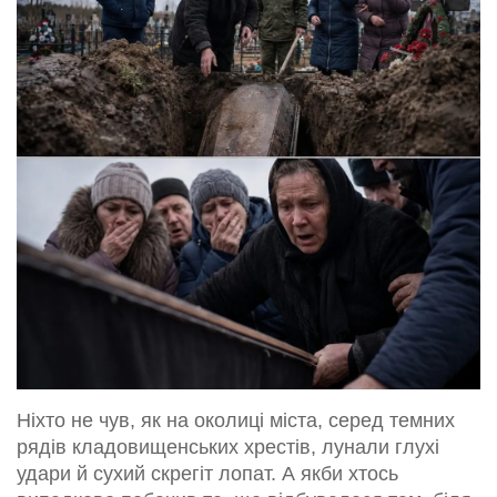
Ніхто не чув, як на околиці міста, серед темних
рядів кладовищенських хрестів, лунали глухі
удари й сухий скрегіт лопат. А якби хтось