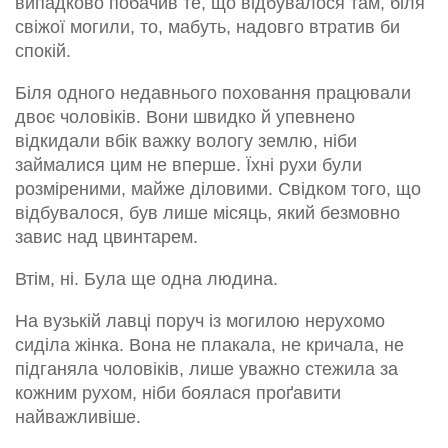
випадково побачив те, що відбувалося там, біля
свіжої могили, то, мабуть, надовго втратив би
спокій.
Біля одного недавнього поховання працювали
двоє чоловіків. Вони швидко й упевнено
відкидали вбік важку вологу землю, ніби
займалися цим не вперше. Їхні рухи були
розміреними, майже діловими. Свідком того, що
відбувалося, був лише місяць, який безмовно
завис над цвинтарем.
Втім, ні. Була ще одна людина.
На вузькій лавці поруч із могилою нерухомо
сиділа жінка. Вона не плакала, не кричала, не
підганяла чоловіків, лише уважно стежила за
кожним рухом, ніби боялася проґавити
найважливіше.