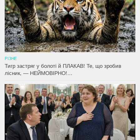
РІЗНЕ
Тигр застряг у болоті й ПЛАКАВ! Те, що зробив
лісник, — НЕЙМОВІРНО!…