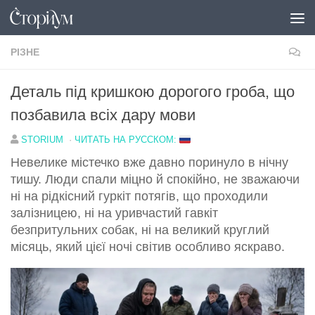
Перейти до вмісту
РІЗНЕ
Деталь під кришкою дорогого гроба, що
позбавила всіх дару мови
STORIUM
·
ЧИТАТЬ НА РУССКОМ:
Невелике містечко вже давно поринуло в нічну
тишу. Люди спали міцно й спокійно, не зважаючи
ні на рідкісний гуркіт потягів, що проходили
залізницею, ні на уривчастий гавкіт
безпритульних собак, ні на великий круглий
місяць, який цієї ночі світив особливо яскраво.