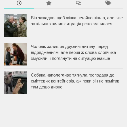
Він зажадав, щоб жінка негайно пішла, але вже
за кілька хвилин ситуація різко змінилася
Чоловік залишив дружині дитину перед
відрядженням, але перші ж слова хлопчика
змусили її поглянути на ситуацію інакше
Собака наполегливо тягнула господаря до
сміттєвих контейнерів, аж поки він не помітив
там дещо дивне