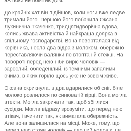
аж поки не помітив дим.
До крайніх хат він підійшов, коли ноги вже ледве
тримали його. Першою його побачила Оксана
Лукинична Ткаченко, тридцятидворічна вдова,
колись жвава активістка й найкраща доярка в
спільному господарстві. Вона поверталася від
корівника, несла два відра з молоком, обережно
переставляючи валянки по втоптаній стежці. На
повороті перед нею ніби виріс чоловік —
зарослий, обледенілий, із темними запалими
очима, в яких горіло щось уже не зовсім живе.
Оксана скрикнула, відра вдарилися об сніг, біле
молоко розлилося по синюватій кірці. Вона могла
втекти. Могла закричати так, щоб збіглися
сусідки. Могла відразу зрозуміти, що перед нею
втікач, і вчинити так, як вимагала обережність.
Але вона залишилася на місці. Може, тому, що
перед нею стояв чоловік — перший чоловік ще