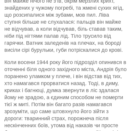
він майже нічого не з’їв, окрім мерзлих крихт,
знайдених у чужому погребі, та жмені сухих ягід,
що розсипалися між зубами, мов пил. Ліва
ступня більше не слухалася: пальців він майже
не відчував, а коли відчував, біль ставав таким,
ніби під нігтями палав лід. Тіло трусило від
гарячки. Ватник заледенів на плечах, на бороді
висіли сірі бурульки, губи потріскалися до крові.
Коли восени 1944 року його підрозділ опинився в
оточенні біля одного західного міста, Андрія було
поранено уламком у плече, і він відстав від тих,
хто намагався прорватися назад. Тоді, в диму,
криках і багнюці, думка звернути в ліс здалася
йому не зрадою, а єдиним способом не померти
тієї ж миті. Потім він багато разів намагався
зрозуміти, що саме штовхнуло його зійти з
дороги: тваринний страх, порожнеча після
нескінченних боїв, утома від наказів чи просте