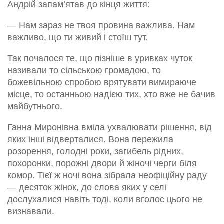
Андрій запам’ятав до кінця життя:
— Нам зараз не твоя провина важлива. Нам
важливо, що ти живий і стоїш тут.
Так почалося те, що пізніше в уривках чуток
називали то сільською громадою, то
божевільною спробою врятувати вимираюче
місце, то останньою надією тих, хто вже не бачив
майбутнього.
Ганна Миронівна вміла ухвалювати рішення, від
яких інші відверталися. Вона пережила
розорення, голодні роки, загибель рідних,
похоронки, порожні двори й жіночі черги біля
комор. Тієї ж ночі вона зібрала неофіційну раду
— десяток жінок, до слова яких у селі
дослухалися навіть тоді, коли вголос цього не
визнавали.