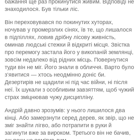
бажання ще раз прокинутися живим. Відповіді не
знаходилося. Був тільки ліс.
Він переховувався по покинутих хуторах,
ночував у промерзлих сінях, їв те, що лишалося
в підпіллях, ловив дрібну лісову живність,
оминав людські стежки й відкриті місця. Звістка
про перемогу застала його у викопаній землянці,
зовсім недалеко від рідних місць. Повернутися
туди він не міг. Його знали в обличчя. Варто було
з’явитися — хтось неодмінно доніс би.
Дезертирів не щадили ні під час війни, ні після
неї. Їх шукали з особливим завзяттям, щоб чужий
страх зміцнював чужу дисципліну.
Андрій давно зрозумів: у нього лишилося два
кінці. Або замерзнути серед дерев, як звір, що не
зміг знайти лігво, або потрапити в руки й
загинути вже за вироком. Третього він не бачив,