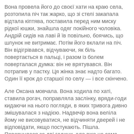
Вона провела його до своєї хати на краю села,
розтопила піч так жарко, що зі стелі закапала
відтала кіптява, поставила перед ним миску
рідкої юшки, знайшла одяг покійного чоловіка.
Андрій сидів на лаві й їв повільно, боячись, що
шлунок не витримає. Потім його вклали на піч.
Він відігрівався, відчуваючи, як біль
повертається в пальці, і разом із болем
поверталася думка: він не врятувався. Він
потрапив у пастку. Ця жінка знає надто багато.
Один її крок до старшої по селу — і все скінчено.
Але Оксана мовчала. Вона ходила по хаті,
ставила рогач, поправляла заслінку, вряди-годи
кидаючи на нього погляди, в яких тривога дивно
змішувалася з надією. Надвечір вона веліла
йому не висовуватися, не відчиняти дверей і не
відповідати, якщо постукають. Пішла.