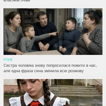
власним очам
РІЗНЕ
Сестра чоловіка знову попросилася пожити в нас,
але одна фраза сина змінила всю розмову