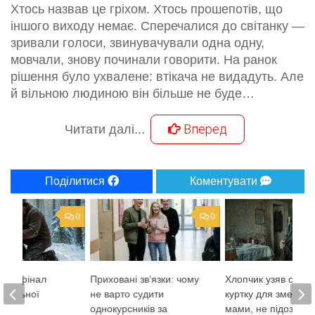
Хтось назвав це гріхом. Хтось прошепотів, що
іншого виходу немає. Сперечалися до світанку —
зривали голоси, звинувачували одна одну,
мовчали, знову починали говорити. На ранок
рішення було ухвалене: втікача не видадуть. Але
й вільною людиною він більше не буде…
Вперед
Читати далі...
Поділитися
Коментувати
0
0
аний фінал
Приховані зв’язки: чому
Хлопчик узяв стару
тувальної
не варто судити
куртку для змерзло
 Лісі
однокурсників за
мами, не підозрюю