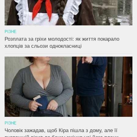
РІЗНЕ
Розплата за гріхи молодості: як життя покарало
хлопців за сльози однокласниці
РІЗНЕ
Чоловік зажадав, щоб Кіра пішла з дому, але її