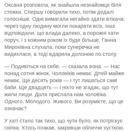
Оксана розповіла, як знайшла незнайомця біля
стежки. Спершу говорили тихо, потім дедалі
голосніше. Одні вимагали негайно здати втікача:
через одну людину могли покарати всіх. Інші
відповідали, що влада далеко, а порожні хати
поруч, і з кожним роком їх буде більше. Ганна
Миронівна слухала, поки суперечка не
видихлася, а тоді вдарила долонею по столу.
— Подивіться на себе, — сказала вона. — Нас
понад сотня жінок. Чоловіків немає. Дітей майже
немає. Ще десять років — і тут лишаться самі
баби. Ще двадцять — і ніхто не згадає, що тут
жили люди. Доля прислала нам чоловіка.
Одного. Молодого. Живого. Ви розумієте, що це
означає?
У хаті стало так тихо, що чути було, як потріскує
скіпка. Хтось плакав, закривши обличчя хусткою.