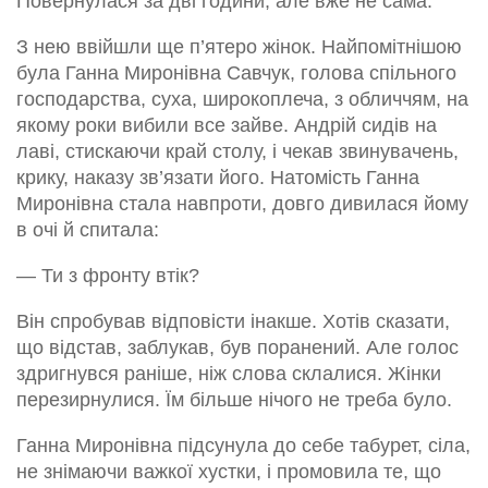
Повернулася за дві години, але вже не сама.
З нею ввійшли ще п’ятеро жінок. Найпомітнішою
була Ганна Миронівна Савчук, голова спільного
господарства, суха, широкоплеча, з обличчям, на
якому роки вибили все зайве. Андрій сидів на
лаві, стискаючи край столу, і чекав звинувачень,
крику, наказу зв’язати його. Натомість Ганна
Миронівна стала навпроти, довго дивилася йому
в очі й спитала:
— Ти з фронту втік?
Він спробував відповісти інакше. Хотів сказати,
що відстав, заблукав, був поранений. Але голос
здригнувся раніше, ніж слова склалися. Жінки
перезирнулися. Їм більше нічого не треба було.
Ганна Миронівна підсунула до себе табурет, сіла,
не знімаючи важкої хустки, і промовила те, що