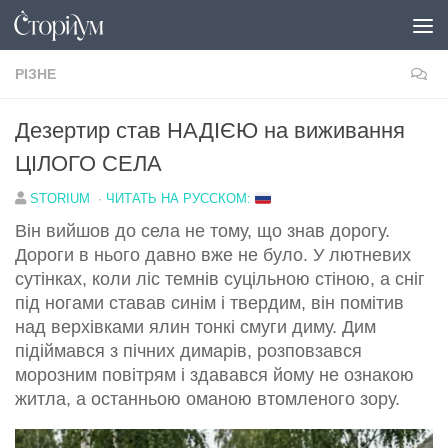
Перейти до вмісту
РІЗНЕ
Дезертир став НАДІЄЮ на виживання
ЦІЛОГО СЕЛА
STORIUM
·
ЧИТАТЬ НА РУССКОМ:
Він вийшов до села не тому, що знав дорогу.
Дороги в нього давно вже не було. У лютневих
сутінках, коли ліс темнів суцільною стіною, а сніг
під ногами ставав синім і твердим, він помітив
над верхівками ялин тонкі смуги диму. Дим
підіймався з пічних димарів, розповзався
морозним повітрям і здавався йому не ознакою
житла, а останньою оманою втомленого зору.