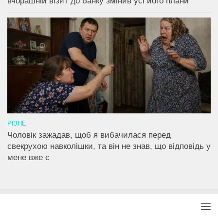
вчорашній візит до банку змінив усі його плани
РІЗНЕ
Чоловік зажадав, щоб я вибачилася перед
свекрухою навколішки, та він не знав, що відповідь у
мене вже є