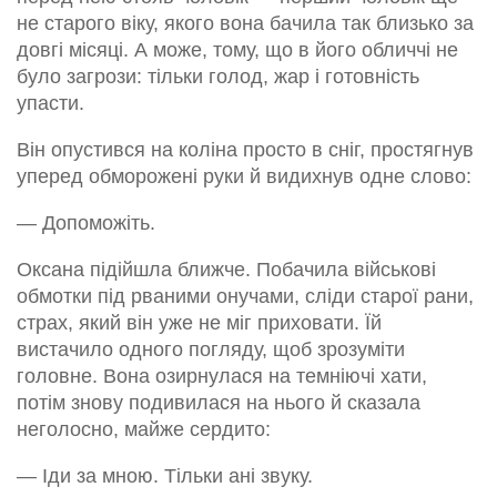
не старого віку, якого вона бачила так близько за
довгі місяці. А може, тому, що в його обличчі не
було загрози: тільки голод, жар і готовність
упасти.
Він опустився на коліна просто в сніг, простягнув
уперед обморожені руки й видихнув одне слово:
— Допоможіть.
Оксана підійшла ближче. Побачила військові
обмотки під рваними онучами, сліди старої рани,
страх, який він уже не міг приховати. Їй
вистачило одного погляду, щоб зрозуміти
головне. Вона озирнулася на темніючі хати,
потім знову подивилася на нього й сказала
неголосно, майже сердито:
— Іди за мною. Тільки ані звуку.