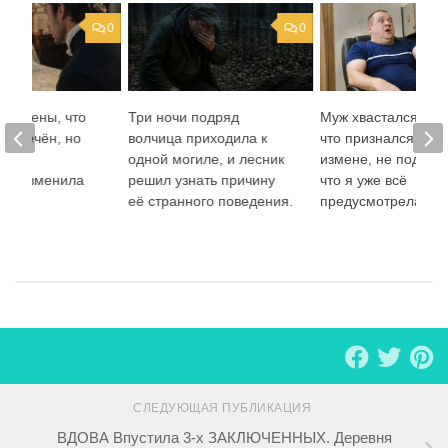
0
0
 уверены, что
Три ночи подряд
Муж хвастался мат
 обречён, но
волчица приходила к
что признался мне
ночь
одной могиле, и лесник
измене, не подозр
но изменила
решил узнать причину
что я уже всё
её странного поведения.
предусмотрела
СЛЕДУЮЩАЯ ПУБЛИКАЦИЯ
ВДОВА Впустила 3-х ЗАКЛЮЧЕННЫХ. Деревня