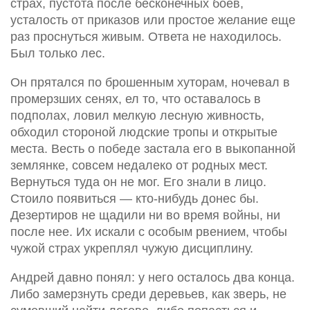
страх, пустота после бесконечных боев,
усталость от приказов или простое желание еще
раз проснуться живым. Ответа не находилось.
Был только лес.
Он прятался по брошенным хуторам, ночевал в
промерзших сенях, ел то, что оставалось в
подполах, ловил мелкую лесную живность,
обходил стороной людские тропы и открытые
места. Весть о победе застала его в выкопанной
землянке, совсем недалеко от родных мест.
Вернуться туда он не мог. Его знали в лицо.
Стоило появиться — кто-нибудь донес бы.
Дезертиров не щадили ни во время войны, ни
после нее. Их искали с особым рвением, чтобы
чужой страх укреплял чужую дисциплину.
Андрей давно понял: у него осталось два конца.
Либо замерзнуть среди деревьев, как зверь, не