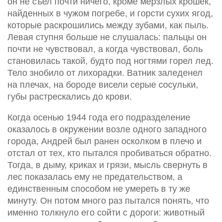
он не съел почти ничего, кроме мерзлых крошек,
найденных в чужом погребе, и горсти сухих ягод,
которые раскрошились между зубами, как пыль.
Левая ступня больше не слушалась: пальцы он
почти не чувствовал, а когда чувствовал, боль
становилась такой, будто под ногтями горел лед.
Тело знобило от лихорадки. Ватник заледенел
на плечах, на бороде висели серые сосульки,
губы растрескались до крови.
Когда осенью 1944 года его подразделение
оказалось в окружении возле одного западного
города, Андрей был ранен осколком в плечо и
отстал от тех, кто пытался пробиваться обратно.
Тогда, в дыму, криках и грязи, мысль свернуть в
лес показалась ему не предательством, а
единственным способом не умереть в ту же
минуту. Он потом много раз пытался понять, что
именно толкнуло его сойти с дороги: животный