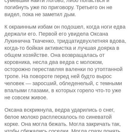
сумевший найти логово, либо попасться и
погибнуть уже по приговору. Третьего он не
видел, пока не заметил дым.
К окраинным избам он подошел, когда ноги едва
держали его. Первой его увидела Оксана
Лукинична Ткаченко, тридцатидвухлетняя вдова,
когда-то бойкая активистка и лучшая доярка в
общем хозяйстве. Она возвращалась от
коровника, несла два ведра с молоком,
осторожно переставляя валенки по утоптанной
тропе. На повороте перед ней будто вырос
человек — заросший, обледенелый, с темными
впалыми глазами, в которых горело что-то уже
не совсем живое.
Оксана вскрикнула, ведра ударились о снег,
белое молоко расплескалось по синеватой
корке. Она могла бежать. Могла закричать так,
чтобы сбежались соседки. Могла сразу понять,