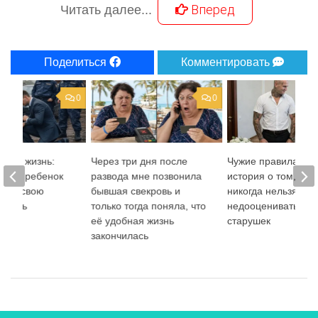
Вперед
Читать далее...
Поделиться
Комментировать
0
0
ою в жизнь:
Через три дня после
Чужие правила игр
енный ребенок
развода мне позвонила
история о том, поч
арил свою
бывшая свекровь и
никогда нельзя
 мать
только тогда поняла, что
недооценивать оди
её удобная жизнь
старушек
закончилась