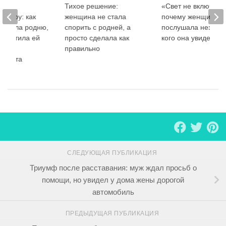
нок
Тихое решение:
«Свет не включай»
ратору: как
женщина не стала
почему женщина н
роучила родню,
спорить с родней, а
послушала незнако
запретила ей
просто сделала как
кого она увидела
ся на
правильно
е брата
СЛЕДУЮЩАЯ ПУБЛИКАЦИЯ
Триумф после расставания: муж ждал просьб о
помощи, но увидел у дома жены дорогой
автомобиль
ПРЕДЫДУЩАЯ ПУБЛИКАЦИЯ