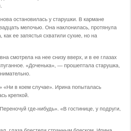
.
снова остановилась у старушки. В кармане
двадцать мелочью. Она наклонилась, протянула
, как ее запястья схватили сухие, но на
на смотрела на нее снизу вверх, и в ее глазах
испуганное. «Доченька», — прошептала старушка,
внимательно.
 «Ни в коем случае». Ирина попыталась
ась крепкой.
ереночуй где-нибудь». «В гостинице, у подруги,
ал, глаза блестели странным блеском. Ирина