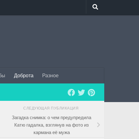
бы
Доброта
Разное
СЛЕДУЮЩАЯ ПУБЛИКАЦИЯ
Загадка снимка: о чем предупредила
Катю гадалка, взглянув на фото из
кармана её мужа