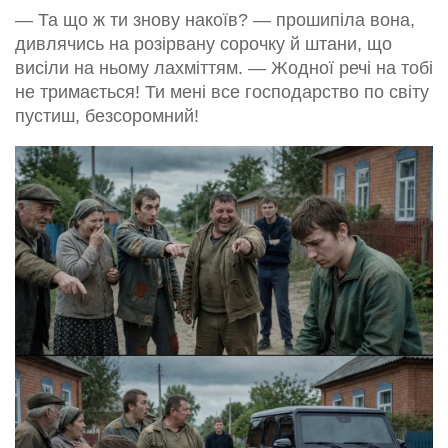
— Та що ж ти знову накоїв? — прошипіла вона,
дивлячись на розірвану сорочку й штани, що
висіли на ньому лахміттям. — Жодної речі на тобі
не тримається! Ти мені все господарство по світу
пустиш, безсоромний!