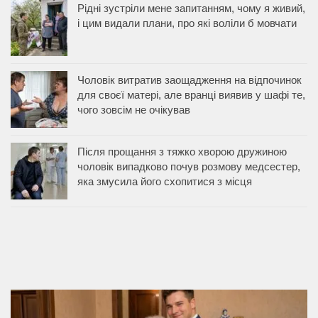
Рідні зустріли мене запитанням, чому я живий,
і цим видали плани, про які воліли б мовчати
Чоловік витратив заощадження на відпочинок
для своєї матері, але вранці виявив у шафі те,
чого зовсім не очікував
Після прощання з тяжко хворою дружиною
чоловік випадково почув розмову медсестер,
яка змусила його схопитися з місця