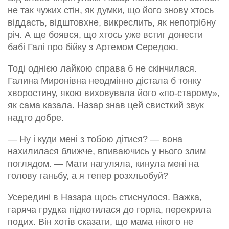
не так чужих стін, як думки, що його знову хтось
віддасть, відштовхне, викреслить, як непотрібну
річ. А ще боявся, що хтось уже встиг донести
бабі Галі про бійку з Артемом Середою.
Тоді однією лайкою справа б не скінчилася.
Галина Миронівна неодмінно дістала б тонку
хворостину, якою виховувала його «по-старому»,
як сама казала. Назар знав цей свисткий звук
надто добре.
— Ну і куди мені з тобою дітися? — вона
нахилилася ближче, впиваючись у нього злим
поглядом. — Мати нагуляла, кинула мені на
голову ганьбу, а я тепер розхльобуй?
Усередині в Назара щось стиснулося. Важка,
гаряча грудка підкотилася до горла, перекрила
подих. Він хотів сказати, що мама нікого не