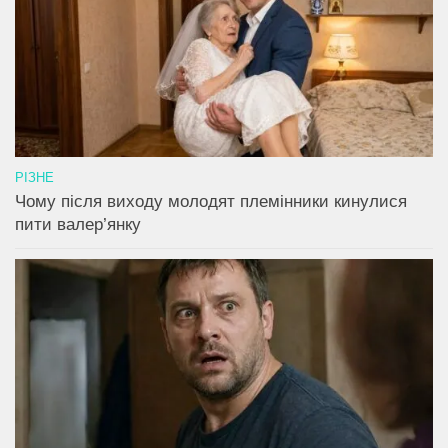
РІЗНЕ
Чому після виходу молодят племінники кинулися
пити валер’янку