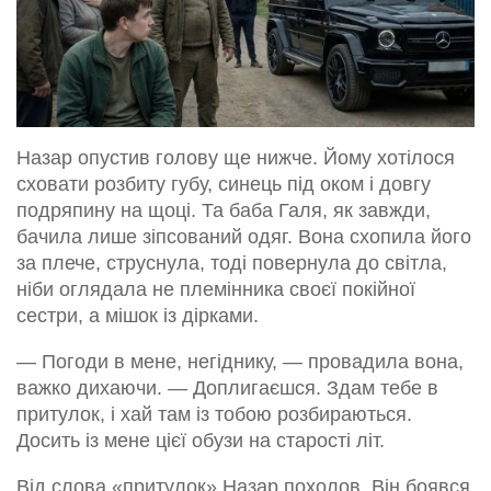
Назар опустив голову ще нижче. Йому хотілося
сховати розбиту губу, синець під оком і довгу
подряпину на щоці. Та баба Галя, як завжди,
бачила лише зіпсований одяг. Вона схопила його
за плече, струснула, тоді повернула до світла,
ніби оглядала не племінника своєї покійної
сестри, а мішок із дірками.
— Погоди в мене, негіднику, — провадила вона,
важко дихаючи. — Доплигаєшся. Здам тебе в
притулок, і хай там із тобою розбираються.
Досить із мене цієї обузи на старості літ.
Від слова «притулок» Назар похолов. Він боявся