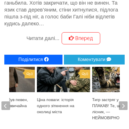
ганьбила. Хотів закричати, що він не винен. Та
язик став дерев’яним, стіни хитнулися, підлога
пішла з-під ніг, а голос баби Галі ніби відлетів
кудись далеко…
Вперед
Читати далі...
Поділитися
Коментувати
0
0
кий був певен,
Ціна поваги: історія
Тигр застряг у боло
 ним звичайна
одного зіткнення на
ПЛАКАВ! Те, що зр
околиці міста
лісник, —
НЕЙМОВІРНО!…