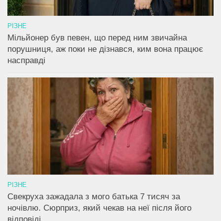
РІЗНЕ
Мільйонер був певен, що перед ним звичайна
порушниця, аж поки не дізнався, ким вона працює
насправді
РІЗНЕ
Свекруха зажадала з мого батька 7 тисяч за
ночівлю. Сюрприз, який чекав на неї після його
відповіді