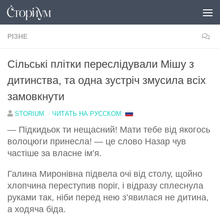
Перейти до вмісту
РІЗНЕ
Сільські плітки переслідували Мішу з
дитинства, та одна зустріч змусила всіх
замовкнути
STORIUM
·
ЧИТАТЬ НА РУССКОМ:
— Підкидьок ти нещасний! Мати тебе від якогось
волоцюги принесла! — це слово Назар чув
частіше за власне ім’я.
Галина Миронівна підвела очі від столу, щойно
хлопчина переступив поріг, і відразу сплеснула
руками так, ніби перед нею з’явилася не дитина,
а ходяча біда.