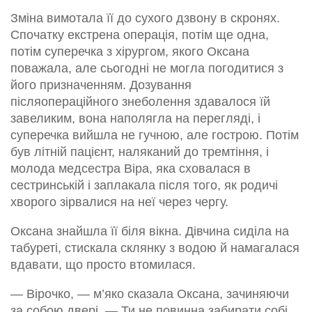
Зміна вимотала її до сухого дзвону в скронях.
Спочатку екстрена операція, потім ще одна,
потім суперечка з хірургом, якого Оксана
поважала, але сьогодні не могла погодитися з
його призначенням. Дозування
післяопераційного знеболення здавалося їй
завеликим, вона наполягла на перегляді, і
суперечка вийшла не гучною, але гострою. Потім
був літній пацієнт, наляканий до тремтіння, і
молода медсестра Віра, яка сховалася в
сестринській і заплакала після того, як родичі
хворого зірвалися на неї через чергу.
Оксана знайшла її біля вікна. Дівчина сиділа на
табуреті, стискала склянку з водою й намагалася
вдавати, що просто втомилася.
— Вірочко, — м’яко сказала Оксана, зачиняючи
за собою двері. — Ти не повинна забирати собі