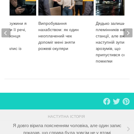
рті дружини я
Випробування
Дядько залишив
брати її речі,
нахабством: як один
племінників на нічн
а охоронця
неоплачений чек
станції, але вже на
мене
допоміг мені зняти
наступній зупинці
ти запис із
рожеві окуляри
зрозумів, що
припустився серйо
помилки
НАСТУПНА ІСТОРІЯ
Я довго вірила поясненням чоловіка, але один запис
показав, що справа була зовсім не у втомі