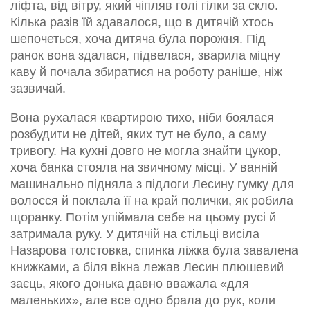
ліфта, від вітру, який чіпляв голі гілки за скло.
Кілька разів їй здавалося, що в дитячій хтось
шепочеться, хоча дитяча була порожня. Під
ранок вона здалася, підвелася, зварила міцну
каву й почала збиратися на роботу раніше, ніж
зазвичай.
Вона рухалася квартирою тихо, ніби боялася
розбудити не дітей, яких тут не було, а саму
тривогу. На кухні довго не могла знайти цукор,
хоча банка стояла на звичному місці. У ванній
машинально підняла з підлоги Лесину гумку для
волосся й поклала її на край полички, як робила
щоранку. Потім упіймала себе на цьому русі й
затримала руку. У дитячій на стільці висіла
Назарова толстовка, спинка ліжка була завалена
книжками, а біля вікна лежав Лесин плюшевий
заєць, якого донька давно вважала «для
маленьких», але все одно брала до рук, коли