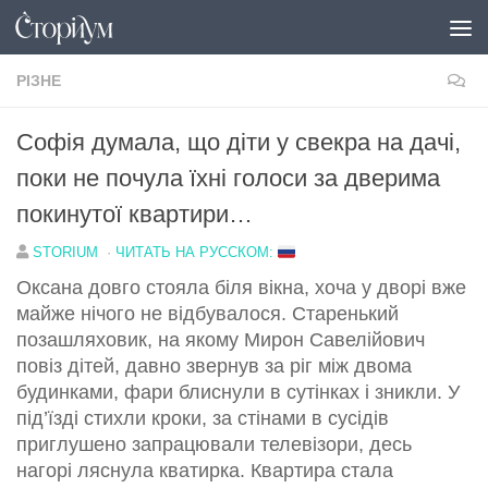
Перейти до вмісту
РІЗНЕ
Софія думала, що діти у свекра на дачі,
поки не почула їхні голоси за дверима
покинутої квартири…
STORIUM
·
ЧИТАТЬ НА РУССКОМ:
Оксана довго стояла біля вікна, хоча у дворі вже
майже нічого не відбувалося. Старенький
позашляховик, на якому Мирон Савелійович
повіз дітей, давно звернув за ріг між двома
будинками, фари блиснули в сутінках і зникли. У
під’їзді стихли кроки, за стінами в сусідів
приглушено запрацювали телевізори, десь
нагорі ляснула кватирка. Квартира стала