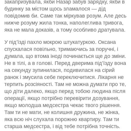
закапризувала, якби Назар забув зарядку, якби в
будинку за містом щось зламалося — дід
повідомив би. Саме так міркував розум. Але десь
нижче розуму жила тонка, наполеглива тривога,
яка не мала доказів, а тому особливо дратувала.
У під’їзді пахло мокрою штукатуркою. Оксана
спускалася повільно, тримаючись за поручні, і
думала, що втома іноді починається ще до зміни.
Не в тілі, а в голові. Перед дверима під’їзду вона
на секунду зупинилася, подивилася на сірий
ранок і змусила себе переключитися. Лікарня не
терпить розсіяності. Там не можна думати про те,
що діти далеко, якщо перед тобою людина після
операції, якщо потрібно перевірити дозування,
якщо молодша медсестра чекає твого рішення.
Там ти не мати, не колишня дружина, не жінка,
яка всю ніч слухала порожню квартиру. Там ти
старша медсестра, і від тебе потрібна точність.