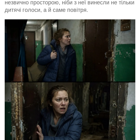
незвично просторою, ніби з неї винесли не тільки
дитячі голоси, а й саме повітря.