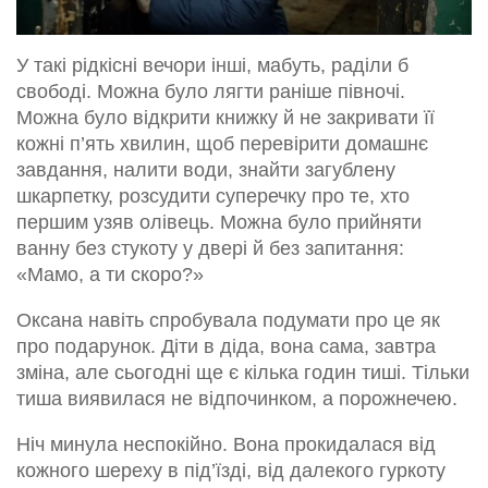
У такі рідкісні вечори інші, мабуть, раділи б
свободі. Можна було лягти раніше півночі.
Можна було відкрити книжку й не закривати її
кожні п’ять хвилин, щоб перевірити домашнє
завдання, налити води, знайти загублену
шкарпетку, розсудити суперечку про те, хто
першим узяв олівець. Можна було прийняти
ванну без стукоту у двері й без запитання:
«Мамо, а ти скоро?»
Оксана навіть спробувала подумати про це як
про подарунок. Діти в діда, вона сама, завтра
зміна, але сьогодні ще є кілька годин тиші. Тільки
тиша виявилася не відпочинком, а порожнечею.
Ніч минула неспокійно. Вона прокидалася від
кожного шереху в під’їзді, від далекого гуркоту