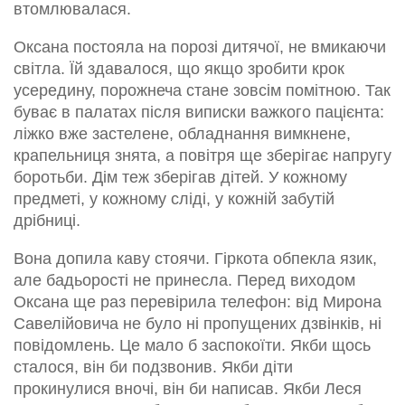
втомлювалася.
Оксана постояла на порозі дитячої, не вмикаючи
світла. Їй здавалося, що якщо зробити крок
усередину, порожнеча стане зовсім помітною. Так
буває в палатах після виписки важкого пацієнта:
ліжко вже застелене, обладнання вимкнене,
крапельниця знята, а повітря ще зберігає напругу
боротьби. Дім теж зберігав дітей. У кожному
предметі, у кожному сліді, у кожній забутій
дрібниці.
Вона допила каву стоячи. Гіркота обпекла язик,
але бадьорості не принесла. Перед виходом
Оксана ще раз перевірила телефон: від Мирона
Савелійовича не було ні пропущених дзвінків, ні
повідомлень. Це мало б заспокоїти. Якби щось
сталося, він би подзвонив. Якби діти
прокинулися вночі, він би написав. Якби Леся