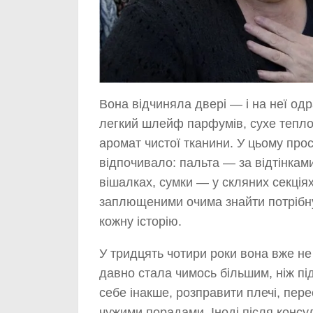
Вона відчиняла двері — і на неї од
легкий шлейф парфумів, сухе тепло 
аромат чистої тканини. У цьому про
відпочивало: пальта — за відтінкам
вішалках, сумки — у скляних секція
заплющеними очима знайти потрібну 
кожну історію.
У тридцять чотири роки вона вже не 
давно стала чимось більшим, ніж п
себе інакше, розправити плечі, пер
чужими порадами. Іноді після консул