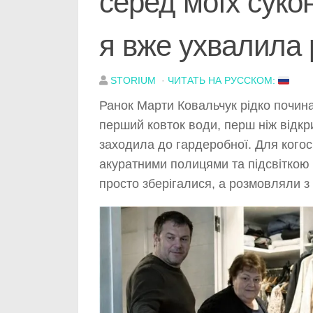
серед моїх суко
я вже ухвалила
STORIUM
·
ЧИТАТЬ НА РУССКОМ:
Ранок Марти Ковальчук рідко почина
перший ковток води, перш ніж відкр
заходила до гардеробної. Для когос
акуратними полицями та підсвіткою 
просто зберігалися, а розмовляли з 