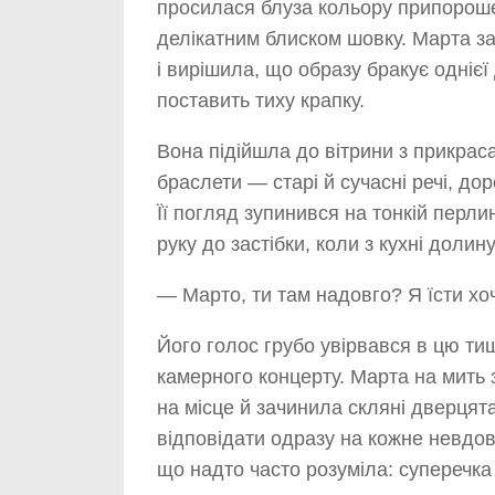
просилася блуза кольору припороше
делікатним блиском шовку. Марта з
і вирішила, що образу бракує однієї 
поставить тиху крапку.
Вона підійшла до вітрини з прикрас
браслети — старі й сучасні речі, до
Її погляд зупинився на тонкій перли
руку до застібки, коли з кухні доли
— Марто, ти там надовго? Я їсти хоч
Його голос грубо увірвався в цю тиш
камерного концерту. Марта на мить
на місце й зачинила скляні дверцят
відповідати одразу на кожне невдов
що надто часто розуміла: суперечка 