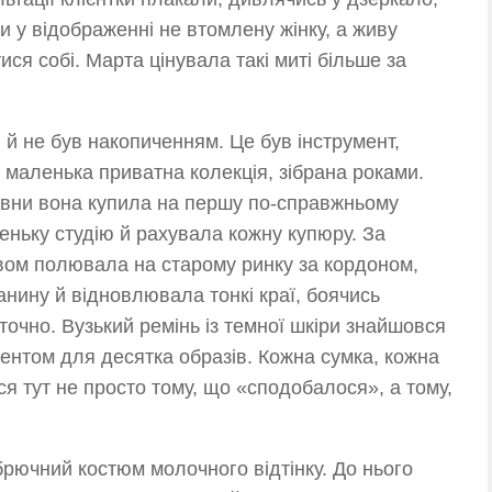
и у відображенні не втомлену жінку, а живу
ися собі. Марта цінувала такі миті більше за
 й не був накопиченням. Це був інструмент,
, маленька приватна колекція, зібрана роками.
вовни вона купила на першу по-справжньому
еньку студію й рахувала кожну купюру. За
вом полювала на старому ринку за кордоном,
анину й відновлювала тонкі краї, боячись
точно. Вузький ремінь із темної шкіри знайшовся
ентом для десятка образів. Кожна сумка, кожна
ся тут не просто тому, що «сподобалося», а тому,
рючний костюм молочного відтінку. До нього