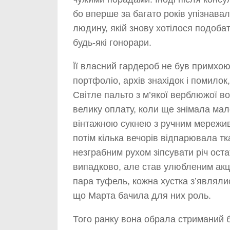
бо вперше за багато років упізнавал
людину, якій знову хотілося подобат
будь-які гонорари.
Її власний гардероб не був примхою
портфоліо, архів знахідок і помилок
Світле пальто з м’якої верблюжої 
велику оплату, коли ще знімала мал
вінтажною сукнею з ручним мережи
потім кілька вечорів відпарювала тк
незграбним рухом зіпсувати річ оста
випадково, але став улюбленим акц
пара туфель, кожна хустка з’являли
що Марта бачила для них роль.
Того ранку вона обрала стриманий б