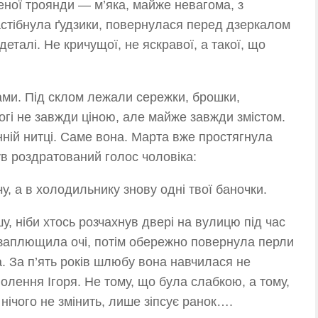
ної троянди — м’яка, майже невагома, з
астібнула ґудзики, повернулася перед дзеркалом
деталі. Не кричущої, не яскравої, а такої, що
ами. Під склом лежали сережки, брошки,
рогі не завжди ціною, але майже завжди змістом.
нній нитці. Саме вона. Марта вже простягнула
нув роздратований голос чоловіка:
у, а в холодильнику знову одні твої баночки.
у, ніби хтось розчахнув двері на вулицю під час
 заплющила очі, потім обережно повернула перли
а. За п’ять років шлюбу вона навчилася не
олення Ігоря. Не тому, що була слабкою, а тому,
нічого не змінить, лише зіпсує ранок….