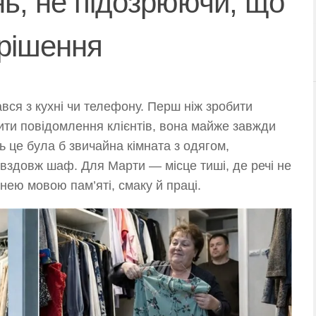
нь, не підозрюючи, що
 рішення
вся з кухні чи телефону. Перш ніж зробити
ити повідомлення клієнтів, вона майже завжди
ь це була б звичайна кімната з одягом,
вздовж шаф. Для Марти — місце тиші, де речі не
нею мовою пам’яті, смаку й праці.