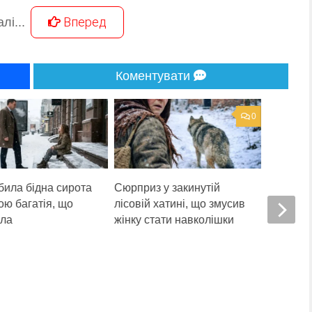
Вперед
лі...
Коментувати
0
била бідна сирота
Сюрприз у закинутій
Чоловік
ою багатія, що
лісовій хатині, що змусив
скандал
ла
жінку стати навколішки
для моїх
підозрю
були ли
історії