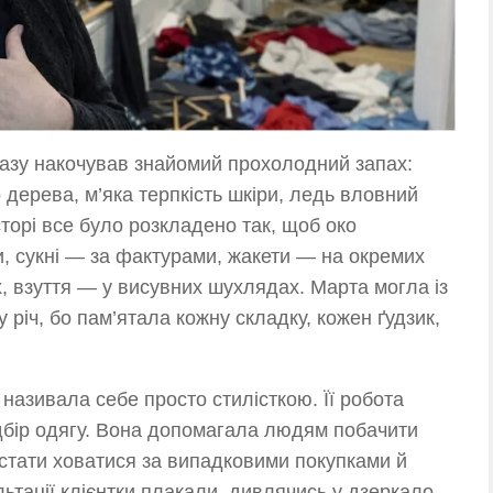
разу накочував знайомий прохолодний запах:
дерева, м’яка терпкість шкіри, ледь вловний
сторі все було розкладено так, щоб око
и, сукні — за фактурами, жакети — на окремих
х, взуття — у висувних шухлядах. Марта могла із
річ, бо пам’ятала кожну складку, кожен ґудзик,
називала себе просто стилісткою. Її робота
ідбір одягу. Вона допомагала людям побачити
естати ховатися за випадковими покупками й
ьтації клієнтки плакали, дивлячись у дзеркало,