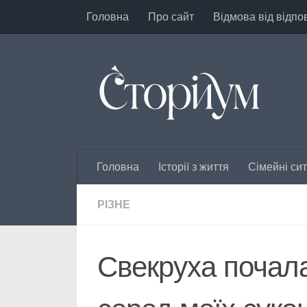
Головна
Про сайт
Відмова від відпо
Перейти до вмісту
Головна
Історії з життя
Сімейні сит
РІЗНЕ
Свекруха почал