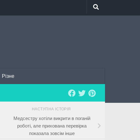
Різне
НАСТУПНА ІСТОРІЯ
Медсестру хотіли викрити в поганій
роботі, але прихована перевірка
показала зовсім інше