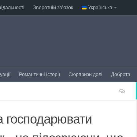
відальності
Зворотній зв’язок
Українська
уації
Романтичні історії
Сюрпризи долі
Доброта
а господарювати