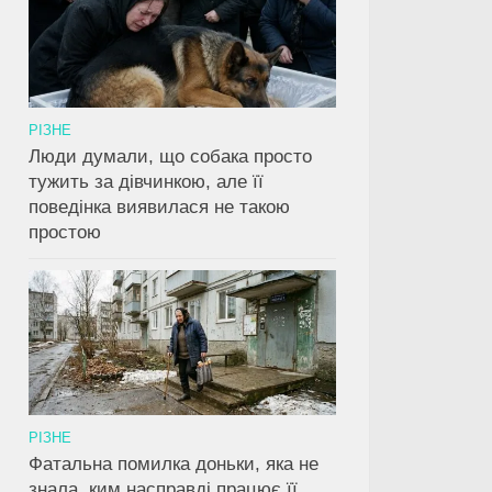
РІЗНЕ
Люди думали, що собака просто
тужить за дівчинкою, але її
поведінка виявилася не такою
простою
РІЗНЕ
Фатальна помилка доньки, яка не
знала, ким насправді працює її