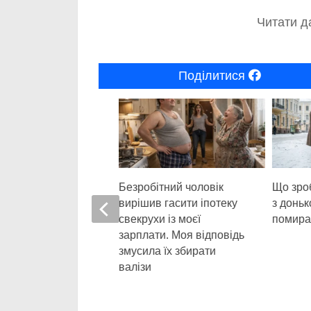
Читати да
Поділитися
0
івана розв’язка
Безробітний чоловік
Що зро
 дуже зухвалої
вирішив гасити іпотеку
з доньк
дстави
свекрухи із моєї
помира
зарплати. Моя відповідь
змусила їх збирати
валізи