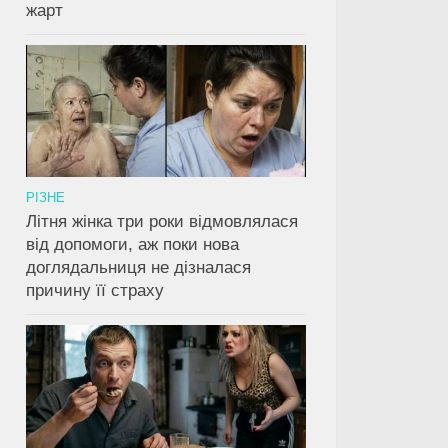
жарт
РІЗНЕ
Літня жінка три роки відмовлялася
від допомоги, аж поки нова
доглядальниця не дізналася
причину її страху