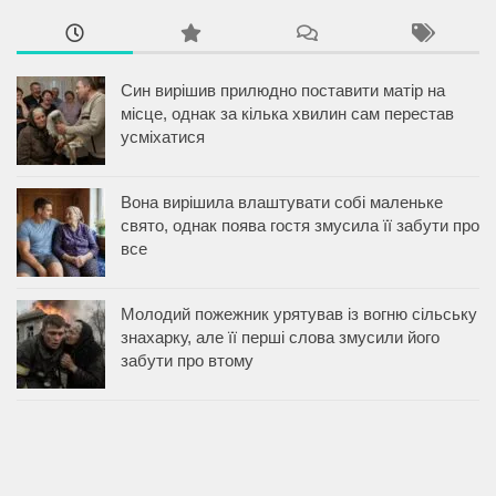
Син вирішив прилюдно поставити матір на
місце, однак за кілька хвилин сам перестав
усміхатися
Вона вирішила влаштувати собі маленьке
свято, однак поява гостя змусила її забути про
все
Молодий пожежник урятував із вогню сільську
знахарку, але її перші слова змусили його
забути про втому