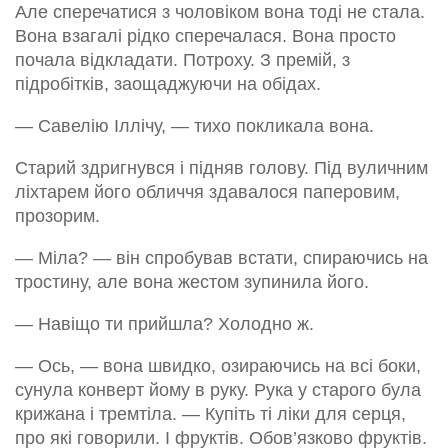
Але сперечатися з чоловіком вона тоді не стала.
Вона взагалі рідко сперечалася. Вона просто
почала відкладати. Потроху. З премій, з
підробітків, заощаджуючи на обідах.
— Савелію Іллічу, — тихо покликала вона.
Старий здригнувся і підняв голову. Під вуличним
ліхтарем його обличчя здавалося паперовим,
прозорим.
— Міла? — він спробував встати, спираючись на
тростину, але вона жестом зупинила його.
— Навіщо ти прийшла? Холодно ж.
— Ось, — вона швидко, озираючись на всі боки,
сунула конверт йому в руку. Рука у старого була
крижана і тремтіла. — Купіть ті ліки для серця,
про які говорили. І фруктів. Обов’язково фруктів.