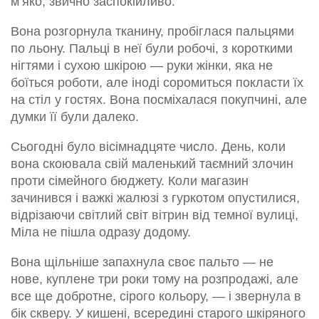
м’яко, звично заспокійливо.
Вона розгорнула тканину, пробіглася пальцями
по льону. Пальці в неї були робочі, з короткими
нігтями і сухою шкірою — руки жінки, яка не
боїться роботи, але іноді соромиться покласти їх
на стіл у гостях. Вона посміхалася покупчині, але
думки її були далеко.
Сьогодні було вісімнадцяте число. День, коли
вона скоювала свій маленький таємний злочин
проти сімейного бюджету. Коли магазин
зачинився і важкі жалюзі з гуркотом опустилися,
відрізаючи світлий світ вітрин від темної вулиці,
Міла не пішла одразу додому.
Вона щільніше запахнула своє пальто — не
нове, куплене три роки тому на розпродажі, але
все ще добротне, сірого кольору, — і звернула в
бік скверу. У кишені, всередині старого шкіряного