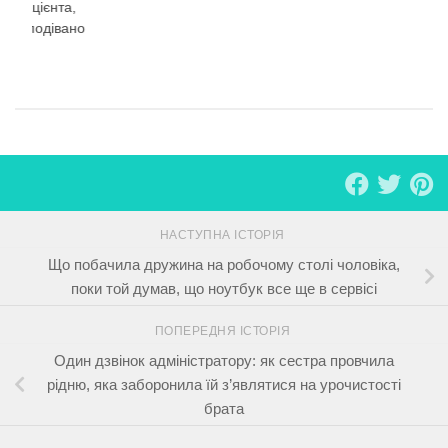
о пацієнта,
 несподівано
в
НАСТУПНА ІСТОРІЯ
Що побачила дружина на робочому столі чоловіка,
поки той думав, що ноутбук все ще в сервісі
ПОПЕРЕДНЯ ІСТОРІЯ
Один дзвінок адміністратору: як сестра провчила
рідню, яка заборонила їй з’являтися на урочистості
брата