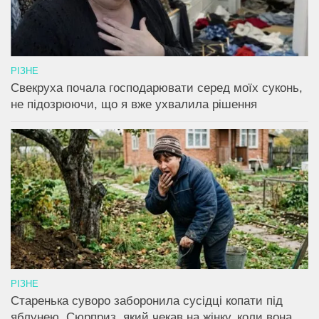
РІЗНЕ
Свекруха почала господарювати серед моїх суконь,
не підозрюючи, що я вже ухвалила рішення
РІЗНЕ
Старенька суворо заборонила сусідці копати під
яблунею. Сюрприз, який чекав на жінку, коли вона