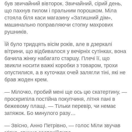
був звичайний вівторок. Звичайний, сірий день,
що пахнув пилом і пральним порошком. Міла
стояла біля каси магазину «Затишний дім»,
машинально поправляючи стопку махрових
рушників.
Їй було тридцять вісім років, але в дзеркалі
вітрини, що відбивалося у вечірніх сутінках, вона
бачила жінку набагато старшу. Плечі її, що
звикли носити важкі коробки з товаром, трохи
опустилися, а в куточках очей залягли тіні, які не
брав жоден крем.
— Мілочко, пробий мені ще ось цю скатертину, —
проскрипіла постійна покупчиня, літня пані в
бежевому плащі. — Тільки перевір, чи немає
затяжок. Бо минулого разу…
— Звісно, Анно Петрівно, — голос Міли звучав