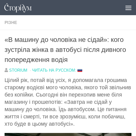
Перейти до вмісту
РІЗНЕ
«В машину до чоловіка не сідай»: кого
зустріла жінка в автобусі після дивного
попередження водія
STORIUM
·
ЧИТАТЬ НА РУССКОМ:
Цілий рік, потай від усіх, я допомагала грошима
старому водієві мого чоловіка, якого той звільнив
без копійки. Сьогодні він перехопив мене біля
магазину і прошепотів: «Завтра не сідай у
машину до чоловіка. Їдь автобусом. Це питання
життя і смерті, ти все зрозумієш, коли побачиш,
хто буде в цьому автобусі».