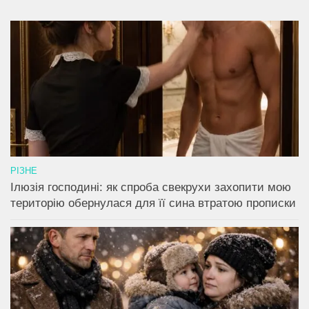
РІЗНЕ
Ілюзія господині: як спроба свекрухи захопити мою
територію обернулася для її сина втратою прописки