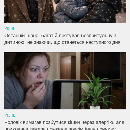
РІЗНЕ
Останній шанс: багатій врятував безпритульну з
дитиною, не знаючи, що станеться наступного дня
РІЗНЕ
Чоловік вимагав позбутися кішки через алергію, але
прихована камера показала зовсім іншу причину