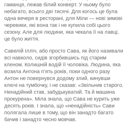
гаманця, лежав білий конверт. У ньому було
небагато, всього дві тисячі. Для когось це була
одна вечеря в ресторані, для Міли — нові зимові
черевики, які вона так і не купила собі цього
сезону. Але для людини, яка чекала її на лавці,
це було життя.
Савелій Ілліч, або просто Сава, як його називали
всі навколо, сидів згорбившись під старим
кленом. Колишній водій її чоловіка. Людина, яка
возила Антона п’ять років, поки одного разу
Антон не повернувся додому злий, кинувши
ключі на тумбочку, і не сказав: «Звільнив старого.
Ненадійний став, забудькуватий. Та й машина
прокурена». Міла знала, що Сава не курить уже
десять років. І знала, що «ненадійність» Сави
полягала лише в тому, що він занадто багато
бачив і занадто чесно мовчав.