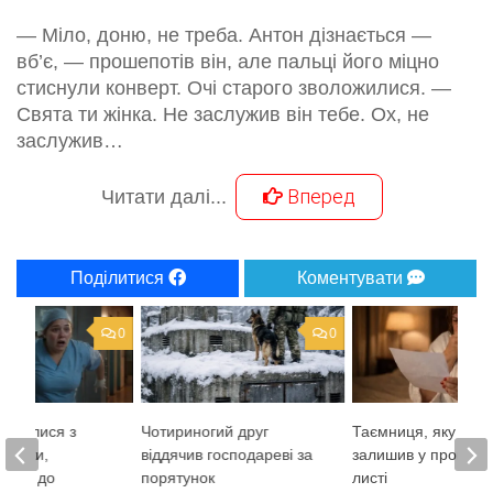
— Міло, доню, не треба. Антон дізнається —
вб’є, — прошепотів він, але пальці його міцно
стиснули конверт. Очі старого зволожилися. —
Свята ти жінка. Не заслужив він тебе. Ох, не
заслужив…
Вперед
Читати далі...
Поділитися
Коментувати
0
0
сміялися з
Чотириногий друг
Таємниця, яку чоло
ікарки,
віддячив господареві за
залишив у прощал
ши її до
порятунок
листі