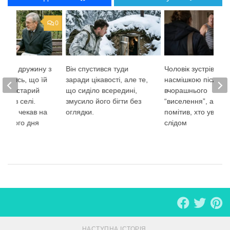
0
игнав дружину з
Він спустився туди
Чоловік зустрів ме
навшись, що їй
заради цікавості, але те,
насмішкою після
лише старий
що сиділо всередині,
вчорашнього
млі в селі.
змусило його бігти без
“виселення”, але н
який чекав на
оглядки.
помітив, хто увійшо
тупного дня
слідом
НАСТУПНА ІСТОРІЯ