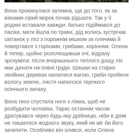
Вона прокинулася затемна, ще до того, як за
вікнами сірий морок почав рідшати. Так у її
родині вставали завжди: батько підіймався до
пасіки, мати йшла по трави, дід колись зустрічав
світанок у лісі з порожнім мішком за плечима й
повертався з горіхами, грибами, корінням. Олена
й тепер, щойно розплющивши очі, відразу
зрозуміла: після вчорашнього теплого дощу ліс
має дихати на повні груди. Шишки на старих
хвойних деревах налилися вагою, гриби пробили
вологу землю, листя напилося терпкого
осіннього запаху.
Вона тихо спустила ноги з ліжка, щоб не
розбудити чоловіка. Тарас останнім часом
дратувався через будь-яку дрібницю, ніби в домі
не лишилося жодного звуку, який не міг би його
зачепити. Особливо він злився, коли Олена