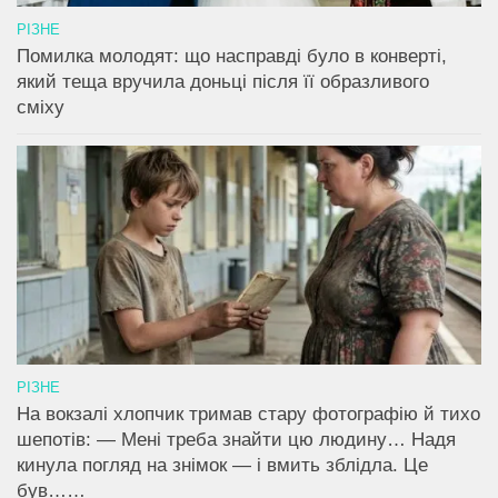
РІЗНЕ
Помилка молодят: що насправді було в конверті,
який теща вручила доньці після її образливого
сміху
РІЗНЕ
На вокзалі хлопчик тримав стару фотографію й тихо
шепотів: — Мені треба знайти цю людину… Надя
кинула погляд на знімок — і вмить зблідла. Це
був……