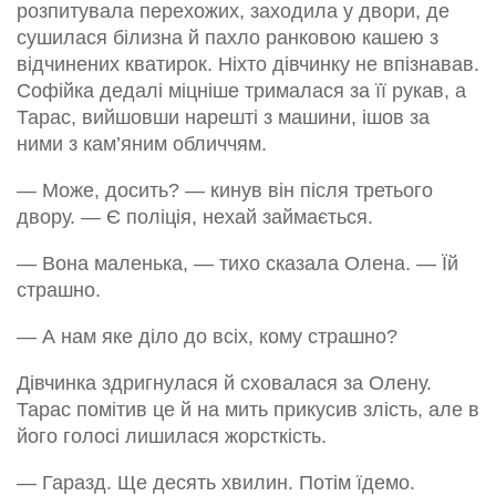
розпитувала перехожих, заходила у двори, де
сушилася білизна й пахло ранковою кашею з
відчинених кватирок. Ніхто дівчинку не впізнавав.
Софійка дедалі міцніше трималася за її рукав, а
Тарас, вийшовши нарешті з машини, ішов за
ними з кам’яним обличчям.
— Може, досить? — кинув він після третього
двору. — Є поліція, нехай займається.
— Вона маленька, — тихо сказала Олена. — Їй
страшно.
— А нам яке діло до всіх, кому страшно?
Дівчинка здригнулася й сховалася за Олену.
Тарас помітив це й на мить прикусив злість, але в
його голосі лишилася жорсткість.
— Гаразд. Ще десять хвилин. Потім їдемо.