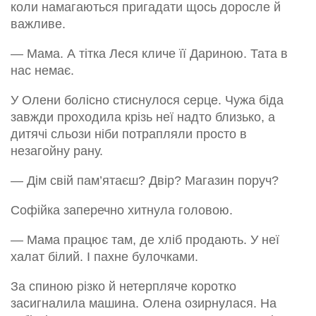
коли намагаються пригадати щось доросле й
важливе.
— Мама. А тітка Леся кличе її Дариною. Тата в
нас немає.
У Олени болісно стиснулося серце. Чужа біда
завжди проходила крізь неї надто близько, а
дитячі сльози ніби потрапляли просто в
незагойну рану.
— Дім свій пам’ятаєш? Двір? Магазин поруч?
Софійка заперечно хитнула головою.
— Мама працює там, де хліб продають. У неї
халат білий. І пахне булочками.
За спиною різко й нетерпляче коротко
засигналила машина. Олена озирнулася. На