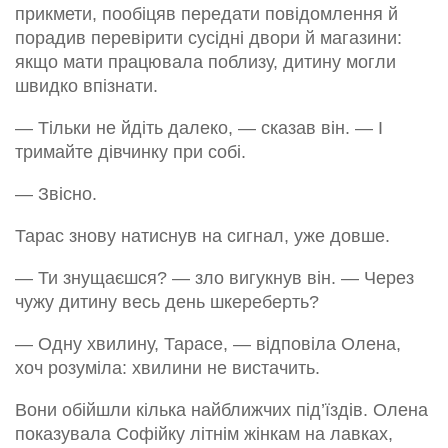
прикмети, пообіцяв передати повідомлення й
порадив перевірити сусідні двори й магазини:
якщо мати працювала поблизу, дитину могли
швидко впізнати.
— Тільки не йдіть далеко, — сказав він. — І
тримайте дівчинку при собі.
— Звісно.
Тарас знову натиснув на сигнал, уже довше.
— Ти знущаєшся? — зло вигукнув він. — Через
чужу дитину весь день шкереберть?
— Одну хвилину, Тарасе, — відповіла Олена,
хоч розуміла: хвилини не вистачить.
Вони обійшли кілька найближчих під’їздів. Олена
показувала Софійку літнім жінкам на лавках,