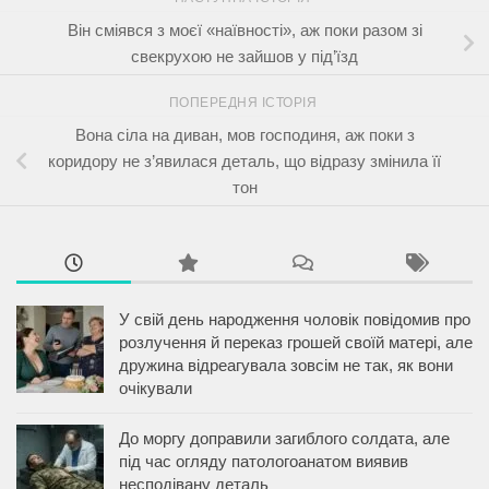
Він сміявся з моєї «наївності», аж поки разом зі
свекрухою не зайшов у під’їзд
ПОПЕРЕДНЯ ІСТОРІЯ
Вона сіла на диван, мов господиня, аж поки з
коридору не з’явилася деталь, що відразу змінила її
тон
У свій день народження чоловік повідомив про
розлучення й переказ грошей своїй матері, але
дружина відреагувала зовсім не так, як вони
очікували
До моргу доправили загиблого солдата, але
під час огляду патологоанатом виявив
несподівану деталь