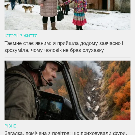
ІСТОРІЇ З ЖИТТЯ
Таємне стає явним: я прийшла додому завчасно і
зрозуміла, чому чоловік не брав слухавку
РІЗНЕ
Загадка, помічена з повітря: що приховували фури,