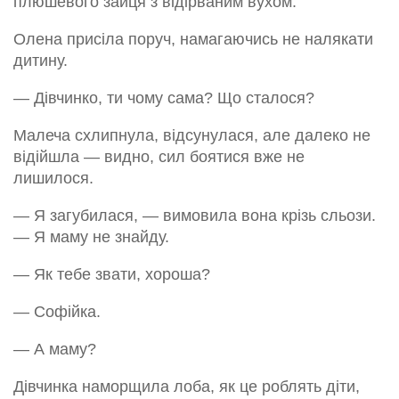
плюшевого зайця з відірваним вухом.
Олена присіла поруч, намагаючись не налякати
дитину.
— Дівчинко, ти чому сама? Що сталося?
Малеча схлипнула, відсунулася, але далеко не
відійшла — видно, сил боятися вже не
лишилося.
— Я загубилася, — вимовила вона крізь сльози.
— Я маму не знайду.
— Як тебе звати, хороша?
— Софійка.
— А маму?
Дівчинка наморщила лоба, як це роблять діти,