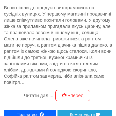
Вони пішли до продуктових крамничок на
сусідніх вулицях. У першому магазині продавчині
лише співчутливо похитали головами. У другому
жінка за прилавком пригадала якусь Дарину, але
та працювала зовсім в іншому кінці селища.
Олена вже починала тривожитися: а раптом
мати не поруч, а раптом дівчинка пішла далеко, а
раптом із самою жінкою щось сталося. Коли вони
підійшли до третьої, вузької крамнички із
запітнілими вікнами, звідти потягло теплим
хлібом, дріжджами й солодкою скоринкою, і
Софійка раптом завмерла, ніби впізнала саме
повітря…
Вперед
Читати далі...
Поділитися
Коментувати