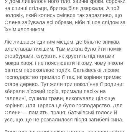
У домі лишилося його тіло, звичні кроки, сорочки
на спинці стільця, бритва біля дзеркала. А той
чоловік, який колись сміявся так заразливо, що
Олена забувала всі образи, ніби пішов слідом за
їхнім хлопчиком.
Ліс лишався єдиним місцем, де біль не зникав,
але ставав тихішим. Там можна було йти поміж
стовбурами, слухати, як хрустить під ногами
мокра хвоя, і не пояснювати нікому, чому інколи
раптом перехоплює подих. Батьківське лісове
господарство тримало її так, як коріння тримає
старе дерево. Тут жили три покоління її родини:
збирали лісовий горіх, тримали пасіку на
галявині, сушили трави, викопували цілюще
коріння. Для Тараса це було господарство. Для
Олени — пам’ять, праця, батьківські голоси й
усе, що ще не розвалилося після загибелі сина.