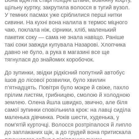
Вона вдягла старі похідні штани, вовняну кофту,
щільну куртку, закрутила волосся в тугий вузол.
У темних пасмах уже сріблилися перші нитки
сивини. На кухні вона налила в термос міцного
чаю, поклала ніж, сірники, хліб, маленький
пакетик соку — сама не знала навіщо. Раніше
такі соки завжди купувала Назарові. Хлопчика
давно не було, а рука в магазині все ще
тягнулася до знайомих коробочок.
До зупинки, звідки рідкісний попутний автобус
ішов до лісової розвилки, було хвилин
п’ятнадцять. Повітря було мокре й свіже, пахло
прілим листям, грибницею, смолою й холодною
землею. Олена йшла швидко, звично, але біля
самої зупинки сповільнила крок: на лавці сиділа
маленька дівчинка. Років шести, худенька, у
пом’ятій курточці. Волосся розтріпалося й липло
до заплаканих щік, а до грудей вона притискала