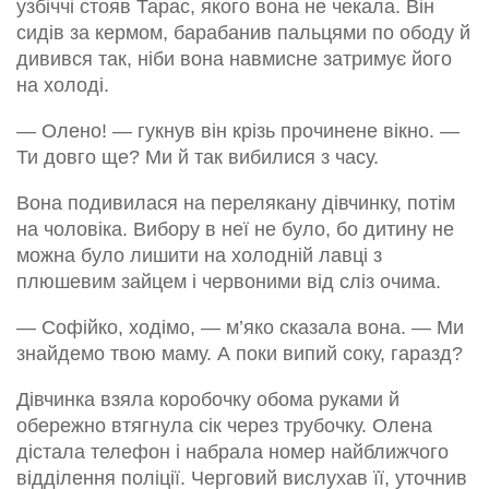
узбіччі стояв Тарас, якого вона не чекала. Він
сидів за кермом, барабанив пальцями по ободу й
дивився так, ніби вона навмисне затримує його
на холоді.
— Олено! — гукнув він крізь прочинене вікно. —
Ти довго ще? Ми й так вибилися з часу.
Вона подивилася на перелякану дівчинку, потім
на чоловіка. Вибору в неї не було, бо дитину не
можна було лишити на холодній лавці з
плюшевим зайцем і червоними від сліз очима.
— Софійко, ходімо, — м’яко сказала вона. — Ми
знайдемо твою маму. А поки випий соку, гаразд?
Дівчинка взяла коробочку обома руками й
обережно втягнула сік через трубочку. Олена
дістала телефон і набрала номер найближчого
відділення поліції. Черговий вислухав її, уточнив