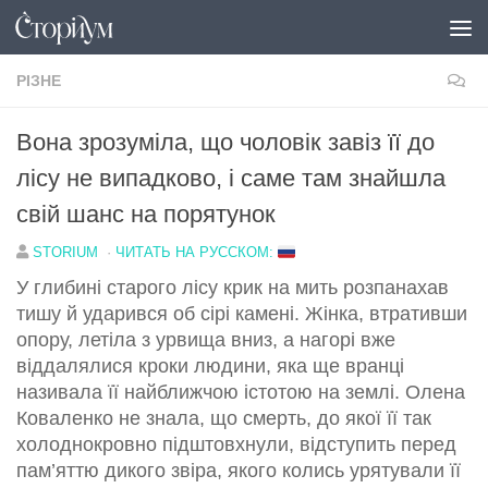
Перейти до вмісту
РІЗНЕ
Вона зрозуміла, що чоловік завіз її до
лісу не випадково, і саме там знайшла
свій шанс на порятунок
STORIUM
·
ЧИТАТЬ НА РУССКОМ:
У глибині старого лісу крик на мить розпанахав
тишу й ударився об сірі камені. Жінка, втративши
опору, летіла з урвища вниз, а нагорі вже
віддалялися кроки людини, яка ще вранці
називала її найближчою істотою на землі. Олена
Коваленко не знала, що смерть, до якої її так
холоднокровно підштовхнули, відступить перед
пам’яттю дикого звіра, якого колись урятували її