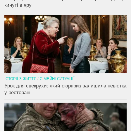
кинуті в яру
ІСТОРІЇ З ЖИТТЯ
/
СІМЕЙНІ СИТУАЦІЇ
Урок для свекрухи: який сюрприз залишила невістка
у ресторані