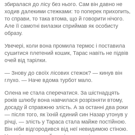
збиралася до лісу без нього. Сам він давно не
ходив далекими стежками: то поперек прихопить,
то справи, то така втома, що й говорити нічого.
Але її самотні вилазки сприймав як особисту
образу.
Увечері, коли вона промила термос і поставила
сушитися плетений кошик, Тарас навіть не підвів
очей від тарілки.
— Знову до своїх лісових стежок? — кинув він
глухо. — Наче вдома турбот мало.
Олена не стала сперечатися. За шістнадцять
років шлюбу вона навчилася розрізняти втому,
досаду й справжню злість. А за останні два роки
— після того, як їхній єдиний син Назар утонув у
річці, — злість у Тараса стала майже постійною.
Він ніби відгородився від неї невидимою стіною.