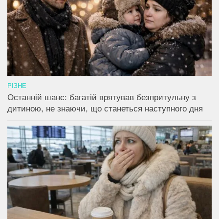
РІЗНЕ
Останній шанс: багатій врятував безпритульну з
дитиною, не знаючи, що станеться наступного дня