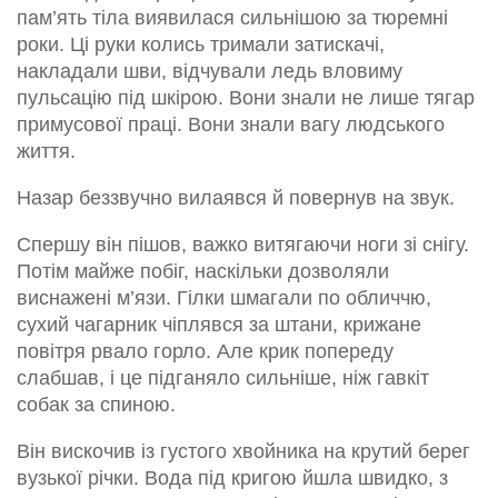
пам’ять тіла виявилася сильнішою за тюремні
роки. Ці руки колись тримали затискачі,
накладали шви, відчували ледь вловиму
пульсацію під шкірою. Вони знали не лише тягар
примусової праці. Вони знали вагу людського
життя.
Назар беззвучно вилаявся й повернув на звук.
Спершу він пішов, важко витягаючи ноги зі снігу.
Потім майже побіг, наскільки дозволяли
виснажені м’язи. Гілки шмагали по обличчю,
сухий чагарник чіплявся за штани, крижане
повітря рвало горло. Але крик попереду
слабшав, і це підганяло сильніше, ніж гавкіт
собак за спиною.
Він вискочив із густого хвойника на крутий берег
вузької річки. Вода під кригою йшла швидко, з