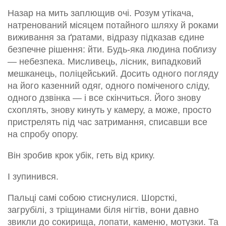
Назар на мить заплющив очі. Розум утікача,
натренований місяцем потайного шляху й роками
виживання за ґратами, відразу підказав єдине
безпечне рішення: йти. Будь-яка людина поблизу
— небезпека. Мисливець, лісник, випадковий
мешканець, поліцейський. Досить одного погляду
на його казенний одяг, одного поміченого сліду,
одного дзвінка — і все скінчиться. Його знову
схоплять, знову кинуть у камеру, а може, просто
пристрелять під час затримання, списавши все
на спробу опору.
Він зробив крок убік, геть від крику.
І зупинився.
Пальці самі собою стиснулися. Шорсткі,
загрубілі, з тріщинами біля нігтів, вони давно
звикли до сокирища, лопати, каменю, мотузки. Та