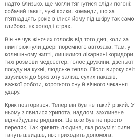
надто близько, ще могли тягнутися сліди погоні:
собачий гавкіт, чужі крики, команди, що за
п’ятнадцять років в’їлися йому під шкіру так само
глибоко, як холод і страх.
Він не чув жіночих голосів від того дня, коли за
ним грюкнули двері тюремного автозака. Там, у
колишньому житті, лишилися лікарняні коридори,
тихі розмови медсестер, голос дружини, дзенькіт
посуду на кухні, людське тепло. Після вироку світ
звузився до брязкоту заліза, сухих наказів,
важкої роботи, короткого сну й вічного чекання
удару.
Крик повторився. Тепер він був не такий різкий. У
ньому з’явилися хрипота, надлом, захлинене
відчайдушне ридання. Це вже був не просто
переляк. Так кричить людина, яка розуміє: сили
тануть швидше, ніж приходить допомога.