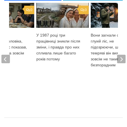
0
0
ірила
У 1987 році три
Вони загнали старо
ям чоловіка,
працівниці зникли після
глуий ліс, не
запис показав,
зміни, і правда про них
підозрюючи, що в
 була зовсім
спливла лише багато
темряві він виявит
і
років потому
зовсім не таким
безпорадним