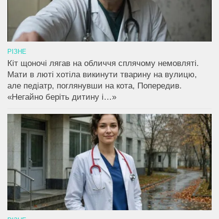
РІЗНЕ
Кіт щоночі лягав на обличчя сплячому немовляті.
Мати в люті хотіла викинути тварину на вулицю,
але педіатр, поглянувши на кота, Попередив.
«Негайно беріть дитину і…»