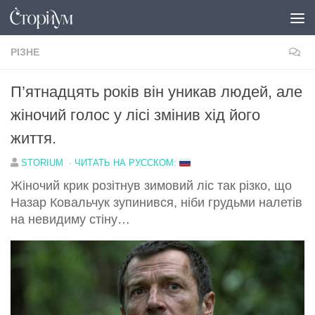
Перейти до вмісту
РІЗНЕ
П’ятнадцять років він уникав людей, але
жіночий голос у лісі змінив хід його
життя.
STORIUM
·
ЧИТАТЬ НА РУССКОМ:
Жіночий крик розітнув зимовий ліс так різко, що
Назар Ковальчук зупинився, ніби грудьми налетів
на невидиму стіну…