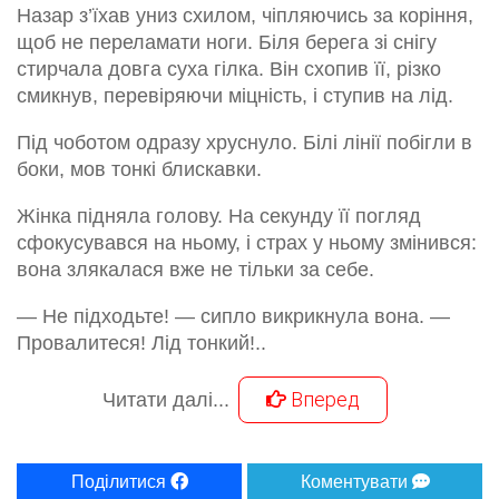
Назар з’їхав униз схилом, чіпляючись за коріння,
щоб не переламати ноги. Біля берега зі снігу
стирчала довга суха гілка. Він схопив її, різко
смикнув, перевіряючи міцність, і ступив на лід.
Під чоботом одразу хруснуло. Білі лінії побігли в
боки, мов тонкі блискавки.
Жінка підняла голову. На секунду її погляд
сфокусувався на ньому, і страх у ньому змінився:
вона злякалася вже не тільки за себе.
— Не підходьте! — сипло викрикнула вона. —
Провалитеся! Лід тонкий!..
Вперед
Читати далі...
Поділитися
Коментувати