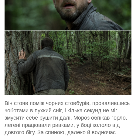
Він стояв поміж чорних стовбурів, провалившись
чоботами в пухкий сніг, і кілька секунд не міг
змусити себе рушити далі. Мороз обпікав горло,
легені працювали ривками, у боці кололо від
довгого бігу. За спиною, далеко й водночас