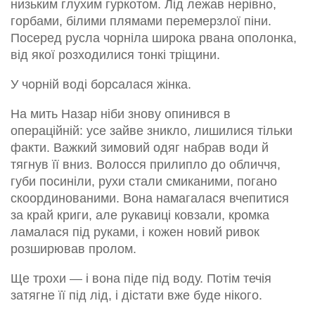
низьким глухим гуркотом. Лід лежав нерівно,
горбами, білими плямами перемерзлої піни.
Посеред русла чорніла широка рвана ополонка,
від якої розходилися тонкі тріщини.
У чорній воді борсалася жінка.
На мить Назар ніби знову опинився в
операційній: усе зайве зникло, лишилися тільки
факти. Важкий зимовий одяг набрав води й
тягнув її вниз. Волосся прилипло до обличчя,
губи посиніли, рухи стали смиканими, погано
скоординованими. Вона намагалася вчепитися
за край криги, але рукавиці ковзали, кромка
ламалася під руками, і кожен новий ривок
розширював пролом.
Ще трохи — і вона піде під воду. Потім течія
затягне її під лід, і дістати вже буде нікого.