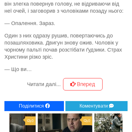
він злегка повернув голову, не відриваючи від
неї очей, і заговорив з чоловіками позаду нього:
— Опалення. Зараз.
Один з них одразу рушив, повертаючись до
позашляховика. Двигун знову ожив. Чоловік у
чорному пальті почав розстібати ґудзики. Страх
Христини різко зріс.
— Що ви…
Вперед
Читати далі...
Поділитися
Коментувати
0
0