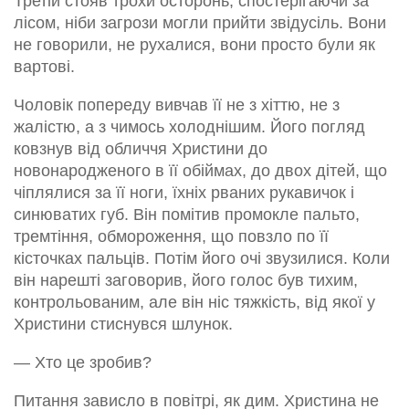
Третій стояв трохи осторонь, спостерігаючи за
лісом, ніби загрози могли прийти звідусіль. Вони
не говорили, не рухалися, вони просто були як
вартові.
Чоловік попереду вивчав її не з хіттю, не з
жалістю, а з чимось холоднішим. Його погляд
ковзнув від обличчя Христини до
новонародженого в її обіймах, до двох дітей, що
чіплялися за її ноги, їхніх рваних рукавичок і
синюватих губ. Він помітив промокле пальто,
тремтіння, обмороження, що повзло по її
кісточках пальців. Потім його очі звузилися. Коли
він нарешті заговорив, його голос був тихим,
контрольованим, але він ніс тяжкість, від якої у
Христини стиснувся шлунок.
— Хто це зробив?
Питання зависло в повітрі, як дим. Христина не