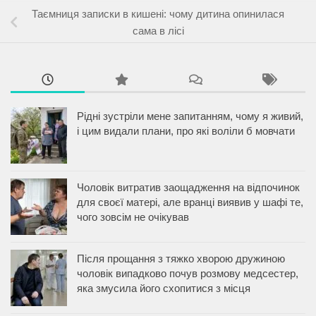
Таємниця записки в кишені: чому дитина опинилася
сама в лісі
Рідні зустріли мене запитанням, чому я живий,
і цим видали плани, про які воліли б мовчати
Чоловік витратив заощадження на відпочинок
для своєї матері, але вранці виявив у шафі те,
чого зовсім не очікував
Після прощання з тяжко хворою дружиною
чоловік випадково почув розмову медсестер,
яка змусила його схопитися з місця