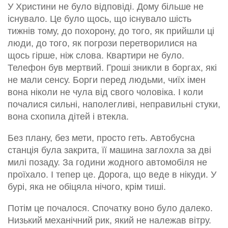
У Христини не було відповіді. Дому більше не
існувало. Це було щось, що існувало шість
тижнів тому, до похорону, до того, як прийшли ці
люди, до того, як погрози перетворилися на
щось гірше, ніж слова. Квартири не було.
Телефон був мертвий. Гроші зникли в боргах, які
не мали сенсу. Борги перед людьми, чиїх імен
вона ніколи не чула від свого чоловіка. І коли
почалися сильні, наполегливі, неправильні стуки,
вона схопила дітей і втекла.
Без плану, без мети, просто геть. Автобусна
станція була закрита, її машина заглохла за дві
милі позаду. За години жодного автомобіля не
проїхало. І тепер це. Дорога, що веде в нікуди. У
бурі, яка не обіцяла нічого, крім тиші.
Потім це почалося. Спочатку воно було далеко.
Низький механічний рик, який не належав вітру.