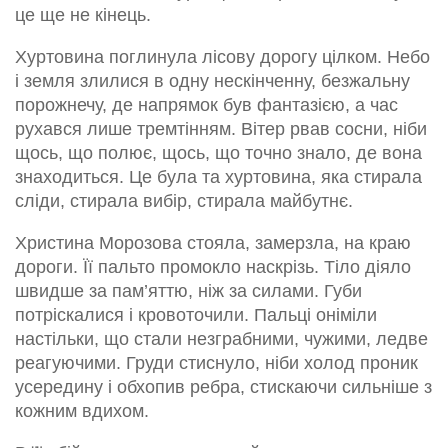
це ще не кінець.
Хуртовина поглинула лісову дорогу цілком. Небо
і земля злилися в одну нескінченну, безжальну
порожнечу, де напрямок був фантазією, а час
рухався лише тремтінням. Вітер рвав сосни, ніби
щось, що полює, щось, що точно знало, де вона
знаходиться. Це була та хуртовина, яка стирала
сліди, стирала вибір, стирала майбутнє.
Христина Морозова стояла, замерзла, на краю
дороги. Її пальто промокло наскрізь. Тіло діяло
швидше за пам’яттю, ніж за силами. Губи
потріскалися і кровоточили. Пальці оніміли
настільки, що стали незграбними, чужими, ледве
реагуючими. Груди стиснуло, ніби холод проник
усередину і обхопив ребра, стискаючи сильніше з
кожним вдихом.