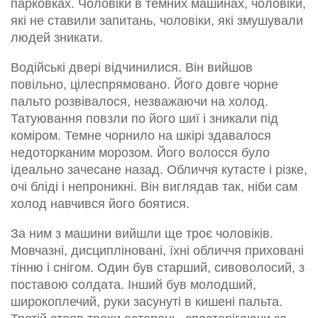
парковках. Чоловіки в темних машинах, чоловіки,
які не ставили запитань, чоловіки, які змушували
людей зникати.
Водійські двері відчинилися. Він вийшов
повільно, цілеспрямовано. Його довге чорне
пальто розвівалося, незважаючи на холод.
Татуювання повзли по його шиї і зникали під
коміром. Темне чорнило на шкірі здавалося
недоторканим морозом. Його волосся було
ідеально зачесане назад. Обличчя кутасте і різке,
очі бліді і непроникні. Він виглядав так, ніби сам
холод навчився його боятися.
За ним з машини вийшли ще троє чоловіків.
Мовчазні, дисципліновані, їхні обличчя приховані
тінню і снігом. Один був старший, сивоволосий, з
поставою солдата. Інший був молодший,
широкоплечий, руки засунуті в кишені пальта.