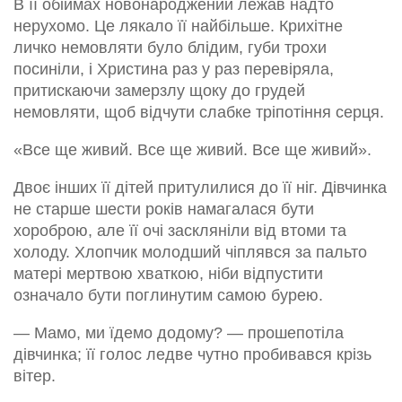
В її обіймах новонароджений лежав надто
нерухомо. Це лякало її найбільше. Крихітне
личко немовляти було блідим, губи трохи
посиніли, і Христина раз у раз перевіряла,
притискаючи замерзлу щоку до грудей
немовляти, щоб відчути слабке тріпотіння серця.
«Все ще живий. Все ще живий. Все ще живий».
Двоє інших її дітей притулилися до її ніг. Дівчинка
не старше шести років намагалася бути
хороброю, але її очі заскляніли від втоми та
холоду. Хлопчик молодший чіплявся за пальто
матері мертвою хваткою, ніби відпустити
означало бути поглинутим самою бурею.
— Мамо, ми їдемо додому? — прошепотіла
дівчинка; її голос ледве чутно пробивався крізь
вітер.