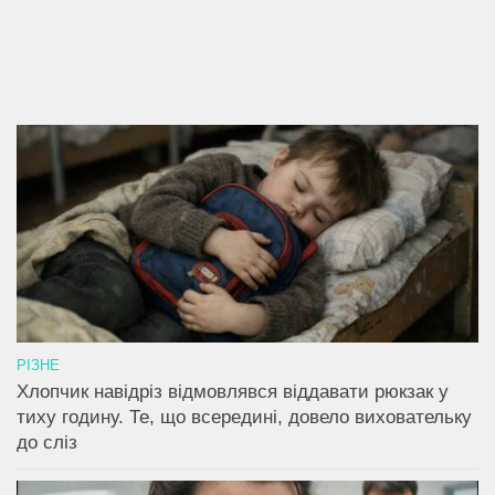
РІЗНЕ
Хлопчик навідріз відмовлявся віддавати рюкзак у
тиху годину. Те, що всередині, довело виховательку
до сліз