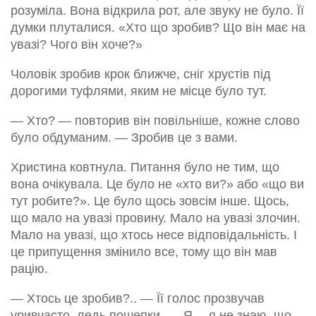
розуміла. Вона відкрила рот, але звуку не було. Її
думки плуталися. «Хто що зробив? Що він має на
увазі? Чого він хоче?»
Чоловік зробив крок ближче, сніг хрустів під
дорогими туфлями, яким не місце було тут.
— Хто? — повторив він повільніше, кожне слово
було обдуманим. — Зробив це з вами.
Христина ковтнула. Питання було не тим, що
вона очікувала. Це було не «хто ви?» або «що ви
тут робите?». Це було щось зовсім інше. Щось,
що мало на увазі провину. Мало на увазі злочин.
Мало на увазі, що хтось несе відповідальність. І
це припущення змінило все, тому що він мав
рацію.
— Хтось це зробив?.. — Її голос прозвучав
уривчасто, ледь пошепки. — Я… я не знаю, що…