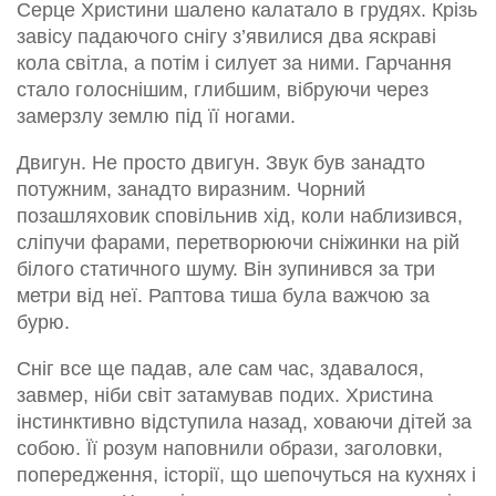
Серце Христини шалено калатало в грудях. Крізь
завісу падаючого снігу з’явилися два яскраві
кола світла, а потім і силует за ними. Гарчання
стало голоснішим, глибшим, вібруючи через
замерзлу землю під її ногами.
Двигун. Не просто двигун. Звук був занадто
потужним, занадто виразним. Чорний
позашляховик сповільнив хід, коли наблизився,
сліпучи фарами, перетворюючи сніжинки на рій
білого статичного шуму. Він зупинився за три
метри від неї. Раптова тиша була важчою за
бурю.
Сніг все ще падав, але сам час, здавалося,
завмер, ніби світ затамував подих. Христина
інстинктивно відступила назад, ховаючи дітей за
собою. Її розум наповнили образи, заголовки,
попередження, історії, що шепочуться на кухнях і