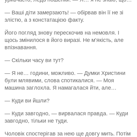
— Ваші діти замерзають! — обірвав він її не зі
злістю, а з констатацією факту.
Його погляд знову перескочив на немовля. І
щось змінилося в його виразі. Не м’якість, але
впізнавання.
— Скільки часу ви тут?
— Я не… години, можливо. — Думки Христини
були млявими, слова спотикалися. — Моя
машина заглохла. Я намагалася йти, але…
— Куди ви йшли?
— Куди завгодно, — вирвалася правда. — Куди
завгодно, тільки не туди.
Чоловік спостерігав за нею ще довгу мить. Потім