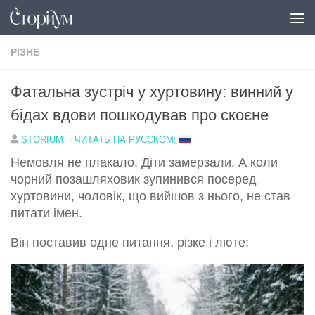
Перейти до вмісту
РІЗНЕ
Фатальна зустріч у хуртовину: винний у
бідах вдови пошкодував про скоєне
STORIUM
·
ЧИТАТЬ НА РУССКОМ:
Немовля не плакало. Діти замерзали. А коли
чорний позашляховик зупинився посеред
хуртовини, чоловік, що вийшов з нього, не став
питати імен.
Він поставив одне питання, різке і люте: