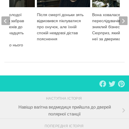
рті молодої
Після смерті доньки зять
Вона ховалася в ліс
 лікар забрав
відмовився піклуватися
переслідувачів і з
близнюків до
про онучок, але їхній
зниклий бізнес-джет
 вісімнадцять
спокій невдовзі дістав
Сюрприз, який чек
уле
пояснення
неї за дверима каб
ося до нього
НАСТУПНА ІСТОРІЯ
Навіщо вагітна ведмедиця прийшла до дверей
полярної станції
ПОПЕРЕДНЯ ІСТОРІЯ