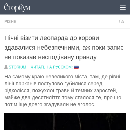
Перейти до вмісту
РІЗНЕ
Нічні візити леопарда до корови
здавалися небезпечними, аж поки запис
не показав несподівану правду
STORIUM
·
ЧИТАТЬ НА РУССКОМ:
На самому краю невеликого міста, там, де рівні
лінії парканів поступово губилися серед
рідколісся, пожухлої трави й темних заростей,
майже два десятиліття тому сталося те, про що
потім іще довго згадували не вголос.