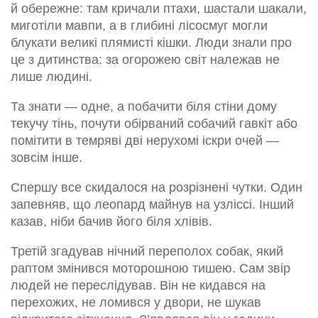
й обережне: там кричали птахи, шастали шакали,
миготіли мавпи, а в глибині лісосмуг могли
блукати великі плямисті кішки. Люди знали про
це з дитинства: за огорожею світ належав не
лише людині.
Та знати — одне, а побачити біля стіни дому
текучу тінь, почути обірваний собачий гавкіт або
помітити в темряві дві нерухомі іскри очей —
зовсім інше.
Спершу все скидалося на розрізнені чутки. Один
запевняв, що леопард майнув на узліссі. Інший
казав, ніби бачив його біля хлівів.
Третій згадував нічний переполох собак, який
раптом змінився моторошною тишею. Сам звір
людей не переслідував. Він не кидався на
перехожих, не ломився у двори, не шукав