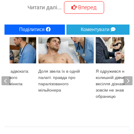
Вперед
Читати далі...
Поділитися
Коментувати
візит адвоката:
Доля звела їх в одній
Я одружився назло
ро нового
палаті: правда про
колишній дівчині, а
 яка змінила
паралізованого
весілля дізнався, 
мільйонера
зовсім не знав сво
обраницю