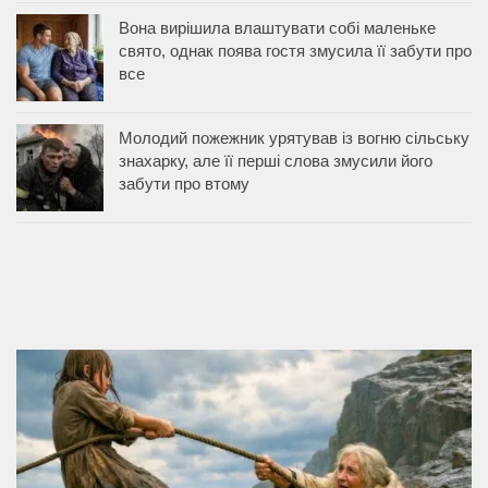
Вона вирішила влаштувати собі маленьке
свято, однак поява гостя змусила її забути про
все
Молодий пожежник урятував із вогню сільську
знахарку, але її перші слова змусили його
забути про втому