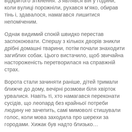
відкритого зіткнення. З’являвся він у години,
коли вулиці порожніли, рухався м’яко, обирав
тінь і, здавалося, намагався лишитися
непоміченим.
Однак видимий спокій швидко перестав
заспокоювати. Спершу з кількох дворів зникли
дрібні домашні тварини, потім почали знаходити
загиблих собак. Цього вистачило, щоб звичайна
настороженість перетворилася на справжній
страх.
Ворота стали зачиняти раніше, дітей тримали
ближче до дому, вечірні розмови біля хвірток
урвалися. Навіть ті, хто намагався переконати
сусідів, що леопард без крайньої потреби
людину не зачепить, самі мимоволі стишували
голос, коли мова заходила про шерехи за
городами. Хижак був надто близько…