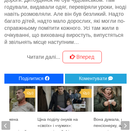
дороги. Дитбудинок не був чудовиськом. Там
годували, видавали одяг, перевіряли уроки, іноді
навіть розмовляли. Але він був безликий. Надто
багато дітей, надто мало дорослих, які могли по-
справжньому помітити кожного. Усі там жили в
очікуванні, що вихованці виростуть, випустяться
й звільнять місце наступним…
Вперед
Читати далі...
Поділитися
Коментувати
0
0
засуджена
Ціна поділу онуків на
Вона думала, що р
 лісі
«своїх» і «чужих»:
пенсіонерку, але з