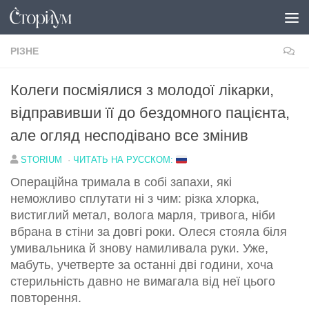
Перейти до вмісту
РІЗНЕ
Колеги посміялися з молодої лікарки,
відправивши її до бездомного пацієнта,
але огляд несподівано все змінив
STORIUM
·
ЧИТАТЬ НА РУССКОМ:
Операційна тримала в собі запахи, які
неможливо сплутати ні з чим: різка хлорка,
вистиглий метал, волога марля, тривога, ніби
вбрана в стіни за довгі роки. Олеся стояла біля
умивальника й знову намиливала руки. Уже,
мабуть, учетверте за останні дві години, хоча
стерильність давно не вимагала від неї цього
повторення.