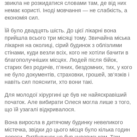
звикла не розкидатися словами там, де від них
немає користі. Іноді мовчання — не слабкість, а
економія сил.
Їй було двадцять шість. До цієї лікарні вона
прийшла всього три місяці тому. Звичайна міська
лікарня на околиці, сірий будинок з облізлими
стінами, куди везли всіх, кого не хотіли бачити в
благополучніших місцях. Людей після бійок,
старих без родичів, п’яних, бездомних, тих, у кого
не було документів, страховки, грошей, зв’язків і
навіть сил пояснити, хто вони такі.
Для молодої хірургині це був не найяскравіший
початок. Але вибирати Олеся могла лише з того,
що їй узагалі відкривалося.
Вона виросла в дитячому будинку невеликого
містечка, звідки до цього місця було кілька годин