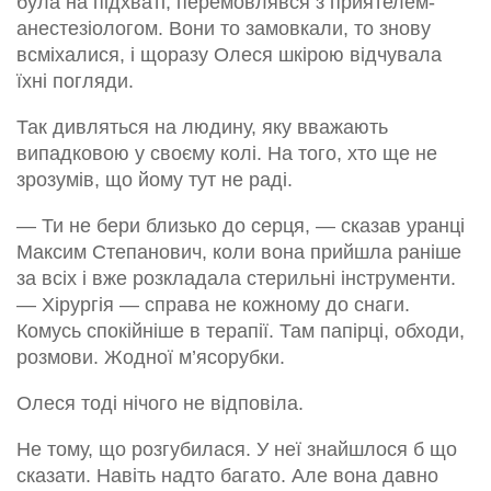
була на підхваті, перемовлявся з приятелем-
анестезіологом. Вони то замовкали, то знову
всміхалися, і щоразу Олеся шкірою відчувала
їхні погляди.
Так дивляться на людину, яку вважають
випадковою у своєму колі. На того, хто ще не
зрозумів, що йому тут не раді.
— Ти не бери близько до серця, — сказав уранці
Максим Степанович, коли вона прийшла раніше
за всіх і вже розкладала стерильні інструменти.
— Хірургія — справа не кожному до снаги.
Комусь спокійніше в терапії. Там папірці, обходи,
розмови. Жодної м’ясорубки.
Олеся тоді нічого не відповіла.
Не тому, що розгубилася. У неї знайшлося б що
сказати. Навіть надто багато. Але вона давно