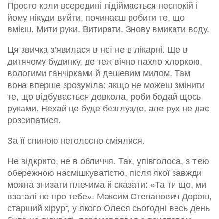
Просто коли всередині підіймається неспокій і
йому нікуди вийти, починаєш робити те, що
вмієш. Мити руки. Витирати. Знову вмикати воду.
Ця звичка з’явилася в неї не в лікарні. Ще в
дитячому будинку, де теж вічно пахло хлоркою,
вологими ганчірками й дешевим милом. Там
вона вперше зрозуміла: якщо не можеш змінити
те, що відбувається довкола, роби бодай щось
руками. Нехай це буде безглуздо, але рух не дає
розсипатися.
За її спиною неголосно сміялися.
Не відкрито, не в обличчя. Так, упівголоса, з тією
обережною насмішкуватістю, після якої завжди
можна знизати плечима й сказати: «Та ти що, ми
взагалі не про тебе». Максим Степанович Дорош,
старший хірург, у якого Олеся сьогодні весь день