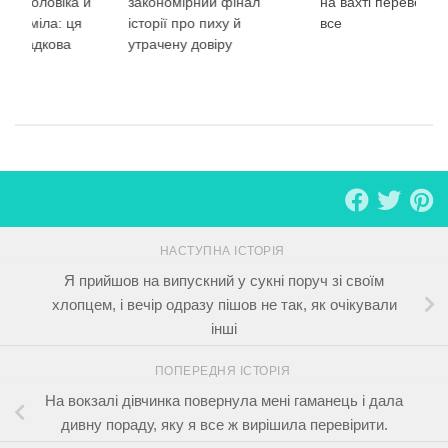
ого чоловіка й
закономірний фінал
на вахті переверну
зрозуміла: ця
історії про пиху й
все
е випадкова
утрачену довіру
НАСТУПНА ІСТОРІЯ
Я прийшов на випускний у сукні поруч зі своїм
хлопцем, і вечір одразу пішов не так, як очікували
інші
ПОПЕРЕДНЯ ІСТОРІЯ
На вокзалі дівчинка повернула мені гаманець і дала
дивну пораду, яку я все ж вирішила перевірити.