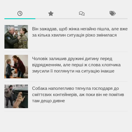
Він зажадав, щоб жінка негайно пішла, але вже
за кілька хвилин ситуація різко змінилася
Чоловік залишив дружині дитину перед
відрядженням, але перші ж слова хлопчика
змусили її поглянути на ситуацію інакше
Собака наполегливо тягнула господаря до
сміттєвих контейнерів, аж поки він не помітив
там дещо дивне