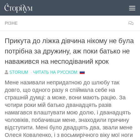
Перейти до вмісту
РІЗНЕ
Прикута до ліжка дівчина нікому не була
потрібна за дружину, аж поки батько не
наважився на несподіваний крок
STORIUM
·
ЧИТАТЬ НА РУССКОМ:
Мене називали непридатною до шлюбу так
довго, що одного разу я спіймала себе на
страшній думці: а може, вони мають рацію. За
чотири роки мій батько дванадцять разів
намагався влаштувати мою долю, і дванадцять
чоловіків, побачивши мене, знаходили причину
відступити. Мені було двадцять два, звали мене
Олеся Коваленко, і з восьмирічного віку мої ноги