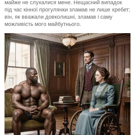
майже не слухалися мене. Нещасний випадок
під час кінної прогулянки зламав не лише хребет;
він, як вважали довколишні, зламав і саму
можливість мого майбутнього.