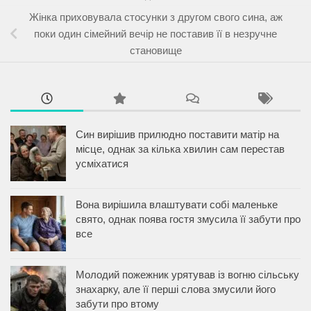
Жінка приховувала стосунки з другом свого сина, аж
поки один сімейний вечір не поставив її в незручне
становище
Син вирішив прилюдно поставити матір на
місце, однак за кілька хвилин сам перестав
усміхатися
Вона вирішила влаштувати собі маленьке
свято, однак поява гостя змусила її забути про
все
Молодий пожежник урятував із вогню сільську
знахарку, але її перші слова змусили його
забути про втому