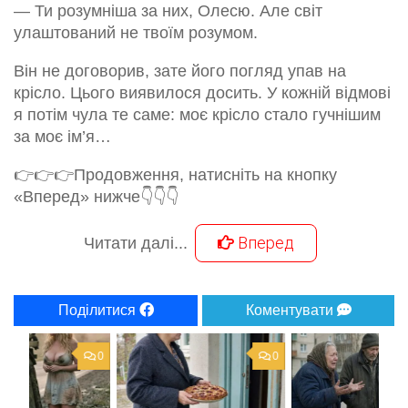
— Ти розумніша за них, Олесю. Але світ
улаштований не твоїм розумом.
Він не договорив, зате його погляд упав на
крісло. Цього виявилося досить. У кожній відмові
я потім чула те саме: моє крісло стало гучнішим
за моє ім’я…
👉👉👉Продовження, натисніть на кнопку
«Вперед» нижче👇👇👇
Вперед
Читати далі...
Поділитися
Коментувати
0
0