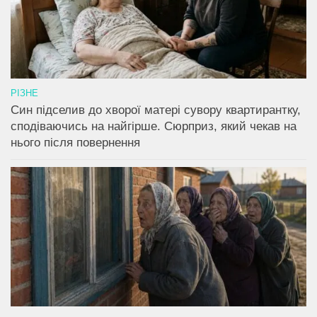
РІЗНЕ
Син підселив до хворої матері сувору квартирантку,
сподіваючись на найгірше. Сюрприз, який чекав на
нього після повернення