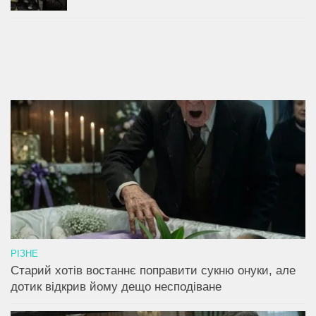
РІЗНЕ
Старий хотів востаннє поправити сукню онуки, але
дотик відкрив йому дещо несподіване