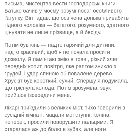
письма, мистецтва вести господарські книги.
Батько бачив у моєму розумі посаг особливого
ґатунку. Він гадав, що освічена донька привабить
гідного чоловіка — багатого, розумного, здатного
цінувати не лише прізвище, а й бесіду.
Потім був кінь — надто гарячий для дитини,
надто красивий, щоб я не почала просити
дозволу. Я пам’ятаю змію в траві, різкий злет
передніх копит, повітря, яке раптом зникло з
грудей, і удар спиною об повалене дерево.
Хрускіт був короткий, сухий. Спершу я подумала,
що тріснула колода. Потім зрозуміла: звук
прийшов ізсередини мене.
Лікарі приїздили з великих міст, тихо говорили в
сусідній кімнаті, мацали мої ступні, коліна,
поперек, просили поворушити пальцями. Я
старалася аж до болю в зубах, але ноги