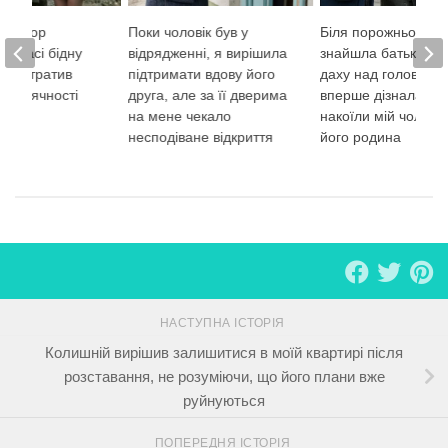
нізатор
Поки чоловік був у
Біля порожнього кі
а трасі бідну
відрядженні, я вирішила
знайшла батьків бе
він утратив
підтримати вдову його
даху над головою і
 її вдячності
друга, але за її дверима
вперше дізналася,
на мене чекало
накоїли мій чоловік
несподіване відкриття
його родина
НАСТУПНА ІСТОРІЯ
Колишній вирішив залишитися в моїй квартирі після
розставання, не розуміючи, що його плани вже
руйнуються
ПОПЕРЕДНЯ ІСТОРІЯ