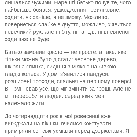
лишалися чужими. Нарешті батько почув те, чого
найбільше боявся: ушкодження невиліковне,
ходити, як раніше, я не зможу. Можливо,
повернеться слабке відчуття, можливо, з’явиться
невеликий рух, але ні бігу, ні танців, ні впевненої
ходи вже не буде.
Батько замовив крісло — не просте, а таке, яке
тільки можна було дістати: червоне дерево,
шкіряна спинка, сидіння з м’якою набивкою,
гладкі колеса. У домі з’явилися пандуси,
розширені проходи, спальня на першому поверсі.
Він змінював усе, що міг змінити за гроші. Але не
міг переробити людей, серед яких мені
належало жити.
До чотирнадцяти років мої ровесниці вже
виїжджали на пікніки, вчилися кокетувати,
приміряли світські усмішки перед дзеркалами. Я