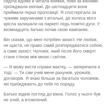
сиділа вдома й читала книжки, поки за вікнами
проїжджали екіпажі. До шістнадцяти вони
приймали перші пропозиції. Я спостерігала за
чужими заручинами з вітальні, де колеса мого
крісла залишали на паркеті ледь помітні дуги. У
вісімнадцять батько почав свою кампанію.
Він сказав, що мені потрібен захист. Не любов,
не щастя, не право самій розпоряджатися собою,
а саме захист. Чоловік, який після його смерті
стане стіною між мною і світом.
— Я можу вести справи маєтку, — заперечила я
тоді. — Ти сам учив мене рахунків, урожаїв,
договорів. Я знаю більше за багатьох чоловіків,
які приїжджають до тебе по пораду.
Батько відвів погляд до вікна. Голос у нього був
не злий, а втомлений.