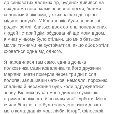
до синюватих далеких гір, будинок дивився на
них двома поверхами червоної цегли, білими
колонами й вікнами, у яких на заході горіло
мідяне полум’я. У Коваленків були величезні
родючі землі, близько двох сотень поневолених
людей і старий дім, збудований ще моїм дідом.
Кімнат у ньому було стільки, що ми з батьком
могли тижнями не зустрічатися, якщо обоє хотіли
сховатися одне від одного.
Я народилася там само, єдина донька
полковника Сави Коваленка та його дружини
Мар’яни. Мати померла через три дні після
пологів, залишивши батькові немовля, порожню
спальню й небажання будь-коли одружуватися
знову. Він виховував мене дивною сумішшю
стриманої ніжності й розважливої турботи. Мене
вчили більше, ніж було заведено вчити дівчат
мого кола: давніх мов, лічби, історії, філософії,