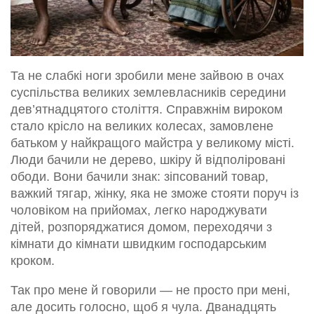
Та не слабкі ноги зробили мене зайвою в очах
суспільства великих землевласників середини
дев’ятнадцятого століття. Справжнім вироком
стало крісло на великих колесах, замовлене
батьком у найкращого майстра у великому місті.
Люди бачили не дерево, шкіру й відполіровані
ободи. Вони бачили знак: зіпсований товар,
важкий тягар, жінку, яка не зможе стояти поруч із
чоловіком на прийомах, легко народжувати
дітей, розпоряджатися домом, переходячи з
кімнати до кімнати швидким господарським
кроком.
Так про мене й говорили — не просто при мені,
але досить голосно, щоб я чула. Дванадцять