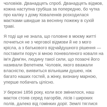
чоловіків. Дванадцять спроб. Дванадцять відмов,
кожна наступна грубіша за попередню, бо чутка
про каліку з дому Коваленків розходилася
маєтками швидше за весняну пожежу в сухій
траві.
Я тоді ще не знала, що головне в моєму житті
почнеться не з чергової відмови й не з мого
крісла, а з батькового відчайдушного рішення —
поставити поруч зі мною поневоленого коваля на
ім’я Дем’ян, людину такої сили, що позаочі його
називали Велетнем. Чоловік, якого вважали
власністю, виявиться вільнішим душею, ніж
багато наших гостей, а жінку, визнану марною,
уперше побачать цілісно.
У березні 1856 року, коли все змінилося, наш
маєток стояв серед пагорбів, лісів і широких
полів, далеко від гомінких доріг. Землі тяглися