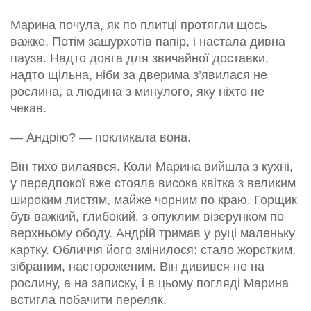
Марина почула, як по плитці протягли щось
важке. Потім зашурхотів папір, і настала дивна
пауза. Надто довга для звичайної доставки,
надто щільна, ніби за дверима з’явилася не
рослина, а людина з минулого, яку ніхто не
чекав.
— Андрію? — покликала вона.
Він тихо вилаявся. Коли Марина вийшла з кухні,
у передпокої вже стояла висока квітка з великим
широким листям, майже чорним по краю. Горщик
був важкий, глибокий, з опуклим візерунком по
верхньому ободу. Андрій тримав у руці маленьку
картку. Обличчя його змінилося: стало жорстким,
зібраним, настороженим. Він дивився не на
рослину, а на записку, і в цьому погляді Марина
встигла побачити переляк.