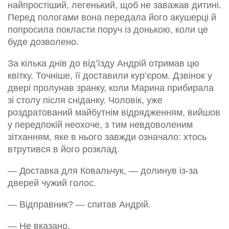
найпростіший, легенький, щоб не заважав дитині.
Перед пологами вона передала його акушерці й
попросила покласти поруч із донькою, коли це
буде дозволено.
За кілька днів до від’їзду Андрій отримав цю
квітку. Точніше, її доставили кур’єром. Дзвінок у
двері пролунав зранку, коли Марина прибирала
зі столу після сніданку. Чоловік, уже
роздратований майбутнім відрядженням, вийшов
у передпокій неохоче, з тим невдоволеним
зітханням, яке в нього завжди означало: хтось
втрутився в його розклад.
— Доставка для Ковальчук, — долинув із-за
дверей чужий голос.
— Відправник? — спитав Андрій.
— Не вказано.