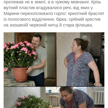
пролежав не в землі, а в чужому мовчанні. Крізь
мутний пластик вгадувалися речі, від яких у
Марини перехоплювало горло: крихітний браслет
із пологового відділення, бірка, срібний хрестик
на зношеній червоній нитці й стара флешка.