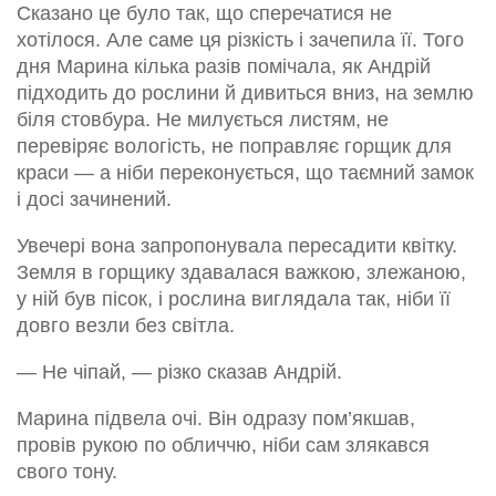
Сказано це було так, що сперечатися не
хотілося. Але саме ця різкість і зачепила її. Того
дня Марина кілька разів помічала, як Андрій
підходить до рослини й дивиться вниз, на землю
біля стовбура. Не милується листям, не
перевіряє вологість, не поправляє горщик для
краси — а ніби переконується, що таємний замок
і досі зачинений.
Увечері вона запропонувала пересадити квітку.
Земля в горщику здавалася важкою, злежаною,
у ній був пісок, і рослина виглядала так, ніби її
довго везли без світла.
— Не чіпай, — різко сказав Андрій.
Марина підвела очі. Він одразу пом’якшав,
провів рукою по обличчю, ніби сам злякався
свого тону.