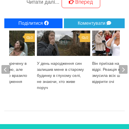
Вперед
Читати далі...
Поділитися
Коментувати
0
0
ов наречену в
У день народження син
Він приїхав на ірж
ь живою, але
залишив мене в старому
відрі. Реакція наре
е його вразило
будинку в глухому селі,
змусила всіх широ
опередження
не знаючи, хто живе
відкрити очі
поруч