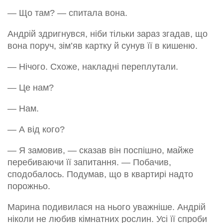
— Що там? — спитала вона.
Андрій здригнувся, ніби тільки зараз згадав, що
вона поруч, зім’яв картку й сунув її в кишеню.
— Нічого. Схоже, накладні переплутали.
— Це нам?
— Нам.
— А від кого?
— Я замовив, — сказав він поспішно, майже
перебиваючи її запитання. — Побачив,
сподобалось. Подумав, що в квартирі надто
порожньо.
Марина подивилася на нього уважніше. Андрій
ніколи не любив кімнатних рослин. Усі її спроби