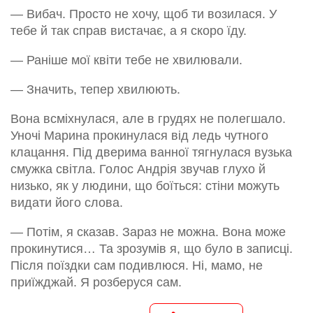
— Вибач. Просто не хочу, щоб ти возилася. У
тебе й так справ вистачає, а я скоро їду.
— Раніше мої квіти тебе не хвилювали.
— Значить, тепер хвилюють.
Вона всміхнулася, але в грудях не полегшало.
Уночі Марина прокинулася від ледь чутного
клацання. Під дверима ванної тягнулася вузька
смужка світла. Голос Андрія звучав глухо й
низько, як у людини, що боїться: стіни можуть
видати його слова.
— Потім, я сказав. Зараз не можна. Вона може
прокинутися… Та зрозумів я, що було в записці.
Після поїздки сам подивлюся. Ні, мамо, не
приїжджай. Я розберуся сам.