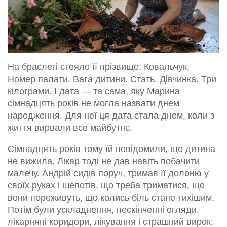
На браслеті стояло її прізвище. Ковальчук.
Номер палати. Вага дитини. Стать. Дівчинка. Три
кілограми. І дата — та сама, яку Марина
сімнадцять років не могла назвати днем
народження. Для неї ця дата стала днем, коли з
життя вирвали все майбутнє.
Сімнадцять років тому їй повідомили, що дитина
не вижила. Лікар тоді не дав навіть побачити
малечу. Андрій сидів поруч, тримав її долоню у
своїх руках і шепотів, що треба триматися, що
вони переживуть, що колись біль стане тихішим.
Потім були ускладнення, нескінченні огляди,
лікарняні коридори, лікування і страшний вирок: