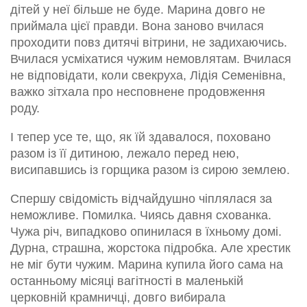
дітей у неї більше не буде. Марина довго не
приймала цієї правди. Вона заново вчилася
проходити повз дитячі вітрини, не задихаючись.
Вчилася усміхатися чужим немовлятам. Вчилася
не відповідати, коли свекруха, Лідія Семенівна,
важко зітхала про несповнене продовження
роду.
І тепер усе те, що, як їй здавалося, поховано
разом із її дитиною, лежало перед нею,
висипавшись із горщика разом із сирою землею.
Спершу свідомість відчайдушно чіплялася за
неможливе. Помилка. Чиясь давня схованка.
Чужа річ, випадково опинилася в їхньому домі.
Дурна, страшна, жорстока підробка. Але хрестик
не міг бути чужим. Марина купила його сама на
останньому місяці вагітності в маленькій
церковній крамничці, довго вибирала