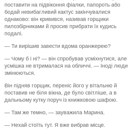
поставити на підвіконня фіалки, папороть або
бодай невибагливий кактус закінчувалися
однаково: він кривився, називав горщики
пилозбірниками й просив прибрати їх кудись
подалі.
— Ти вирішив завести вдома оранжерею?
— Чому б і ні? — він спробував усміхнутися, але
усмішка не втрималася на обличчі. — Іноді люди
змінюються.
Він підняв горщик, переніс його у вітальню й
поставив не біля вікна, де було світліше, а в
дальньому кутку поруч із книжковою шафою.
— Там же темно, — зауважила Марина.
— Нехай стоїть тут. Я вже вибрав місце.