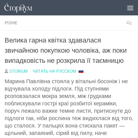
Перейти до вмісту
РІЗНЕ
Велика гарна квітка здавалася
звичайною покупкою чоловіка, аж поки
випадковість не розкрила її таємницю
STORIUM
·
ЧИТАТЬ НА РУССКОМ:
Марина Павлівна стояла у вітальні босоніж і не
відчувала холоду підлоги. Під ступнями
розповзалася мокра земля, між грудками
поблискували гострі краї розбитої кераміки,
поруч лежало важке темне листя, притиснуте до
підлоги так, ніби рослина теж видихлася від того,
що сталося. У пальцях вона стискала пакет —
щільний, запаяний, сірий від пилу, наче