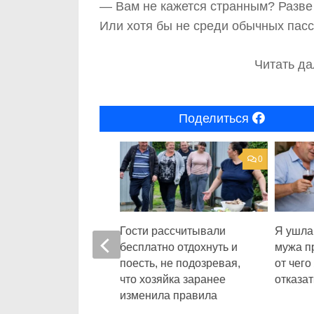
— Вам не кажется странным? Разве
Или хотя бы не среди обычных пас
Читать да
Поделиться
0
тал об этой
Гости рассчитывали
Я ушла 
. Но фото в рамке
бесплатно отдохнуть и
мужа п
ило его порвать
поесть, не подозревая,
от чего
е
что хозяйка заранее
отказат
изменила правила