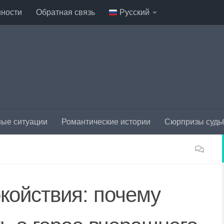
нности
Обратная связь
Русский
ые ситуации
Романтические истории
Сюрпризы судь
койствия: почему