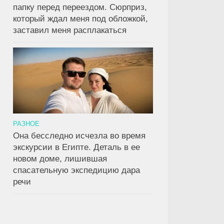
папку перед переездом. Сюрприз,
который ждал меня под обложкой,
заставил меня расплакаться
0
РАЗНОЕ
Она бесследно исчезла во время
экскурсии в Египте. Деталь в ее
новом доме, лишившая
ал, что его мать
Последняя капля:
Девушка 
спасательную экспедицию дара
«придирается к
почему прикосновение к
Сюрприз,
речи
». Сюрприз,
фуражке изменило всё
ее родны
 ждал его на
 камеры
о наблюдения