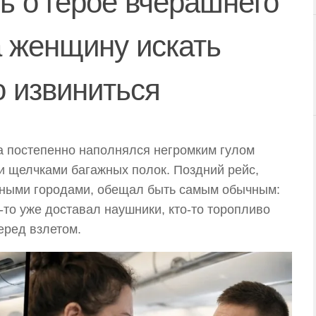
ь о герое вчерашнего
а женщину искать
о извиниться
 постепенно наполнялся негромким гулом
и щелчками багажных полок. Поздний рейс,
пными городами, обещал быть самым обычным:
-то уже доставал наушники, кто-то торопливо
еред взлетом.