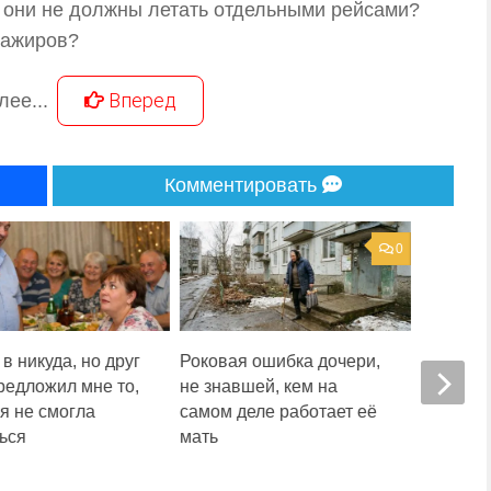
 они не должны летать отдельными рейсами?
сажиров?
Вперед
лее...
Комментировать
0
в никуда, но друг
Роковая ошибка дочери,
Муж счит
редложил мне то,
не знавшей, кем на
просто 
 я не смогла
самом деле работает её
мелочам
ься
мать
который
флешке
скрытог