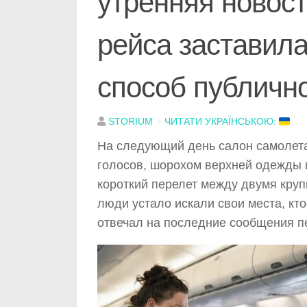
утренняя новост
рейса заставил
способ публичн
STORIUM
·
ЧИТАТИ УКРАЇНСЬКОЮ:
На следующий день салон самолета
голосов, шорохом верхней одежды 
короткий перелет между двумя кру
люди устало искали свои места, кто
отвечал на последние сообщения п