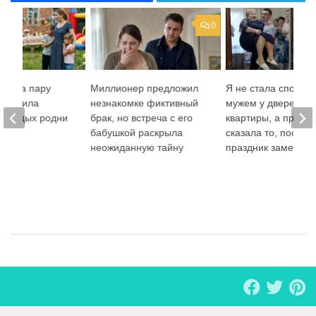
0
тка за пару
Миллионер предложил
Я не стала спорить
евратила
незнакомке фиктивный
мужем у дверей
й отдых родни
брак, но встреча с его
квартиры, а просто
бабушкой раскрыла
сказала то, после ч
неожиданную тайну
праздник замер.