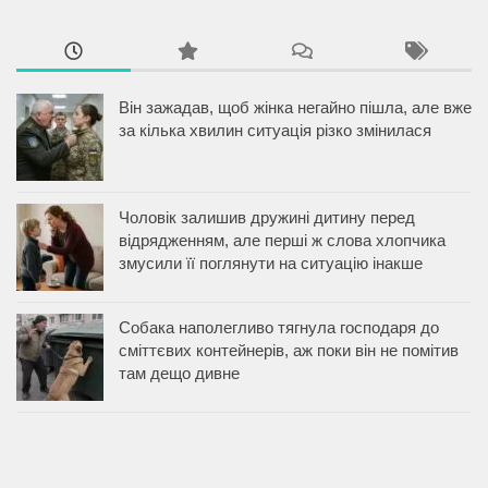
Він зажадав, щоб жінка негайно пішла, але вже
за кілька хвилин ситуація різко змінилася
Чоловік залишив дружині дитину перед
відрядженням, але перші ж слова хлопчика
змусили її поглянути на ситуацію інакше
Собака наполегливо тягнула господаря до
сміттєвих контейнерів, аж поки він не помітив
там дещо дивне