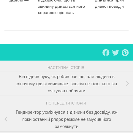
…
хвилину дізнається його
дивної поведінки.
справжню цінність.
НАСТУПНА ІСТОРІЯ
Він підняв руку, як робив раніше, але людина в
жіночому одязі виявилася зовсім не тією, кого він
очікував побачити
ПОПЕРЕДНЯ ІСТОРІЯ
Гендиректор усміхнувся з дівчини без досвіду, аж
поки останній рядок резюме не змусив його
замовкнути