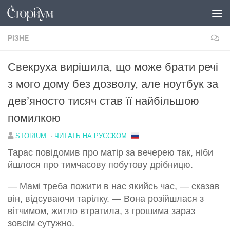
Перейти до вмісту
РІЗНЕ
Свекруха вирішила, що може брати речі
з мого дому без дозволу, але ноутбук за
дев’яносто тисяч став її найбільшою
помилкою
STORIUM
·
ЧИТАТЬ НА РУССКОМ:
Тарас повідомив про матір за вечерею так, ніби
йшлося про тимчасову побутову дрібницю.
— Мамі треба пожити в нас якийсь час, — сказав
він, відсуваючи тарілку. — Вона розійшлася з
вітчимом, житло втратила, з грошима зараз
зовсім сутужно.