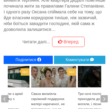
виявити терпіння. Але квартира дедалі помітніше
починала жити за правилами Галини Степанівни.
І одного разу Оксана спіймала себе на тому, що
йде власним коридором тихіше, ніж зазвичай,
ніби боїться завадити господині, якій сама ж
дозволила залишитися…
Вперед
Читати далі...
Поділитися
Коментувати
0
0
римали з армії
Сваха висміяла
Три ночі поспіль в
у труну з
скромний подарунок
приходила до одніє
ю «не
матері нареченої, не
могили, і лісник ви
и». Відкрили —
підозрюючи, що за
дізнатися причину ї