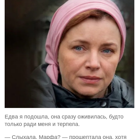
Едва я подошла, она сразу оживилась, будто
только ради меня и терпела.
— Слыхала, Марфа? — прошептала она, хотя