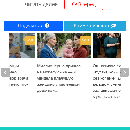
Вперед
Читать далее...
Поделиться
Комментировать
0
0
 операции
Миллионерша пришла
Он называл ее
случайно
на могилу сына — и
«пустышкой» и бро
разговор врача
увидела плачущую
без копейки. Детал
что от него что-
женщину с маленькой
деловом ужине,
ают
девочкой…
заставившая бывш
мужа кусать локти