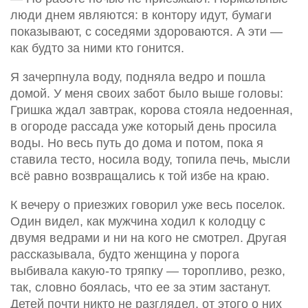
люди днем являются: в контору идут, бумаги
показывают, с соседями здороваются. А эти —
как будто за ними кто гонится.
Я зачерпнула воду, подняла ведро и пошла
домой. У меня своих забот было выше головы:
Гришка ждал завтрак, корова стояла недоенная,
в огороде рассада уже который день просила
воды. Но весь путь до дома и потом, пока я
ставила тесто, носила воду, топила печь, мысли
всё равно возвращались к той избе на краю.
К вечеру о приезжих говорил уже весь поселок.
Один видел, как мужчина ходил к колодцу с
двумя ведрами и ни на кого не смотрел. Другая
рассказывала, будто женщина у порога
выбивала какую-то тряпку — торопливо, резко,
так, словно боялась, что ее за этим застанут.
Детей почти никто не разглядел, от этого о них