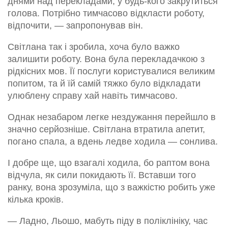
днями над перекладами, у будь-кого закрутиться
голова. Потрібно тимчасово відкласти роботу,
відпочити, — запропонував він.
Світлана так і зробила, хоча було важко
залишити роботу. Вона була перекладачкою з
рідкісних мов. Її послуги користувалися великим
попитом, та й їй самій тяжко було відкладати
улюблену справу хай навіть тимчасово.
Однак незабаром легке нездужання перейшло в
значно серйозніше. Світлана втратила апетит,
погано спала, а вдень ледве ходила — сонлива.
І добре ще, що взагалі ходила, бо раптом вона
відчула, як сили покидають її. Вставши того
ранку, вона зрозуміла, що з важкістю робить уже
кілька кроків.
— Ладно, Льошо, мабуть піду в поліклініку, час