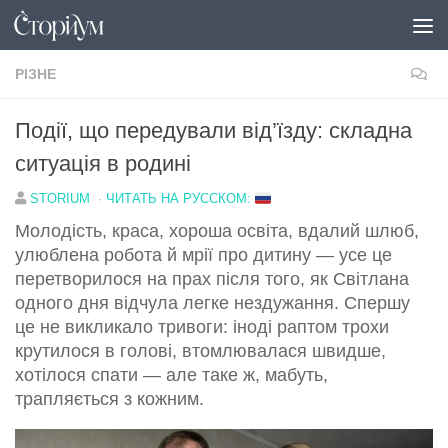
Перейти до вмісту
РІЗНЕ
Події, що передували від’їзду: складна
ситуація в родині
STORIUM
·
ЧИТАТЬ НА РУССКОМ:
Молодість, краса, хороша освіта, вдалий шлюб,
улюблена робота й мрії про дитину — усе це
перетворилося на прах після того, як Світлана
одного дня відчула легке нездужання. Спершу
це не викликало тривоги: іноді раптом трохи
крутилося в голові, втомлювалася швидше,
хотілося спати — але таке ж, мабуть,
трапляється з кожним.