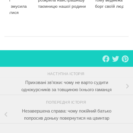
а, що змусила
таємницю нашої родини
борг своїй людині
плакатися
НАСТУПНА ІСТОРІЯ
Приховані зв’язки: чому не варто судити
однокурсників за товщиною їхнього гаманця
ПОПЕРЕДНЯ ІСТОРІЯ
Незавершена справа: чому покійний батько
попросив доньку повернутися на цвинтар