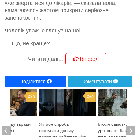
уже звертатися до лікарів, — сказала вона,
намагаючись жартом прикрити серйозне
занепокоєння.
Чоловік уважно глянув на неї.
— Що, не краще?
Вперед
Читати далі...
Поділитися
Коментувати
0
0
 догляду заради
Як моя спроба
Ілюзія самотності: 
аструлі.
врятувати доньку
урятоване багато р
на дні
розкрила найстрашнішу
тому ведмежа відд