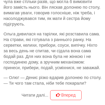
чула вже стільки разів, що могла б вимовити
його замість нього. Він ляскав долонею по столу,
вимагав уваги, говорив голосніше, ніж треба, і
насолоджувався тим, як мати й сестра йому
підігрують.
Ольга дивилася на тарілки, які розставила сама.
На страви, які готувала з раннього ранку. На
серветки, келихи, прибори, соуси, випічку. Ніхто
за весь день не спитав, чи сідала вона сама
бодай раз. Для них вона була не жінкою і не
господинею дому, а зручним механізмом:
принеси, прибери, подай, усміхнися, не заважай.
— Олю! — Денис різко вдарив долонею по столу.
— Ти чого там стала, ніби тебе покарали?
Вперед
Читати далі...