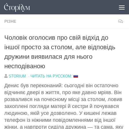
Перейти до вмісту
РІЗНЕ
Чоловік оголосив про свій відхід до
іншої просто за столом, але відповідь
дружини виявилася для нього
несподіваною
STORIUM
·
ЧИТАТЬ НА РУССКОМ:
Денис був переконаний: сьогодні він остаточно
відчиняє двері в життя, про яке давно мріяв. Він
розвалився на почесному місці за столом, ловив
захоплені погляди матері й сестри й почувався
людиною, якій усе дозволено. У кишені лежав
телефон із ніжними повідомленнями від іншої
жінки, а навпроти сиділа дружина — та сама, яку