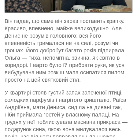
Він гадав, що саме він зараз поставить крапку.
Красиво, впевнено, майже великодушно. Але
Денис не розумів головного: вся його
впевненість трималася не на силі, розумі чи
грошах. Його добробут багато років підпирала
Ольга — тиха, непомітна, звична, як світло в
коридорі. І варто було їй прибрати руки, як уся
вибудувана ним розкіш мала осипатися пилом
просто на цей святковий стіл.
У квартирі стояв густий запах запеченої птиці,
солодких парфумів і нагрітого кришталю. Раїса
Андріївна, мати Дениса, сиділа на дивані так,
ніби приймала гостей у власному палаці. На
грудях у неї поблискувала масивна прикраса —
подарунок сина, якою вона милувалася весь
вечір, час від часу поправляючи ланцюжок