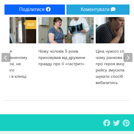
Поділитися
Коментувати
0
ургиня
Чому чоловік 5 років
Ціна чужого спокою
а пораненому
приховував від дружини
чому ранкова нови
і вночі, не
правду про її «гастрит»
про героя вчорашн
и, кого
рейсу змусила жінк
ранці в клініці
шукати спосіб публ
вибачитись