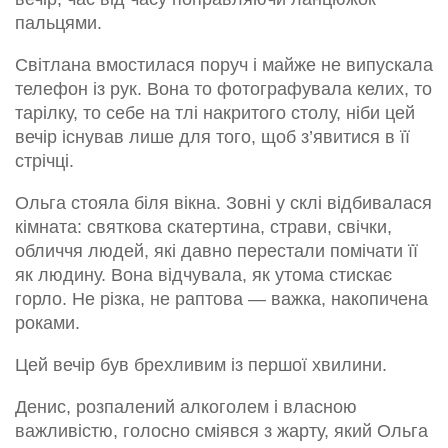
пальцями.
Світлана вмостилася поруч і майже не випускала
телефон із рук. Вона то фотографувала келих, то
тарілку, то себе на тлі накритого столу, ніби цей
вечір існував лише для того, щоб з’явитися в її
стрічці.
Ольга стояла біля вікна. Зовні у склі відбивалася
кімната: святкова скатертина, страви, свічки,
обличчя людей, які давно перестали помічати її
як людину. Вона відчувала, як утома стискає
горло. Не різка, не раптова — важка, накопичена
роками.
Цей вечір був брехливим із першої хвилини.
Денис, розпалений алкоголем і власною
важливістю, голосно сміявся з жарту, який Ольга