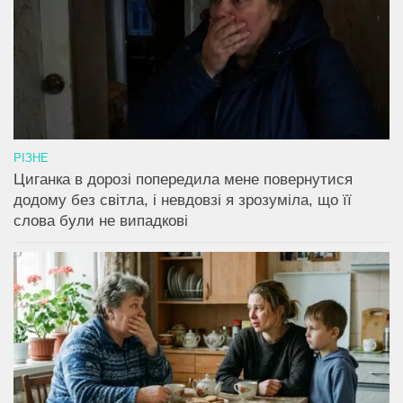
РІЗНЕ
Циганка в дорозі попередила мене повернутися
додому без світла, і невдовзі я зрозуміла, що її
слова були не випадкові