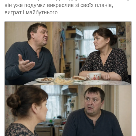
він уже подумки викреслив зі своїх планів,
витрат і майбутнього.