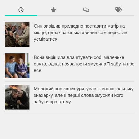
Син вирішив прилюдно поставити матір на
місце, однак за кілька хвилин сам перестав
усміхатися
Вона вирішила влаштувати собі маленьке
свято, однак поява гостя змусила її забути про
все
Молодий пожежник урятував із вогню сільську
знахарку, але її перші слова змусили його
забути про втому