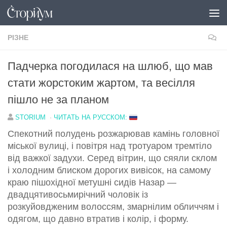
Перейти до вмісту
РІЗНЕ
Падчерка погодилася на шлюб, що мав
стати жорстоким жартом, та весілля
пішло не за планом
STORIUM
·
ЧИТАТЬ НА РУССКОМ:
Спекотний полудень розжарював камінь головної
міської вулиці, і повітря над тротуаром тремтіло
від важкої задухи. Серед вітрин, що сяяли склом
і холодним блиском дорогих вивісок, на самому
краю пішохідної метушні сидів Назар —
двадцятивосьмирічний чоловік із
розкуйовдженим волоссям, змарнілим обличчям і
одягом, що давно втратив і колір, і форму.