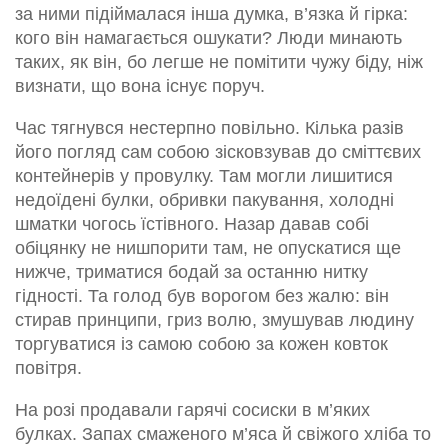
за ними підіймалася інша думка, в’язка й гірка:
кого він намагається ошукати? Люди минають
таких, як він, бо легше не помітити чужу біду, ніж
визнати, що вона існує поруч.
Час тягнувся нестерпно повільно. Кілька разів
його погляд сам собою зісковзував до сміттєвих
контейнерів у провулку. Там могли лишитися
недоїдені булки, обривки пакування, холодні
шматки чогось їстівного. Назар давав собі
обіцянку не нишпорити там, не опускатися ще
нижче, триматися бодай за останню нитку
гідності. Та голод був ворогом без жалю: він
стирав принципи, гриз волю, змушував людину
торгуватися із самою собою за кожен ковток
повітря.
На розі продавали гарячі сосиски в м’яких
булках. Запах смаженого м’яса й свіжого хліба то