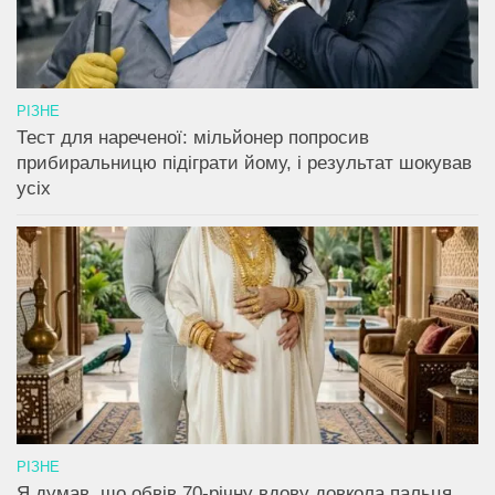
РІЗНЕ
Тест для нареченої: мільйонер попросив
прибиральницю підіграти йому, і результат шокував
усіх
РІЗНЕ
Я думав, що обвів 70-річну вдову довкола пальця