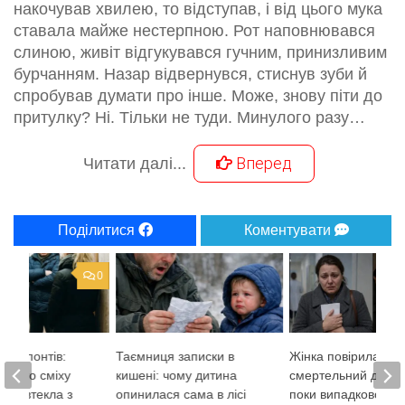
накочував хвилею, то відступав, і від цього мука
ставала майже нестерпною. Рот наповнювався
слиною, живіт відгукувався гучним, принизливим
бурчанням. Назар відвернувся, стиснув зуби й
спробував думати про інше. Може, знову піти до
притулку? Ні. Тільки не туди. Минулого разу…
Вперед
Читати далі...
Поділитися
Коментувати
0
вих понтів:
Таємниця записки в
Жінка повірила в
я мого сміху
кишені: чому дитина
смертельний діагно
ама втекла з
опинилася сама в лісі
поки випадково не