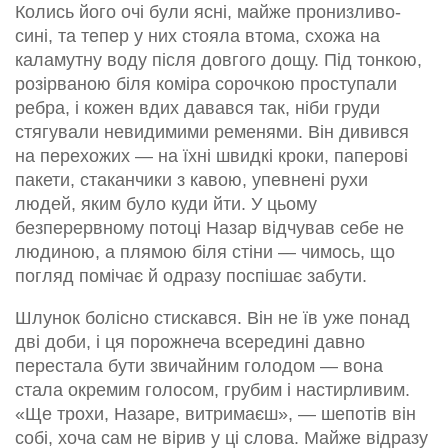
Колись його очі були ясні, майже пронизливо-
сині, та тепер у них стояла втома, схожа на
каламутну воду після довгого дощу. Під тонкою,
розірваною біля коміра сорочкою проступали
ребра, і кожен вдих давався так, ніби груди
стягували невидимими ременями. Він дивився
на перехожих — на їхні швидкі кроки, паперові
пакети, стаканчики з кавою, упевнені рухи
людей, яким було куди йти. У цьому
безперервному потоці Назар відчував себе не
людиною, а плямою біля стіни — чимось, що
погляд помічає й одразу поспішає забути.
Шлунок болісно стискався. Він не їв уже понад
дві доби, і ця порожнеча всередині давно
перестала бути звичайним голодом — вона
стала окремим голосом, грубим і настирливим.
«Ще трохи, Назаре, витримаєш», — шепотів він
собі, хоча сам не вірив у ці слова. Майже відразу