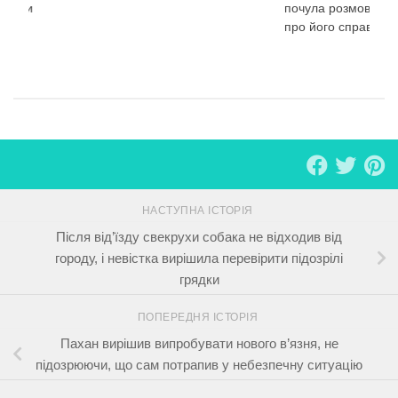
артири
почула розмову чол
про його справжній
НАСТУПНА ІСТОРІЯ
Після від’їзду свекрухи собака не відходив від
городу, і невістка вирішила перевірити підозрілі
грядки
ПОПЕРЕДНЯ ІСТОРІЯ
Пахан вирішив випробувати нового в’язня, не
підозрюючи, що сам потрапив у небезпечну ситуацію