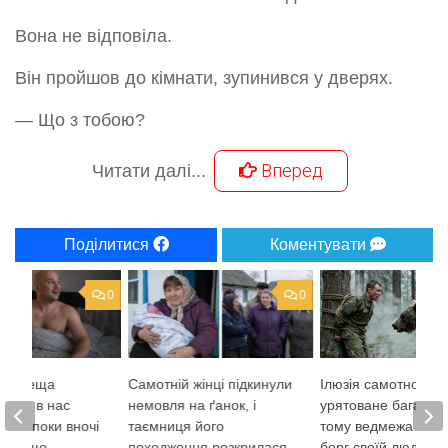
Вона не відповіла.
Він пройшов до кімнати, зупинився у дверях.
— Що з тобою?
Вперед
Читати далі...
Поділитися
Коментувати
0
0
 що теща
Самотній жінці підкинули
Ілюзія самотності: 
живе в нас
немовля на ґанок, і
урятоване багато р
в, аж поки вночі
таємниця його
тому ведмежа відд
ся дещо
походження розкрилася
борг своїй людині