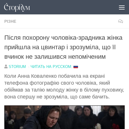
Перейти до вмісту
РІЗНЕ
Після похорону чоловіка-зрадника жінка
прийшла на цвинтар і зрозуміла, що її
вчинок не залишився непоміченим
STORIUM
·
ЧИТАТЬ НА РУССКОМ:
Коли Анна Коваленко побачила на екрані
телефона фотографію свого чоловіка, який
обіймав за талію молоду жінку в білому пуховику,
вона спершу не зрозуміла, що саме бачить.