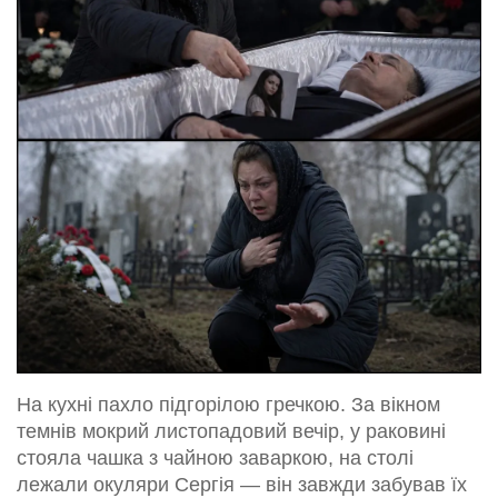
На кухні пахло підгорілою гречкою. За вікном
темнів мокрий листопадовий вечір, у раковині
стояла чашка з чайною заваркою, на столі
лежали окуляри Сергія — він завжди забував їх