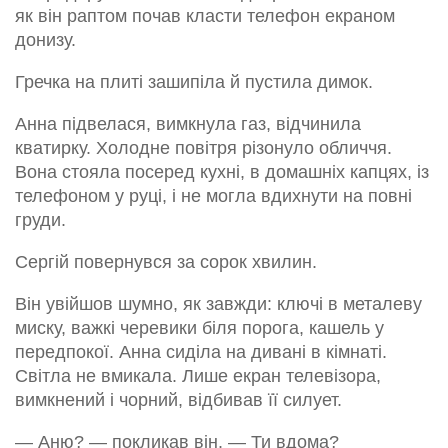
як він раптом почав класти телефон екраном
донизу.
Гречка на плиті зашипіла й пустила димок.
Анна підвелася, вимкнула газ, відчинила
кватирку. Холодне повітря різонуло обличчя.
Вона стояла посеред кухні, в домашніх капцях, із
телефоном у руці, і не могла вдихнути на повні
груди.
Сергій повернувся за сорок хвилин.
Він увійшов шумно, як завжди: ключі в металеву
миску, важкі черевики біля порога, кашель у
передпокої. Анна сиділа на дивані в кімнаті.
Світла не вмикала. Лише екран телевізора,
вимкнений і чорний, відбивав її силует.
— Аню? — покликав він. — Ти вдома?