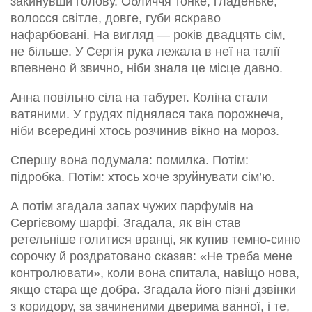
закинувши голову. Обличчя тонке, гладеньке,
волосся світле, довге, губи яскраво
нафарбовані. На вигляд — років двадцять сім,
не більше. У Сергія рука лежала в неї на талії
впевнено й звично, ніби знала це місце давно.
Анна повільно сіла на табурет. Коліна стали
ватяними. У грудях піднялася така порожнеча,
ніби всередині хтось розчинив вікно на мороз.
Спершу вона подумала: помилка. Потім:
підробка. Потім: хтось хоче зруйнувати сім’ю.
А потім згадала запах чужих парфумів на
Сергієвому шарфі. Згадала, як він став
ретельніше голитися вранці, як купив темно-синю
сорочку й роздратовано сказав: «Не треба мене
контролювати», коли вона спитала, навіщо нова,
якщо стара ще добра. Згадала його пізні дзвінки
з коридору, за зачиненими дверима ванної, і те,