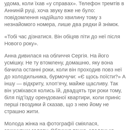
удома, коли їхав «у справах». Телефон тремтів в
Анниній руці, хоча звуку вже не було:
повідомлення надійшло хвилину тому з
незнайомого номера, лише два рядки й знімок.
«Тобі час дізнатися. Він обіцяв піти до неї після
Нового року».
Анна дивилася на обличчя Сергія. На його
усмішку. Не ту втомлену, домашню, яку вона
бачила останні роки, коли він проходив повз неї
до холодильника, бурмочучи: «Є щось поїсти?» А
іншу — відкриту, хлоп’ячу, майже щасливу. Так
він усміхався колись їй, двадцять три роки тому,
біля під’їзду орендованої квартири, коли приніс
перші гвоздики й сказав, що з нею йому не
страшно жити.
Молода жінка на фотографії сміялася,