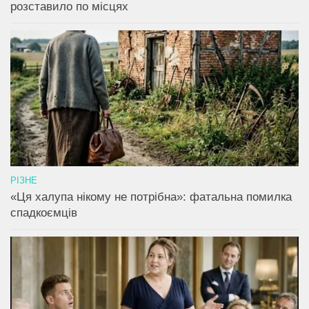
розставило по місцях
РІЗНЕ
«Ця халупа нікому не потрібна»: фатальна помилка
спадкоємців