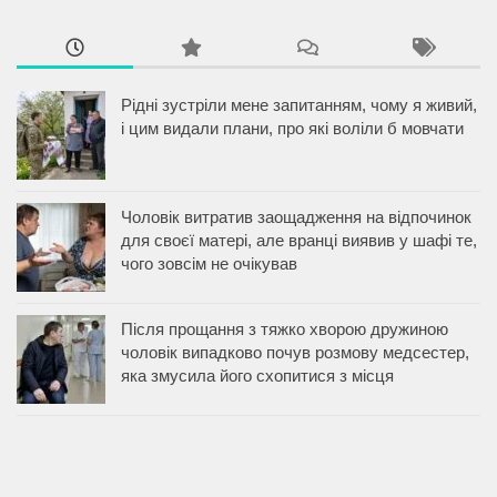
Рідні зустріли мене запитанням, чому я живий,
і цим видали плани, про які воліли б мовчати
Чоловік витратив заощадження на відпочинок
для своєї матері, але вранці виявив у шафі те,
чого зовсім не очікував
Після прощання з тяжко хворою дружиною
чоловік випадково почув розмову медсестер,
яка змусила його схопитися з місця