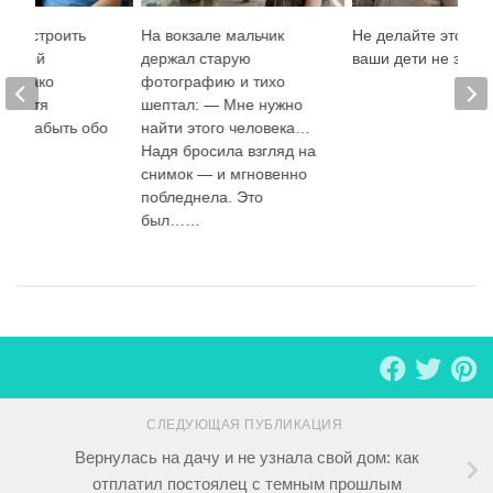
ла устроить
На вокзале мальчик
Не делайте этого, 
енький
держал старую
ваши дети не звон
 однако
фотографию и тихо
е гостя
шептал: — Мне нужно
 её забыть обо
найти этого человека…
Надя бросила взгляд на
снимок — и мгновенно
побледнела. Это
был……
СЛЕДУЮЩАЯ ПУБЛИКАЦИЯ
Вернулась на дачу и не узнала свой дом: как
отплатил постоялец с темным прошлым