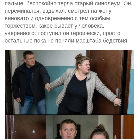
пальце, беспокойно терла старый линолеум. Он
переминался, вздыхал, смотрел на жену
виновато и одновременно с тем особым
торжеством, какое бывает у человека,
уверенного: поступил он героически, просто
остальные пока не поняли масштаба бедствия.