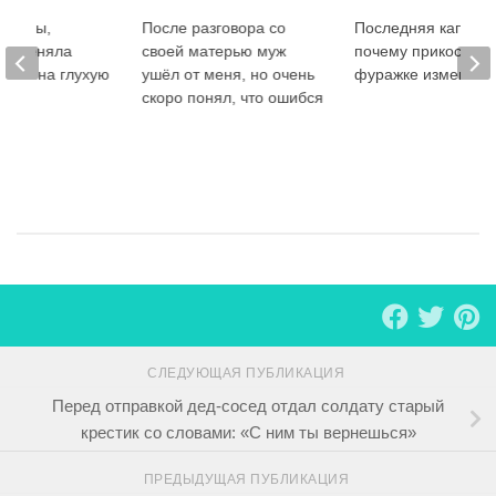
нщины,
После разговора со
Последняя капля:
променяла
своей матерью муж
почему прикоснове
лицы на глухую
ушёл от меня, но очень
фуражке изменило
скоро понял, что ошибся
СЛЕДУЮЩАЯ ПУБЛИКАЦИЯ
Перед отправкой дед-сосед отдал солдату старый
крестик со словами: «С ним ты вернешься»
ПРЕДЫДУЩАЯ ПУБЛИКАЦИЯ