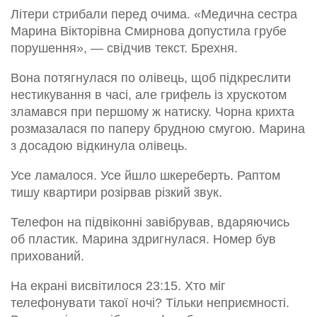
Літери стрибали перед очима. «Медична сестра
Марина Вікторівна Смирнова допустила грубе
порушення», — свідчив текст. Брехня.
Вона потягнулася по олівець, щоб підкреслити
нестикування в часі, але грифель із хрускотом
зламався при першому ж натиску. Чорна крихта
розмазалася по паперу брудною смугою. Марина
з досадою відкинула олівець.
Усе ламалося. Усе йшло шкереберть. Раптом
тишу квартири розірвав різкий звук.
Телефон на підвіконні завібрував, вдаряючись
об пластик. Марина здригнулася. Номер був
прихований.
На екрані висвітилося 23:15. Хто міг
телефонувати такої ночі? Тільки неприємності.