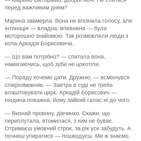
— Марино Вікторівно, доброї ночі. Не спиться
перед важливим днем?
Марина завмерла. Вона не впізнала голосу, але
інтонація — владна, впевнена — була
моторошно знайомою. Так розмовляли люди з
кола Аркадія Борисовича.
— Що вам потрібно? — спитала вона,
намагаючись, щоб зуби не цокотіли.
— Пораду хочемо дати. Дружню, — всміхнувся
співрозмовник. — Завтра в суді не треба
влаштовувати цирк. Аркадій Борисович —
людина поважна, йому зайвий галас ні до чого.
— Визнай провину, дівчинко. Скажи, що
переплутала, втомилася, з ким не буває.
Отримаєш умовний строк, за рік усе забудуть. А
почнеш упиратися — пошкодуєш. Ми ж знаємо,