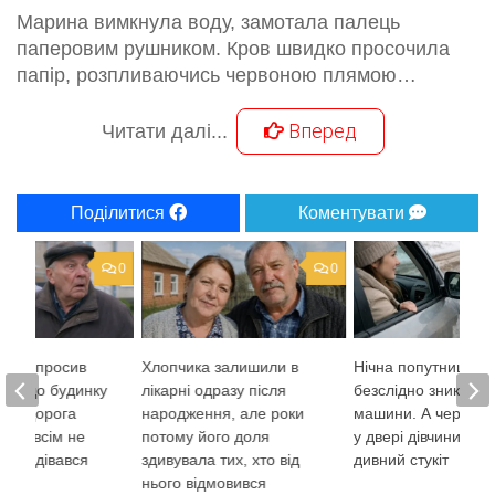
Марина вимкнула воду, замотала палець
паперовим рушником. Кров швидко просочила
папір, розпливаючись червоною плямою…
Вперед
Читати далі...
Поділитися
Коментувати
0
0
ам попросив
Хлопчика залишили в
Нічна попутниця
його до будинку
лікарні одразу після
безслідно зникла з
, та дорога
народження, але роки
машини. А через м
ся зовсім не
потому його доля
у двері дівчини пр
ін сподівався
здивувала тих, хто від
дивний стукіт
нього відмовився