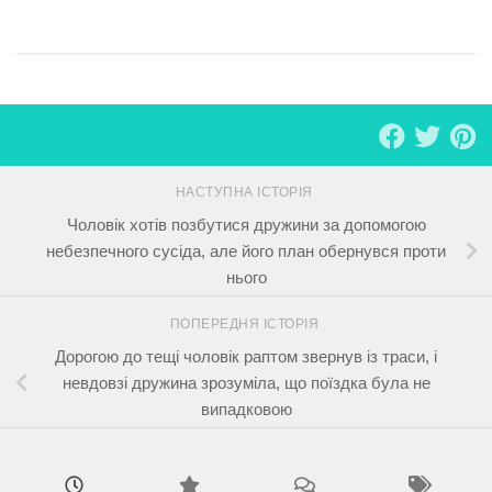
НАСТУПНА ІСТОРІЯ
Чоловік хотів позбутися дружини за допомогою
небезпечного сусіда, але його план обернувся проти
нього
ПОПЕРЕДНЯ ІСТОРІЯ
Дорогою до тещі чоловік раптом звернув із траси, і
невдовзі дружина зрозуміла, що поїздка була не
випадковою