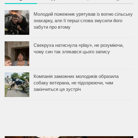
Молодий пожежник урятував із вогню сільську
знахарку, але її перші слова змусили його
забути про втому
Свекруха натиснула «play», не розуміючи,
чому син так злякався цього запису
Компанія заможних молодиків образила
собаку ветерана, не підозрюючи, чим
закінчиться ця зустріч