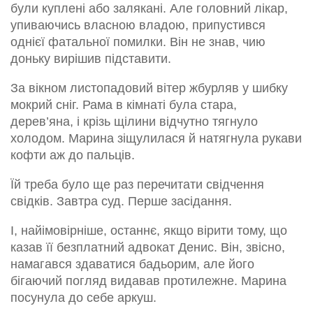
були куплені або залякані. Але головний лікар,
упиваючись власною владою, припустився
однієї фатальної помилки. Він не знав, чию
доньку вирішив підставити.
За вікном листопадовий вітер жбурляв у шибку
мокрий сніг. Рама в кімнаті була стара,
дерев’яна, і крізь щілини відчутно тягнуло
холодом. Марина зіщулилася й натягнула рукави
кофти аж до пальців.
Їй треба було ще раз перечитати свідчення
свідків. Завтра суд. Перше засідання.
І, найімовірніше, останнє, якщо вірити тому, що
казав її безплатний адвокат Денис. Він, звісно,
намагався здаватися бадьорим, але його
бігаючий погляд видавав протилежне. Марина
посунула до себе аркуш.