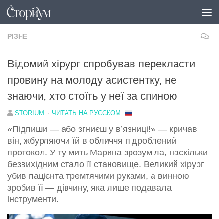
Перейти до вмісту
РІЗНЕ
Відомий хірург спробував перекласти
провину на молоду асистентку, не
знаючи, хто стоїть у неї за спиною
STORIUM
·
ЧИТАТЬ НА РУССКОМ:
«Підпиши — або згниєш у в’язниці!» — кричав
він, жбурляючи їй в обличчя підроблений
протокол. У ту мить Марина зрозуміла, наскільки
безвихідним стало її становище. Великий хірург
убив пацієнта тремтячими руками, а винною
зробив її — дівчину, яка лише подавала
інструменти.