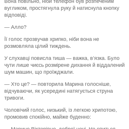
Вона повільно, ніби телефон був розпеченим
вугликом, простягнула руку й натиснула кнопку
відповіді.
— Алло?
Її голос прозвучав хрипко, ніби вона не
розмовляла цілий тиждень.
У слухавці повисла тиша — важка, в’язка. Було
чути лише чиєсь розмірене дихання й віддалений
шум машин, що проїжджали.
— Хто це? — повторила Марина голосніше,
відчуваючи, як усередині натягується струна
тривоги.
Чоловічий голос, низький, із легкою хрипотою,
промовив спокійно, майже буденно: