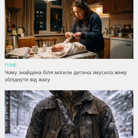
РІЗНЕ
Чому знайдена біля могили дитина змусила жінку
збліднути від жаху