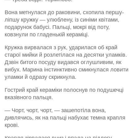
Вона метнулася до раковини, схопила першу-
ліпшу кружку — улюблену, із синіми квітами,
подарунок бабусі. Пальці, мокрі від поту,
ковзнули по гладенькій кераміці.
Кружка вирвалася з рук, ударилася об край
старої мийки й розлетілася на десятки уламків.
Дзвін битого посуду видався оглушливим, як
вибух. Марина інстинктивно смикнулася ловити
уламки й одразу скрикнула.
Гострий край кераміки полоснув по подушечці
вказівного пальця.
— Чорт, чорт, чорт, — зашепотіла вона,
дивлячись, як на пальці набухає темна крапля
крові.