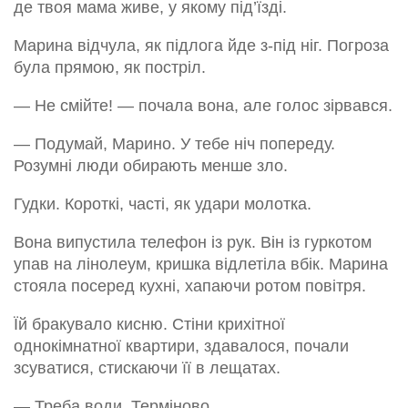
де твоя мама живе, у якому під’їзді.
Марина відчула, як підлога йде з-під ніг. Погроза
була прямою, як постріл.
— Не смійте! — почала вона, але голос зірвався.
— Подумай, Марино. У тебе ніч попереду.
Розумні люди обирають менше зло.
Гудки. Короткі, часті, як удари молотка.
Вона випустила телефон із рук. Він із гуркотом
упав на лінолеум, кришка відлетіла вбік. Марина
стояла посеред кухні, хапаючи ротом повітря.
Їй бракувало кисню. Стіни крихітної
однокімнатної квартири, здавалося, почали
зсуватися, стискаючи її в лещатах.
— Треба води. Терміново.