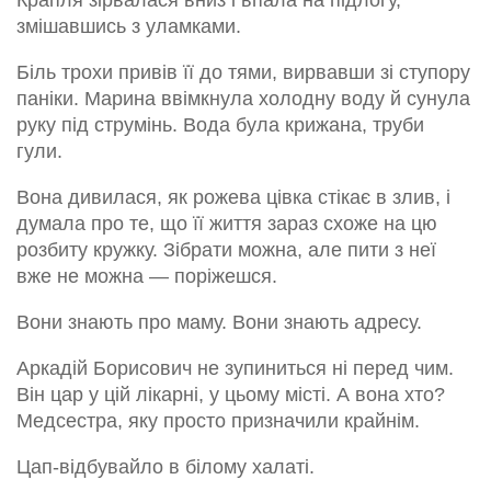
Крапля зірвалася вниз і впала на підлогу,
змішавшись з уламками.
Біль трохи привів її до тями, вирвавши зі ступору
паніки. Марина ввімкнула холодну воду й сунула
руку під струмінь. Вода була крижана, труби
гули.
Вона дивилася, як рожева цівка стікає в злив, і
думала про те, що її життя зараз схоже на цю
розбиту кружку. Зібрати можна, але пити з неї
вже не можна — поріжешся.
Вони знають про маму. Вони знають адресу.
Аркадій Борисович не зупиниться ні перед чим.
Він цар у цій лікарні, у цьому місті. А вона хто?
Медсестра, яку просто призначили крайнім.
Цап-відбувайло в білому халаті.